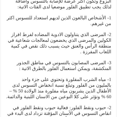
البزوغ وتكون أكثر عرضة للإصابة بالتسوس واضافة
لذلك يجب تطبيق الفلور موضعيا لدى الفئات الاتية:
1- الأشخاص البالغون الذين لديهم استعداد للتسوس اكثر
من غيرهم.
2- المرضى الذي يتناولون الادوية المضاده لفرط افراز
الكولين والمرضى الذي يخضعون لمعالجات شعاعية في
منطقة الرأس والعنق حيث يسبب ذلك نقص في كمية
اللعاب المفرزة .
3- المرضى المصابون بالتسوس في مناطق الجذور
المنكشفة، ويمكن استعمال الفلور بالطرق الاتية :
1- مياه الشرب المفلورة وتحتوي على جزء واحد
بالمليون من الفلور وتبلغ نسبة انخفاض التسوس لدى
الأطفال الذين يشربون مياه مفلورة منذ الولادة 50 % –
60 % وتؤثر على كلا النوعين من الاسنان اللبنية والدائمة.
2- حبوب ونقط الفلور: فعالية حبوب ونقط الفلور في
انقاص التسوس في الأسنان المؤقتة تزداد لدى البدء في