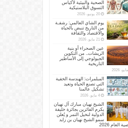
الصحية والبيئية لأكياس
التسوق البلاستيكية
20 يونيو، 2026
يوم الشاي العالمي: رشفـة
من التاريخ تنبض بالحياة
والاقتصاد والثقافة
21 مايو، 2026
عين الصحراء أو بنية
الريشات.. من التكوين
الجيولوجي إلى الأساطير
التاريخية
المبلمرات: الهندسة الخفية
التي تصنع الحياة وتعيد
تشكيل عالمنا
4 مايو، 2026
الشيخ نهيان مبارك آل نهيان
يكرم الفائزين بجائزة خليفة
الدولية لنخيل التمر و يُعلن
سمو الشيخ نهيان بن زايد
 العام 2026