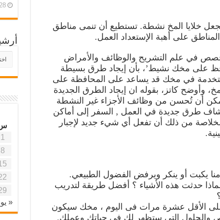
28 أبريل، 26
جعل خلايا المخ نشطة. تستطيع أن تنمى مناطق
مناطق على أهبة الإستعداد العمل.
أرشي
أرش
تخصص في علم التشريح والوظائف والأمراض
موقع
افظ على مخك نشيط’، بأن إيجاد طرق بسيطة
آفاق
 مستخدمة في مخك قد يساعد على المحافظة على
علمي
لمخ، وأوضح كاتز، بقوله ان إيجاد الطرق الجديدة
وتربو
ممكن أن تُحسن من وظائف الأجزاء غير النشطة
شاف طرق جديدة في العمل , السفر إلى أماكن
لخلاصة من ذلك أن تفعل أي شيء جديد لإجبار
س
ية.
1
8
15
نا يكبت أو ينكر ويرفض الفضول الطبيعي.
22
اذا حدثت هذه الأشياء ؟ أفضل طريقة لتدريب
29
« يون
 على الأقل عشرة مرات فى اليوم ، مخك سيكون
ص والحلول التي ستظهر لك في حياتك وعملك.