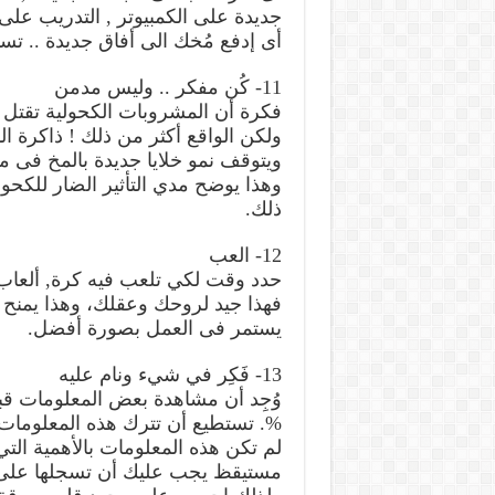
جديدة على الكمبيوتر , التدريب على 
أى إدفع مُخك الى أفاق جديدة .. ت
11- كُن مفكر .. وليس مدمن
فكرة أن المشروبات الكحولية تقتل 
ولكن الواقع أكثر من ذلك ! ذاكرة ا
ويتوقف نمو خلايا جديدة بالمخ فى م
وهذا يوضح مدي التأثير الضار للكحول
ذلك.
12- العب
حدد وقت لكي تلعب فيه كرة, ألعاب 
فهذا جيد لروحك وعقلك، وهذا يمنح 
يستمر فى العمل بصورة أفضل.
13- فَكِر في شيء ونام عليه
%. تستطيع أن تترك هذه المعلومات 
لم تكن هذه المعلومات بالأهمية ال
مستيقظ يجب عليك أن تسجلها على و