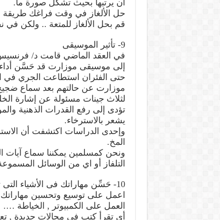
أن يرتبها بحيث تشكل صورة ما.
حل الألغاز في وقت فراغك طريقة ع
قم بحل الألغاز للمتعة .. ولكن في 
9- تأثير الموسيقى
في العقد الماضي قامت د/ فرنسيس ع
إلى موسيقى موزارت قد حَسَّن أداء ال
حتى الفئران استطاعت الجري في ال
موزارت عن حالتهم بعد سماع ضجيج.
لثلاث جينات مسئولة عن إشارة الخلية
تؤدى إلى رفع القدرات الذهنية والم
يشعر بالاسترخاء.
وإحدى الدراسات اكتشفت أن الاستم
المخ.
ونحن كمسلمين يمكننا سماع آيات الذ
التلفاز أو اي من الوسائل المسموعة 
10- حَسِّن مهاراتك فى الأشياء التى تقوم بعملها
اعمل على توسيع وتحسين مهاراتك أثنا
العمل على الكمبيوتر , الخياطة ….
أى تقرأ كتب فى مجالات جديدة , تع