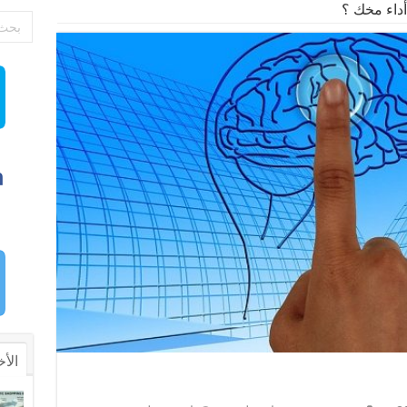
داء مخك ؟
الأخ