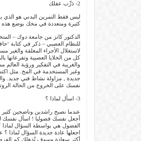
2- دَرِّب عقلك
ليس فقط التمرين البدني هو الذي ي
كثيرة ومتعددة في مخك بوضع هذه ال
الدكتور كاتز من جامعة دوك – الم
للنظام العصبي – ذكر في كتابة ‘ح
لاستغلال الأجزاء المغلقة والغير
كل من الخلايا العصبية وتفرعاتها با
والغريبة في التفكير ورؤية العالم 
وغير المستخدمة في المخ. مثل اكت
جديدة , مزاولة نشاط فني جديد. وا
نفسك على الخروج من الحالة الروتين
3- اسأل لماذا ؟
عندما نصبح راشدين وناضجين كثير م
أجعل نفسك فضوليا ! اسأل نفسك لم
الفضول هي بواسطة السؤال لماذا ؟
اجعلها عادة جديدة السؤال لماذا ؟
أكثر سعادة وسوف تُذهلك كم الفر