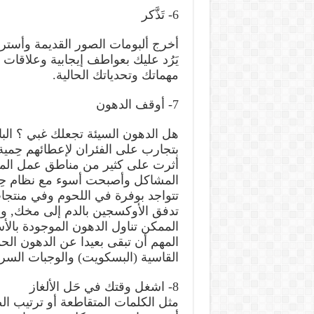
6- تَذَّكر
أخرج ألبومات الصور القديمة وأست
يَرُد عليك بعواطف إيجابية وعلاقا
مهماتك وتحدياتك الحالية.
7- أوقف الدهون
هل الدهون السيئة تجعلك غبي ؟ البا
أثرت على كثير من مناطق عمل المخ م
المشاكل وأصبحت أسوء مع نظام حِم
تتواجد بوفرة في اللحوم وفي منتجا
تدفق الأوكسجين بالدم إلى مخك, وأ
الممكن تناول الدهون الموجودة بالأ
المهم أن تبقى بعيدا عن الدهون ال
القاسية (البسكويت) والوجبات السري
8- اشغل وقتك في حَل الألغاز
مثل الكلمات المتقاطعة أو ترتيب ال