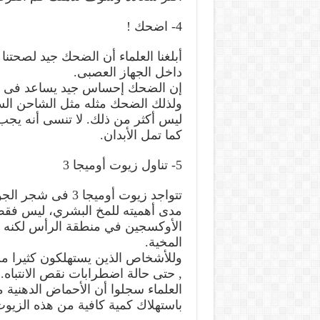
4- اضحك !
أبلغنا العلماء أن الضحك جيد لصحتنا
داخل الجهاز العصبى.
إن الضحك إحساس جيد يساعد فى تخ
ولذلك الضحك مثله مثل الشاحن السر
ليس أكثر من ذلك. لا تنسى أنه يجب
كما تمل الأبدان.
5- تناول زيوت أوميجا 3
تتواجد زيوت أوميجا
مدى أهميته للمخ البشري، ليس فقط 
الأوكسجين في منطقة الرأس لكنه أي
المخية.
وللأشخاص الذين يستهلكون كثيرا من 
, حتى حالة اضطرابات نقص الانتباه.
العلماء سجلوا أن الأحماض الدهنية مه
باستهلاك كمية كافية من هذه الزيوت