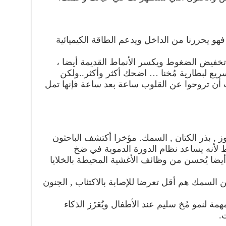
 فهو يحررنا من الداخل ويدعم الطاقة الكيميائية
فيض الضغوط ويكسر الأنماط القديمة أيضا ،
يع لبطارية مُخنا … اضحك أكثر وأكثر..ولكن
 أن تروحوا عن القلوب ساعة بعد ساعة فإنها تمل
 3 فى شجر الجوز , بذر الكتان , السمك. مؤخرا أكتشف الباحثون
لأنه يساعد نظام الدورة الدموية في ضخ
ضا يُحسن من وظائف الأغشية المحيطة بالخلايا
السمك هم أقل تعرضا للإصابة بالاكتئاب , الجنون
مة لنمو مُخ سليم عند الأطفال ويُعَزَز الذكاء
.