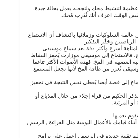
ظيمة لتنشيط مخك ولتجعله يعمل بحالة جيدة.
نفس الوقت اعرف أنك تُدَرِب مُخك.
المة السلوكيات وزملائها باكتشاف أن الاستماع
رياضيين وحَفَّز التفكير .
متاهة أسرع وأكثر دقة بعد سماع موسيقى
 فالاستماع إلى موسيقى موزارت يُحفز النشاط
 العصبية فى المخ. فهذه الأصوات الأكثر تناغما
وسيقى تُعزز من طاقة المخ لأنها تجعل المستمع
اع إلى قصة أيضا يُعطى نفس النتيجة فى تحفيز
كر الحكيم من قراء إجلاء من خلال المذياع أو
أو المرئية.
ء قيامك بالأعمال اليومية مثل القراءة , الرسم ,
لم تقنية جديدة فى الرسم , اعمل على برامج