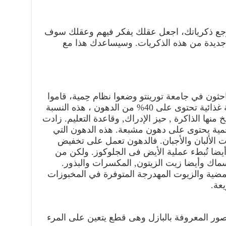
رجع ذكرياتك، اجعل عقلك يفكر فيهم وعقلك سوف
ت جديدة من هذه الذكريات. وسيساعدك هذا مع
حثون في جامعة تورينتو وضعوا نظام حِمية، قاموا
بتجارب على الفئران لإعطائهم حِمية غذائية تحتوى على 40% من الدهون ، هذه النسبة
نها الذاكرة , حيز الإدراك, وقاعدة التعليم. زادت
ية يحتوى على دهون مشبعة. هذه الدهون التي
ت الألبان والأجبان. فالدهون تعمل على تخفيض
يضا تُبطء عملية الأيض فى الجلوكوز. ولكن من
سماك وأيضا زيت الزيتون, المكسرات والبذور.
حمضية والزيوت المهدرجة المتوفرة في المخبوزات
عة.
صور المعروفة بالبازل وهى قطع يتعين على المرء