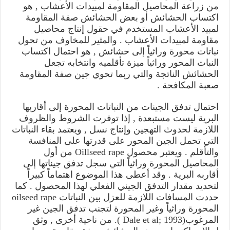
من زراعة المحاصيل المقاومة لمبيدات الأعشاب , هو
اكتساب الحشائش أو بعض الحشائش صفة المقاومة
لمبيد الأعشاب المستخدم في حقول إنتاج محاصيل
مقاومة لمبيدات الأعشاب . والمثير للمخاوف من تحول
نباتات محورة وراثياً إلى حشائش , هو احتمال اكتساب
النبات المحور وراثياً ميزة تأقلميه وانتخابه تجعل
الحشائش الناتجة والتي ربما تحوي جين صفة المقاومة
صعبة المكافحة .
احتمال تدفق الجينات من النباتات المحورة إلى أقاربها
البرية ليست مستبعدة , إذا توفرت الشروط والظروف
اللازمة لحدوث التهجين وإنتاج نسل , ويعتمد بقاء النباتات
التي تحمل الجين المحور على قدرتها على المنافسة
والتأقلم . ويعتبر محصول Oillseed rape من أول
المحاصيل المحورة وراثياً التي سجل تدفق جيناتها إلى
أقاربه البرية . وقد أعطى هذا الموضوع اهتماماً كبيراً
لتحديد مقدار التدفق الجيني الفعلي لهذا المحصول . كما
حددت المسافات اللازمة للعزل بين النباتات oilseed rape
المحورة وراثياً وغير المحورة لتجنب تدفق الجين غير
المرغوب(Dale et al; 1993 ). من ناحية أخرى , وثق