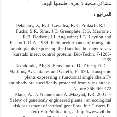
مشاكل صحية لا نعرف طبيعتها اليوم.
المراجع :
– Delanany, X; R. J. Lavallea; R.K. Proksch; R.L.
Fuchs; S.R. Sims, J.T. Greenplate; P.G. Marrone ;
R.B. Dodson; J.J. Augustine; J.G. Laytion and
Fischoff, D.A. 1989. Field performance of transgenic
tomato plants expressing the Bacillus thuringenic var.
kurstaki insect control proteim. Bio-Techn. 7-1265-
1269.
– Tavadoraki, P.E; S. Benvenuto ; D. Trinca; D.De
Martinis; A. Cattanes and Galeffi, P 1993. Transgenic
plants expressing a functional single chain Fv
antiobody are specifically protected from virns attack.
Nature 366:469-472.
– Klaus, A.; J. Yolande and ALMazyad, P.R. 2001.
Safety of geneticaly engineered plants : an ecological
risk assissment of vertical geneflow. In : Custers R.
(ed) Vib Publication, at http://www.vib.be