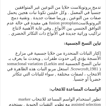
تدمج بروتوبلاست خلايا من النوعين غير المتوافقين
جنسياً في المعمل . وكل خليتين تكونا نبات هجين يحمل
صفات من النوعين , وربما صفات جديدة . وتقنية دمج
البروتوبلاستfusion protoplast هي مفيدة في حالة عدم
التوافق الجنسي بين الأنواع , وفي غاية الأهمية لانتاج
تراكيب وراثية جديدة في الأنواع ذات التكاثر الخضري .
تباين النسخ الجسمية:
إكثار النباتات المنحدرة من خلايا جسمية في مزارع
الأنسجة يؤدي إلى حدوث طفرات , ويحدث ما يعرف بـ
تباين النسخ الجسمية somaclonal variation (Larkin and
Scowcroft,1981 ). استغل مربو النبات هذه الظاهرة في
الانتخاب ، لصفات مختلفة , سواء للنباتات التي تتكاثر
خضرياً أو جنسياً.
الواسمات المساعدة للانتخاب:
تطور استخدام الواسم المساعد للانتخاب marker
assisted selection مع تطوير التقنيات الحيوية . يستخدم