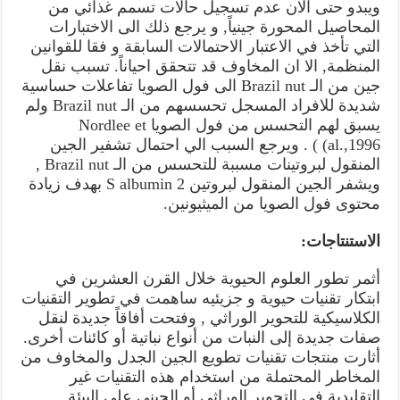
ويبدو حتى الآن عدم تسجيل حالات تسمم غذائي من
المحاصيل المحورة جينياً, و يرجع ذلك الى الاختبارات
التي تأخذ في الاعتبار الاحتمالات السابقة و فقا للقوانين
المنظمة, الا ان المخاوف قد تتحقق احياناً. تسبب نقل
جين من الـ Brazil nut الى فول الصويا تفاعلات حساسية
شديدة للافراد المسجل تحسسهم من الـ Brazil nut ولم
يسبق لهم التحسس من فول الصويا Nordlee et
al.,1996) ) . ويرجع السبب الي احتمال تشفير الجين
المنقول لبروتينات مسببة للتحسس من الـ Brazil nut ,
ويشفر الجين المنقول لبروتين 2 S albumin بهدف زيادة
محتوى فول الصويا من الميثيونين.
الاستنتاجات:
أثمر تطور العلوم الحيوية خلال القرن العشرين في
ابتكار تقنيات حيوية و جزيئيه ساهمت في تطوير التقنيات
الكلاسيكية للتحوير الوراثي , وفتحت أفاقاً جديدة لنقل
صفات جديدة إلى النبات من أنواع نباتية أو كائنات أخرى.
أثارت منتجات تقنيات تطويع الجين الجدل والمخاوف من
المخاطر المحتملة من استخدام هذه التقنيات غير
التقليدية في التحوير الوراثي أو الجيني على البيئة