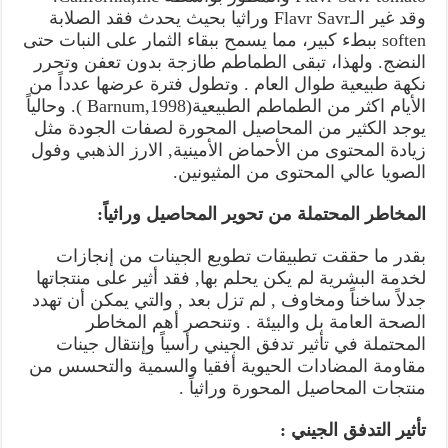
وقد غير الـFlavr Savr وراثيا بحيث يحدث فقد الصلابة
soften ببطء كبير، مما يسمح ببقاء الثمار على النبات حتى
النضج. ولهذا، تبقى الطماطم طازجة بدون تعفن وتحرر
نكهة طبيعية طوال العام . وتطول فترة عرضها عدداً من
الأيام اكثر من الطماطم الطبيعية(Barnum,1998 ). وحالياً
يوجد الكثير من المحاصيل المحورة لصفات الجودة مثل
زيادة المحتوى من الأحماض الأمينية, الارز الذهبي وفول
الصويا عالي المحتوى من المثيونين.
المخاطر المحتملة من تحوير المحاصيل وراثياً:
بقدر ما حققت تطبيقات تطويع الجينات من إنجازات
لخدمة البشرية لم يكن يحلم بها, فقد أثير على منتجاتها
جدلاً ساخناً ومخاوف , لم تزل بعد , والتي يمكن أن تهدد
الصحة العامة بل والبيئة . وتنحصر أهم المخاطر
المحتملة في تأثير تدفق الجيني رأسياً وإنتقال جينات
مقاومة المضادات الحيوية أفقيا والسمية والتحسس من
منتجات المحاصيل المحورة وراثياً .
تأثير التدفق الجيني :