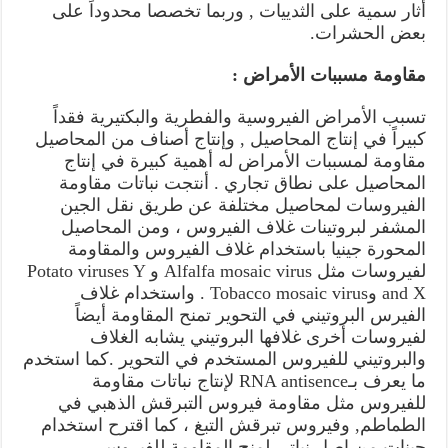
أثار سمية على الثدييات , وربما تخصصا محدوداً على
بعض الحشرات.
مقاومة مسببات الأمراض :
تسبب الأمراض الفيروسية والفطرية والبكتيرية فقداً
كبيراً في إنتاج المحاصيل , وإنتاج أصناف من المحاصيل
مقاومة لمسببات الأمراض له أهمية كبيرة في إنتاج
المحاصيل على نطاق تجاري . أنتجت نباتات مقاومة
الفيروسات لمحاصيل مختلفة عن طريق نقل الجين
المشفر لبروتينات غلاف الفيروس ، ومن المحاصيل
المحورة جينيا باستخدام غلاف الفيروس والمقاومة
لفيروسات مثل Alfalfa mosaic virus و Potato viruses Y
and X وTobacco mosaic virus . واستخدام غلاف
الفيرس البروتيني في التحوير تمنح المقاومة أيضاً
لفيروسات أخرى غلافها البروتيني يشابه الغلاف
والبروتيني للفيروس المستخدم في التحوير .كما استخدم
ما يعرف بـRNA antisence لإنتاج نباتات مقاومة
للفيروس مثل مقاومة فيروس التبرقش الذهبي في
الطماطم, وفيروس تبرقش التبغ ، كما اقترح استخدام
جينات من اصل نباتي لمنح المقاومة للفيروس ,