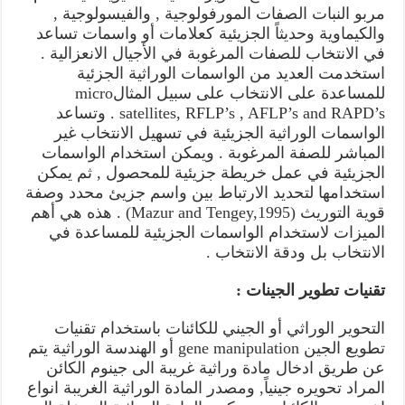
مربو النبات الصفات المورفولوجية , والفيسولوجية ,
والكيماوية وحديثاً الجزيئية كعلامات أو واسمات تساعد
في الانتخاب للصفات المرغوبة في الأجيال الانعزالية .
استخدمت العديد من الواسمات الوراثية الجزئية
للمساعدة على الانتخاب على سبيل المثالmicro
satellites, RFLP’s , AFLP’s and RAPD’s . وتساعد
الواسمات الوراثية الجزيئية في تسهيل الانتخاب غير
المباشر للصفة المرغوبة . ويمكن استخدام الواسمات
الجزيئية في عمل خريطة جزيئية للمحصول , ثم يمكن
استخدامها لتحديد الارتباط بين واسم جزيئ محدد وصفة
قوية التوريث (Mazur and Tengey,1995) . هذه هي أهم
الميزات لاستخدام الواسمات الجزيئية للمساعدة في
الانتخاب بل ودقة الانتخاب .
تقنيات تطوير الجينات :
التحوير الوراثي أو الجيني للكائنات باستخدام تقنيات
تطويع الجين gene manipulation أو الهندسة الوراثية يتم
عن طريق ادخال مادة وراثية غريبة الى جينوم الكائن
المراد تحويره جينياً, ومصدر المادة الوراثية الغريبة انواع