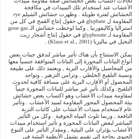
لحالات اكتساب بعض الحشائش صفة مقاومة مبيدات
الأعشاب عند استخدام تلك المبيدات في مكافحة
الحشائش لفترة طويلة . وظهرت حشائش الشيلم rye
المقاومة ل glyphate في حقول إنتاج القمح في كل من
استراليا وكاليفورنيا , وكما لوحظت حشائش الـ gooe gas
المقاومة لـ glyphosate في حقول إنتاج أشجار زيت
النخيل في ماليزيا (Klaus et al., 2001) .
يمكن الاستنتاج بأن هناك تأثير مباشر لتدفق جينات بعض
أنواع النباتات المحورة إلى النباتات المتوافقة جنسياً معها
من المحاصيل والأقارب البرية , ويعتمد ذلك على طبيعة
ونسبة التلقيح الخلطي , وتزامن التزهير , وتواجد
المحصول أو الأقارب البرية على مسافة كافية لحدوث
التلقيح. وكذلك تأثير غير مباشر للنباتات المحورة جينياً
لمقاومة مبيدات الأعشاب وهو اكتساب بعض حشائش
بيئة المحصول المحور المقاومة لمبيد الأعشاب . وتأثير
عام لاستخدام مبيدات الأعشاب على كائنات التربة
النافعة , وربما تلوث المياه الجوفية . وكل من التأثير
المباشر لبعض النباتات المحورة و تأثير استخدام مبيدات
الأعشاب يؤثران على البيئية , ومقدار التأثير على التنوع
الحيوي بحاجة إلى تقييم يشمل الأنظمة البيئية في