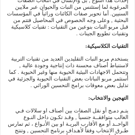
إحداث هذا التنوع , بل والإنسان في انتخاب الصفات
المرغوبة لما إستئنس من النبات والحيوان عبر ملايين
السنيين. أما تحوير صفات الكائنات وراثياً في المؤسسات
البحثية , وعلى وجه الخصوص في المحاصيل فتتم من
قبل مربو النبات بنوعين من التقنيات : تقنيات كلاسيكية
وتقنيات تطويع الجينات .
التقنيات الكلاسيكية:
يستخدم مربو النبات التقليدين العديد من تقنيات التربية
لاستنباط أصناف محسنة ذات إنتاجية وجودة عالية ,
وتتحمل الاجهادات البيئية الحيوية منها وغير الحيوية . كما
أستثمر مربو النباتات بعض التقنيات الحيوية والجزئية في
تذليل بعض معوقات برامج التحسين الوراثي .
التهجين والانتخاب:
يتـم دمـج أو نقل الصفات بين أصناف او سلالات فـي
الغالب متوافقــة جنسياً , وقـد تكـون داخل النـوع
الواحــد أو مع الأقارب البريـة او بين الأنـواع ، ثم تمارس
طـرق الانتخاب وفقاً لأهـداف برنامج التحسين , وتنتج