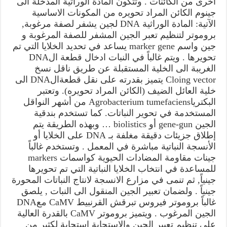
اخرى من الكائنات . وتتكون المادة الوراثية المدخلة الى
جينوم الكائن المراد تحويره من المكونات الاساسية
الآتية: المادة الوراثية DNA لجين يشفر لصفة مرغوبة,
بروموتر لتنظيم تعبر الجين المشفر للصفة المرغوبة و
جين واسم marker gene يساعد في تحديد الخلايا التي تم
تحويرها . ويتم غالباً في النبات ادخال قطعة الDNA
الغريبة الى الخلية المستقبلة عن طريق ناقل نسخ
Cloing vector يتميز بقدرته على نقل قطعةالDNA الى
خلية العائل الضيف (الكائن المراد تحويره). وتعتبر
البكترياAgrobacterium tumefaciens من أشهر النواقل
المستخدمة في تحوير النباتات. كما تستخدم بندقية
الجين gene-gun أو biolistics … وبهذه الطريقة يتم
إطلاق جزيئات دقيقة مغلفة بـ DNA على الخلايا أو
الأنسجة النباتية مباشرة في المعمل . وتستخدم غالباً
جينات مقاومة المضادات الحيوية كواسمات markers
للمساعدة في انتخاب الخلايا النباتية التي تم تحويرها
جينياً, ثم تنمى في مزارع الانسجة لانتاج النباتات المحورة
جينياً . ولضمان تعبير الجين المنقول الى النبات , يلصق
غالباً بروموتر فيروس تبرقش القرنبيط CaMV معDNA
الجين المرغوب . ويتميز بروموتر CaMV بالقدرة العالية
على تنظيم تعبير الجين والاستجابة استجابة لكثير من