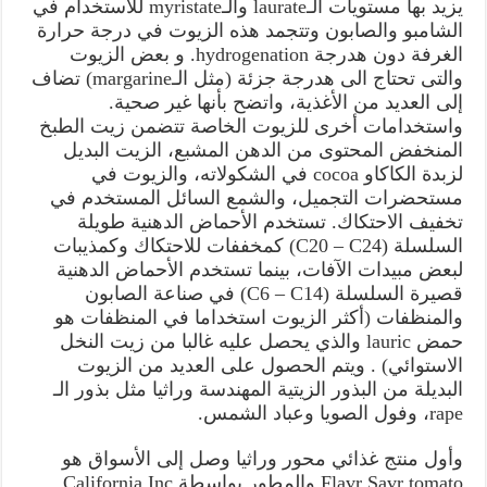
يزيد بها مستويات الـlaurate والـmyristate للاستخدام في
الشامبو والصابون وتتجمد هذه الزيوت في درجة حرارة
الغرفة دون هدرجة hydrogenation. و بعض الزيوت
والتى تحتاج الى هدرجة جزئة (مثل الـmargarine) تضاف
إلى العديد من الأغذية، واتضح بأنها غير صحية.
واستخدامات أخرى للزيوت الخاصة تتضمن زيت الطبخ
المنخفض المحتوى من الدهن المشبع، الزيت البديل
لزبدة الكاكاو cocoa في الشكولاته، والزيوت في
مستحضرات التجميل، والشمع السائل المستخدم في
تخفيف الاحتكاك. تستخدم الأحماض الدهنية طويلة
السلسلة (C20 – C24) كمخففات للاحتكاك وكمذيبات
لبعض مبيدات الآفات، بينما تستخدم الأحماض الدهنية
قصيرة السلسلة (C6 – C14) في صناعة الصابون
والمنظفات (أكثر الزيوت استخداما في المنظفات هو
حمض lauric والذي يحصل عليه غالبا من زيت النخل
الاستوائي) . ويتم الحصول على العديد من الزيوت
البديلة من البذور الزيتية المهندسة وراثيا مثل بذور الـ
rape، وفول الصويا وعباد الشمس.
وأول منتج غذائي محور وراثيا وصل إلى الأسواق هو
Flavr Savr tomato والمطور بواسطة California,Inc.