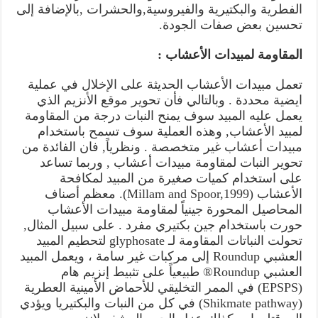
الفطرية والبكتيرية والفيروسية,والحشرات ,بالإضافة إلى
تحسين بعض صفات الجودة.
المقاومة لمبيدات الأعشاب :
تعمل مبيدات الأعشاب الحديثة على الإخلال في عملية
ايضية محددة . وبالتالي فأن تحوير موقع الأنزيم الذي
يعمل عليه المبيد سوف يمنح النبات درجة من المقاومة
لمبيد الأعشاب, وهذه العملية سوف تسمح باستخدام
مبيدات أعشاب غير متخصصة . ونظرياً, فان الفائدة من
تحوير النبات لمقاومة مبيدات أعشاب , وربما تساعد
على استخدام كميات صغيرة من المبيد لمكافحة
الأعشاب (Millam and Spoor,1999). معظم أصناف
المحاصيل المحورة جينياً لمقاومة مبيدات الأعشاب
حورت باستخدام جين بكتيري مفرد . على سبيل المثال,
تحولت النباتات المقاومة لـ glyphosate لتحطيم المبيد
العشبي Roundup إلى مركبات غير سامة ، ويعمل المبيد
العشبي Roundup® طبيعياً على تثبيط إنزيم هام
(EPSPS) في الممر التخليقي للأحماض الأمينية العطرية
(Shikmate pathway) في كل من النبات والبكتيريا ويؤدي