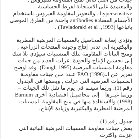
والمعتمدة على الاستجابة لفرط الحساسية
hypersensitive . والتحوير لمقاومة الفيروس باستخدام
الأجسام المضادة antibodies واحدة من الطرق الموصى
باتباعها (Tavladoraki et al .,1993) .
وتؤدي إصابة المحاصيل بالمسببات المرضية الفطرية
والبكتيرية إلى تدني إنتاج وجودة المنتجات الزراعية ,
ومنح النباتات المقاومة لتلك المتسببات سيؤدي بلا شك
إلى تحسين الإنتاج والجودة. عزلت العديد من جينات
مقاومة المسببات المرضية (Dangl, 1995). وقد اوضح
تقرير عن الـFAO (1996) عـدد مـن جينات مقاومـة
المسببات المرضية التي عزلت , وبعضها في الجدول
رقم (1). وربما سيتـم في يوم ما نقل تلك الجينات –
وربما غيـرها – إلى محاصيـل اقتصادية أخرى Barnum
(1998) والاستفادة منها في منح المقاومة للمسببات
المرضية الفطرية والبكتيرية وزيادة الإنتاج.
جدول رقم (1)
بعض جينات مقاومة المسببات المرضية النباتية التي
عزلت واكثرت.