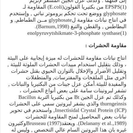
إلى قتلهما . وكذلك عزل الجين المشفر لإنزيم
(1)EPSPS من بكتيريا القولون(E.coli) المقاومة لـ
glyphosate ووضع تحت تحكم بروموتر نباتي , وإستخدم
في انتاج نباتات مقاومة لglyphosate مــن الطماطم, و
البطاطس , والقطن والتبغ (Barnum,1998).
enolpyruvytshikmate-3-phosphate synthase(1)
مقاومة الحشرات :
انتاج نباتات مقاومة للحشرات له ميزة إيجابية على البيئة
، وذلك بتقليل استخدام مبيدات الحشرات الملوثة للبيئة ,
وتقليل الأضرار والإخلال بالتوازن الحيوي بقتل حشرات
أخرى مثل الملقحات والمفترسات, والمتطفلات
والمفيدة للبيئة.أمكن عزل جينات من البكتيريا والنباتات ,
تشفر لبروتينات سامة على بعض أنواع الحشرات ،
وكذلك تم عزل الجين Bt من بكتيريا التربة Bacillus
thurngeinsis والذي بشفر لبروتين سمي على الحشرات
Insectisidal Crystal Protein (ICP), واستخدم في تحوير
نباتات بعض المحاصيل لمنح المقاومة للحشرات
(Delanany et al.,1989). ويعتقدBrusseau (1997)وكثيرون
غيره بان هذا البروتين السام عالي التخصص , وليس له