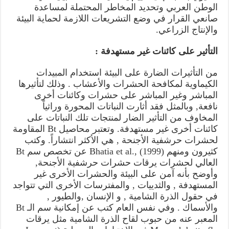
الوطن العربي وتحديد المخاطر المحتملة لمساعدة
صانعي القرار في وضع التشريعات اللازمة لحماية البيئة
والإنتاج الزراعي.
التأثير على كائنات غير مستهدفة :
من التأثيرات الضارة على البيئة استخدام المبيدات
الكيماوية لمكافحة الحشرات والأعشاب . وذلك لتأثيرها
المباشر وغير المباشر على حشرات وكائنات أخرى
نافعة, وبالمثل فقد أثارت النباتات المحورة وراثياً
المخاوف من التأثير الضار لمنتجات تلك النباتات على
كائنات أخرى غير مستهدفة. وتعتبر محاصيل Bt المقاومة
لحشرات حرشفية الأجنحة , هي الأكثر انتشاراً. وكتب
كثيرون ومنهم Bhatia et al., (1999) عن تخصص سم Bt
العالي لحشرات يرقات حشرات حرشفية الأجنحة,
وأوضح بأنه آمن على البيئة والحشرات الأخرى غير
المستهدفة , والثدييات , والمفترسات الأخرى التي تتواجد
في حقول الذرة الشامية , و الإنسان ,والطيور ,
والأسماك . وفي نفس العام كتب عن إمكانية سم الـ Bt
المعبر عنه من حبوب لقاح الذرة الشامية مثل يرقات