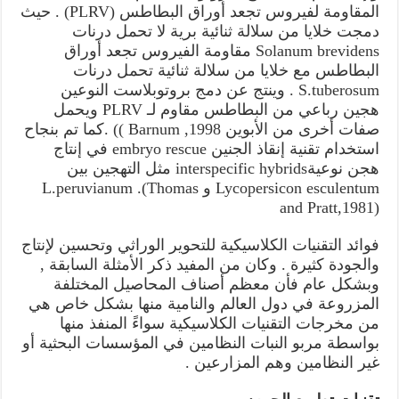
المقاومة لفيروس تجعد أوراق البطاطس (PLRV) . حيث
دمجت خلايا من سلالة ثنائية برية لا تحمل درنات
Solanum brevidens مقاومة الفيروس تجعد أوراق
البطاطس مع خلايا من سلالة ثنائية تحمل درنات
S.tuberosum . وينتج عن دمج بروتوبلاست النوعين
هجين رباعي من البطاطس مقاوم لـ PLRV ويحمل
صفات أخرى من الأبوين Barnum ,1998 )) .كما تم بنجاح
استخدام تقنية إنقاذ الجنين embryo rescue في إنتاج
هجن نوعيةinterspecific hybrids مثل التهجين بين
Lycopersicon esculentum و L.peruvianum .(Thomas
and Pratt,1981)
فوائد التقنيات الكلاسيكية للتحوير الوراثي وتحسين لإنتاج
والجودة كثيرة . وكان من المفيد ذكر الأمثلة السابقة ,
وبشكل عام فأن معظم أصناف المحاصيل المختلفة
المزروعة في دول العالم والنامية منها بشكل خاص هي
من مخرجات التقنيات الكلاسيكية سواءً المنفذ منها
بواسطة مربو النبات النظامين في المؤسسات البحثية أو
غير النظامين وهم المزارعين .