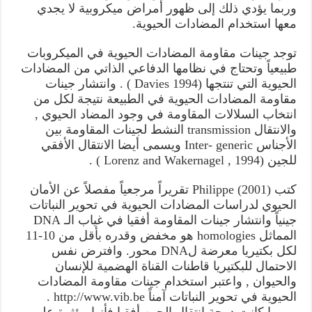
وربما يؤدي ذلك إلى ظهور أمراض ميكروبية لا يجدي
معها استخدام المضادات الحيوية.
توجد جينات مقاومة المضادات الحيوية في الميكروبات
طبيعياً وتحتاج في نظامها الدفاعي الذاتي من المضادات
الحيوية التي تنتجها (Davies 1994 ) . وانتشار جينات
مقاومة المضادات الحيوية في الطبيعة نتيجة لكل من
انتخاب السلالات المقاومة في وجود المضاد الحيوي ,
والانتقال transmission النشط لجينات المقاومة بين
الأجناس Inter- generic ويسمى أيضا الانتقال الأفقي
للجين (Lorenz and Wakernagel , 1994 ) .
كتب Philippe (2001) تقريراً مرجعياً مفصلاً عن الأمان
الحيوي لدراسات المضادات الحيوية في تحوير النباتات
جينياً وانتشار جينات المقاومة أفقيا في غياب الـ DNA
المماثل homologies هو مخفض وقدره بأقل من 10-11
لكل بكتيريا معرضة لDNA محور. وافترض نفس
الاحتمال للبكتيريا قاطنات القناة الهضمية للإنسان
والحيوان , واعتبر استخدام جينات مقاومة المضادات
الحيوية في تحوير النباتات آمناً http://www.vib.be .