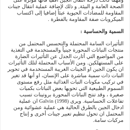
ومهما كانت درجة انتقال الجين أفقيا فأنها مؤثرة على
الصحة العامة و البيئة, و ذلك لإضافة عملية انتقال جينات
المقاومة للمضادات الحيوية عبئاً إضافيا إلى اكتساب
الميكروبات صفة المقاومة بالفطرة .
السمية والحساسية :
التأثيرات السامة المحتملة والتحسس المحتمل من
منتجات النباتات المحورة جينياً والمستخدمة في التغذية
من المواضيع التي أثارت الجدل عن التأثيرات الضارة
على المستهلكين. ومن الأسباب المحتملة لتلك التأثيرات
ان يكون الجين او الجينات الغريبة المستخدمة في تحوير
النبات ذات سمية مباشرة على الإنسان، او أنها قد تغير
في تركيب مكونات النبات الغذائية مثل رفع مستوى
السموم الطبيعية التي تحويها بعض النباتات بكميات
صغيرة ، وقد تنتج النباتات المحورة بروتينات تسبب
تفاعلات الحساسية. ويرى Galvin (1998) ان عملية
ادخال الجين بالطرق الحالية هي عملية عشوائية ومن
المحتمل ان تحول تنظيم تعبير جينات أخرى و إنتاج
مركبات سامة.