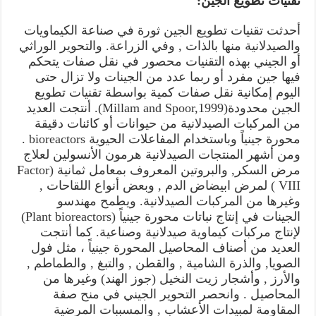
تقنيات تطويع الجين:
أحدثت تقنيات تطويع الجين ثورة في صناعة الكيماويات
والصيدلانية منها بالذات , وفي الزراعة. والتحوير الوراثي
أو الجيني بهذه التقنيات محصور في نقل صفات يتحكم
فيها جين مفرد أو ربما عدد من الجينات ولا تزال حتى
اليوم إمكانية نقل صفات كمية بواسطة تقنيات تطويع
الجين محدودة(Millam and Spoor,1999). أنتجت العديد
من المركبات الصيدلانية من حيوانات أو كائنات دقيقة
محورة جينياً وباستخدام المفاعلات الحيوية bioreactors .
ومن أشهر المنتجات الصيدلانية هرمون الأنسولين لعلاج
مرض السكر, والبروتين المعروف بمعامل ثمانية (Factor
VIII ) لمرض ابيضاض الدم , وبعض أنواع اللقاحات ,
وغيرها من المركبات الصيدلانية. ويطمح مهندسو
الجينات في إنتاج نباتات محورة جينياً (Plant bioreactors)
لإنتاج مركبات كيماوية صيدلانية وصناعية. كما أنتجت
العديد من أصناف المحاصيل المحورة جينياً ، مثل فول
الصويا, والذرة الشامية , والقطن , والتبغ , والطماطم ,
والأرز , وأشجار زيت النخيل (جوز الهند) وغيرها من
المحاصيل . وانحصر التحوير الجيني في منح صفة
المقاومة لمبيدات الأعشاب , والمسببات المرضية