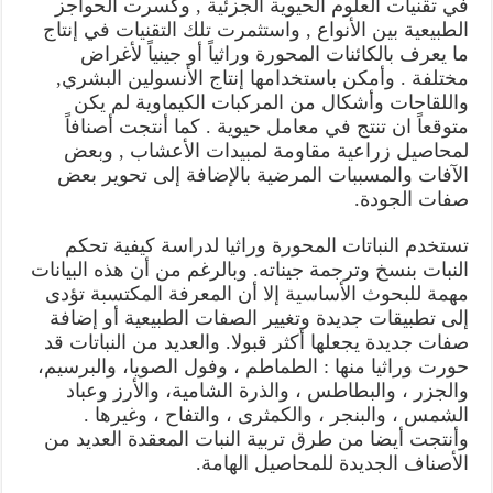
في تقنيات العلوم الحيوية الجزئية , وكسرت الحواجز
الطبيعية بين الأنواع , واستثمرت تلك التقنيات في إنتاج
ما يعرف بالكائنات المحورة وراثياً أو جينياً لأغراض
مختلفة . وأمكن باستخدامها إنتاج الأنسولين البشري,
واللقاحات وأشكال من المركبات الكيماوية لم يكن
متوقعاً ان تنتج في معامل حيوية . كما أنتجت أصنافاً
لمحاصيل زراعية مقاومة لمبيدات الأعشاب , وبعض
الآفات والمسببات المرضية بالإضافة إلى تحوير بعض
صفات الجودة.
تستخدم النباتات المحورة وراثيا لدراسة كيفية تحكم
النبات بنسخ وترجمة جيناته. وبالرغم من أن هذه البيانات
مهمة للبحوث الأساسية إلا أن المعرفة المكتسبة تؤدى
إلى تطبيقات جديدة وتغيير الصفات الطبيعية أو إضافة
صفات جديدة يجعلها أكثر قبولا. والعديد من النباتات قد
حورت وراثيا منها : الطماطم ، وفول الصويا، والبرسيم،
والجزر ، والبطاطس ، والذرة الشامية، والأرز وعباد
الشمس ، والبنجر ، والكمثرى ، والتفاح ، وغيرها .
وأنتجت أيضا من طرق تربية النبات المعقدة العديد من
الأصناف الجديدة للمحاصيل الهامة.