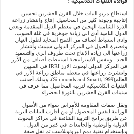
فوائده التقنيات الكلاسيكية :
استطاع مربو النبات خلال القرن العشرين تحسين
إنتاجية وجودة كثير من المحاصيل. إنتاج وانتشار زراعة
الذرة الشامية الهجين في معظم الدول المتقدمة وبعض
الدول النامية أدى الى زيادة جوهرية في غلة الحبوب.
وادى استنباط أصناف من القمح المحايد لطول النهار,
وقصيرة الطول في المركز الدولي سيمث وأنتشار
زراعتها الى زيادة الإنتاج تحت ظروف الري والتسميد
الجيد . وبنفس الاستراتيجية استنبطت أصناف من الأرز
في المركز الدولي لبحوث الارز IRRI في الفلبين
وانتشرت زراعتها في معظم مناطق زراعة الأرز في
العالم(Simmonds and Smartt,1999). وبذلك أحدثت
التقنيات الكلاسيكية لتربية المحاصيل مما عرف في
ستينات القرن العشرين بالثورة الخضراء.
ونقل صفات المقاومة للأمراض سواء من الأصول
الوراثية لنفس المحصول أو من أقارب النباتات البرية
عن طريق برامج التربية الشائعة في مراكز البحوث
الدولية والوطنية والجامعات في كثير من الدول .
وبإستخدام تقنية دمج البروتوبلاست تم نقل صفة