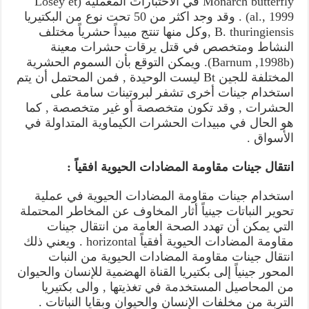
Monarch butterfly في الاختبارات المعملية (Losey et
al., 1999) . وقد وجد اكثر من 50 تحت نوع من البكتيريا
B. thuringiensis ,وكل منها تنتج مبيداً حشرياً مختلف
النشاط ومتخصص في قتل يرقات حشرات معينة
(Barnum ,1998b). ويمكن التوقع بأن السموم الحشرية
المختلفة للجين Bt ليست الوحيدة , فمن المحتمل أن يتم
استخدام جينات أخرى تشفر لبروتينات سامة على
الحشرات , وقد تكون متخصصة أو غير متخصصة , كما
هو الحال في مبيدات الحشرات الكيماوية المتداولة في
الأسواق .
انتقال جينات مقاومة المضادات الحيوية افقياً :
استخدام جينات مقاومة المضادات الحيوية في عملية
تحوير النباتات جينياً أثار المخاوف عن المخاطر المحتملة
التي يمكن أن تهدد الصحة العامة من انتقال جينات
مقاومة المضادات الحيوية أفقياً horizontal . ويعني ذلك
انتقال جينات مقاومة المضادات الحيوية من النبات
المحور جينياً إلى بكتيريا القناة الهضمية للإنسان والحيوان
من المحاصيل المستخدمة في تغذيتها , والى بكتيريا
التربة من مخلفات الإنسان والحيوان وبقايا النباتات .