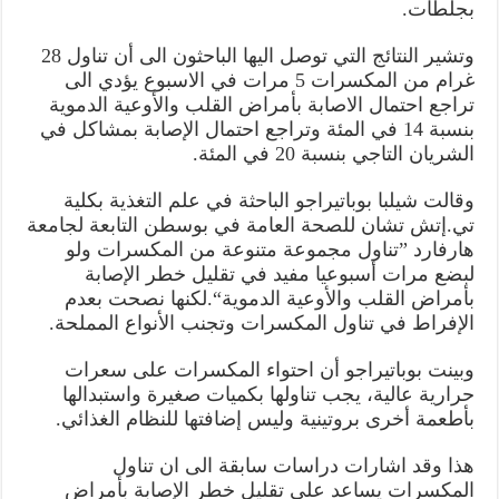
بجلطات.
وتشير النتائج التي توصل اليها الباحثون الى أن تناول 28
غرام من المكسرات 5 مرات في الاسبوع يؤدي الى
تراجع احتمال الاصابة بأمراض القلب والأوعية الدموية
بنسبة 14 في المئة وتراجع احتمال الإصابة بمشاكل في
الشريان التاجي بنسبة 20 في المئة.
وقالت شيلبا بوباتيراجو الباحثة في علم التغذية بكلية
تي.إتش تشان للصحة العامة في بوسطن التابعة لجامعة
هارفارد ”تناول مجموعة متنوعة من المكسرات ولو
لبضع مرات أسبوعيا مفيد في تقليل خطر الإصابة
بأمراض القلب والأوعية الدموية“.لكنها نصحت بعدم
الإفراط في تناول المكسرات وتجنب الأنواع المملحة.
وبينت بوباتيراجو أن احتواء المكسرات على سعرات
حرارية عالية، يجب تناولها بكميات صغيرة واستبدالها
بأطعمة أخرى بروتينية وليس إضافتها للنظام الغذائي.
هذا وقد اشارات دراسات سابقة الى ان تناول
المكسرات يساعد على تقليل خطر الإصابة بأمراض