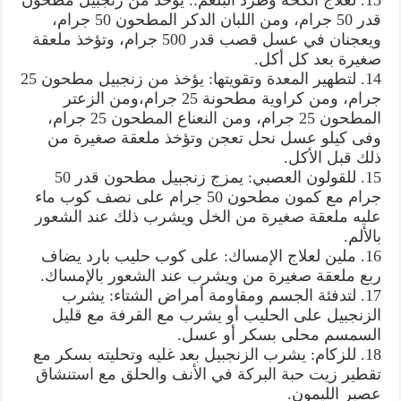
13. لعلاج الكحة وطرد البلغم:. يؤخذ من زنجبيل مطحون
قدر 50 جرام، ومن اللبان الدكر المطحون 50 جرام،
ويعجنان في عسل قصب قدر 500 جرام، وتؤخذ ملعقة
صغيرة بعد كل أكل.
14. لتطهير المعدة وتقويتها: يؤخذ من زنجبيل مطحون 25
جرام، ومن كراوية مطحونة 25 جرام،ومن الزعتر
المطحون 25 جرام، ومن النعناع المطحون 25 جرام،
وفى كيلو عسل نحل تعجن وتؤخذ ملعقة صغيرة من
ذلك قبل الأكل.
15. للقولون العصبي: يمزج زنجبيل مطحون قدر 50
جرام مع كمون مطحون 50 جرام على نصف كوب ماء
عليه ملعقة صغيرة من الخل ويشرب ذلك عند الشعور
بالألم.
16. ملين لعلاج الإمساك: على كوب حليب بارد يضاف
ربع ملعقة صغيرة من ويشرب عند الشعور بالإمساك.
17. لتدفئة الجسم ومقاومة أمراض الشتاء: يشرب
الزنجبيل على الحليب أو يشرب مع القرفة مع قليل
السمسم محلى بسكر أو عسل.
18. للزكام: يشرب الزنجبيل بعد غليه وتحليته بسكر مع
تقطير زيت حبة البركة في الأنف والحلق مع استنشاق
عصير الليمون.