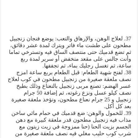
37. لعلاج الوهن، والإرهاق والتعب: يوضع فنجان زنجبيل
مطحون على طشت ماء فاتر ويترك لمدة عشر دقائق،
ثم تضع قدميك حتى منتصف الساق فيه وتسترخي تماما
وأنت جالس على مقعد منخفض أو سرير لمدة ربع
ساعة، ثم تغسل رجليك بماء، ثم تجففها.
38. لفتح شهية الطعام: قبل الطعام بربع ساعة امزج
نصف ملعقة صغيرة من زنجبيل مطحون في كوب لعلاج
عسر الهضم: تصنع مربى زنجبيل بالنعناع وذلك بطبخ
نصف كيلو عسل ونزع رغوته، ثم إضافة 50 جرام
زنجبيل و 25 جرام نعناع مطحون، وتؤخذ ملعقة صغيرة
بعد كل أكل.
39. للخمول والوهن: ضع قدميك في حمام مائي ساخن
مذاب فيه زنجبيل مطحون قدر ملعقة كبيرة مع دهن
الجسم بزيت الحنا (حنا ممزوجة في زيت زيتون مع
شرب كوب حليب مغلي فيه نصف ملعقة صغيرة من