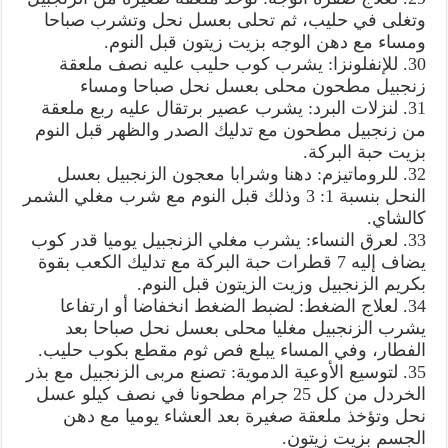
وتغلى في حليب، ثم تحلى بعسل نحل وتشرب صباحا
ومساء مع دهن الوجه بزيت زيتون قبل النوم.
30. للإنفلونزا: يشرب كوب حليب عليه نصف ملعقة
زنجبيل مطحون محلى بعسل نحل صباحا ومساء
31. لنزلات البرد: يشرب عصير برتقال عليه ربع ملعقة
من زنجبيل مطحون مع تدليك الصدر والظهر قبل النوم
بزيت حبة البركة.
32. للروماتيزم: دهنا وشرابا معجون الزنجبيل بعسل
النحل بنسبة 1: 3 وذلك قبل النوم مع شرب مغلي الشمر
كالشاي.
33. لعرق النساء: يشرب مغلي الزنجبيل يوميا قدر كوب
يضاف إليه 7 قطرات حبة البركة مع تدليك الكعب بقوة
بكريم الزنجبيل وزيت الزيتون قبل النوم.
34. لعلاج الضغط: لضبط الضغط انخفاضا أو ارتفاعا
يشرب الزنجبيل مغليا محلى بعسل نحل صباحا بعد
الفطار، وفي المساء يبلع فص ثوم مقطع بكوب حليب.
35. لتوسيع الأوعية الدموية: تصنع مربى الزنجبيل مع بذر
الخردل من كل 25 جرام مطحونا في نصف كيلو عسل
نحل وتؤخذ ملعقة صغيرة بعد العشاء يوميا مع دهن
الجسم بزيت زيتون.