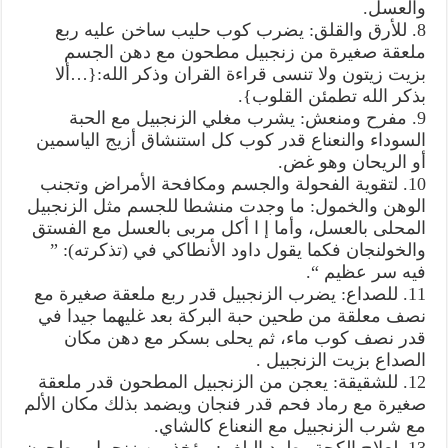
والعسل.
8. للأرق والقلق: يضرب كوب حليب ساخن عليه ربع
ملعقة صغيرة من زنجبيل مطحون مع دهن الجسم
بزيت زيتون ولا تنسى قراءة القران وذكر الله:{…ألا
بذكر الله تطمئن القلوب}.
9. مفرح ومنعش: يشرب مغلي الزنجبيل مع الحبة
السوداء والنعناع قدر كوب كل استنشاق أزيج الياسمين
أو الريحان وهو غض.
10. لتقوية الفحولة والجسم ومكافحة الأمراض وتجنب
الوهن والخمول: ما وجدت منشطا للجسم مثل الزنجبيل
المحلى بالعسل، وأما إ ا أكل مربى بالعسل مع الفستق
والخولنجان فكما يقول داود الأنطاكي في (تذكرته): ”
فيه سر عظيم “.
11. للصداع: يضرب الزنجبيل قدر ربع ملعقة صغيرة مع
نصف معلقة من طحين حبة البركة بعد غليهما جيدا في
قدر نصف كوب ماء، ثم يحلى بسكر مع دهن مكان
الصداع بزيت الزنجبيل .
12. للشقيقة: يعجن من الزنجبيل المطحون قدر ملعقة
صغيرة مع رماد فحم قدر فنجان ويضمد بذلك مكان الألم
مع شرب الزنجبيل مع النعناع كالشاي.