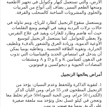
الأرض، والتي تستعمل كبهار وكتوابل في تجهيز الأطعمة
ومنحها الطعم المميز, يضاف إلى أنواع من المربيات
والحلوى والمشروبات الساخنة كالسحلب والقرفة.
ويستعمل منقوع الزنجبيل كطارد للرياح، ويتم تناوله في
حالات نزلات البردية ويفيد في الهضم ومنع التقلصات
حيث أنه هاضم وطارد للغازات ويفيد في علاج النقرس،
ولا يعطي للحوامل, كما يستعمل الزنجبيل لتوسيع
الأوعية الدموية، وزيادة العرق والشعور بالدفء وتلطيف
الحرارة، وتقوية الطاقة الجنسية , وتعاطيه يوميا يمكن
أن يتدخل في امتصاص الحديد والفيتامينات التي تذوب
في الدهون كفيتامين K و E و D و A ومشتقات
المضادات الحيوية و ديجوكسين و فينوتوين.
أمراض يعالجها الزنجبيل
1. لتقوية الذاكرة وللحفظ وعدم النسيان: يؤخذ من
الزنجبيل المطحون قدر 55 جرام، ومن اللبان الدكر
(الكندر) 50 جرام، ومن الحبة السوداء50 جرام تخلط معا
وتعجن في كيلو عسل نحل وتؤخذ منه ملعقة صغيرة
على الريق يوميا مع صنوبر وزبيب.