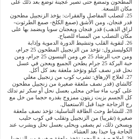
المطحون وتمضغ حتى تصير عجينة توضع بعد ذلك على
مكان اللسعة.
25. لتصلب المفاصل والفقرات: يؤخذ الزنجبيل مطحون
قدر فنجان، ومن الأشق (صمغ الكلخ- صمغ الطرثوت-
لزاق الذهب) قدر فنجان ويعجنان سويا ويضمد بها على
مكان التصلب من المساء للصباح.
26. لتقوية القلب وتنشيط الدورة الدموية وإذابة
الكوليسترول: تؤخذ من الزنجبيل المطحون 25 جرام،
ومن حب الرشاد 25 ص ومن الينسون 25 جرام، ومن
حبة البركة 25 جرام يطحن الجميع ويعجن في عسل
نحل قدر نصف كيلو وتؤخذ ملعقة بعد كل أكل.
27. لعلاج الإرهاق: تشرب كوب من زنجبيل مغلي
كالشاي (قدر نصف ملعقة صغيرة من زنجبيل مطحون
على كوب ماء ساخن محلى بعسل نحل أو سكر ثم تدلك
كل الجسم بزيت زيتون ممزوج بقدره حجما من خل مع
رج الزجاجة جيدا قبل الاستعمال.
28. للنشاط وحث الطاقة التناسلية: تؤخذ نصف ملعقة
صغيرة (تقريبا) من الزنجبيل وتقلب في كوب حليب
ويسخن ذلك، ثم يصفى ويحلى بعسل نحل ويشرب عند
الحاجة ويا حبذا بعد العشاء.
29. لعلاج صفرة الوجه: تؤخذ ملعقة صغيرة من الزنجبيل