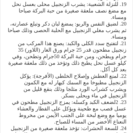
19. للنزلة الشعبية: يشرب الزنجبيل محلى بعسل نحل
مع مضغ نصف ملعقة صغيرة من حبة البركة صباحا
ومساء.
20. لضيق النفس والربو: يمضغ لبان دكر وتبلع عصارته،
ثم يشرب مغلي الزنجبيل مع الحلبة الحصى وذلك صباحا
ومساء.
21. لتفتيح سدد الكلى والكبد: يصنع هذا المركب من
زنجبيل مطحون قدر 25 جرام ورق الغار (اللاور) 35
جرام ويطحن، ومن حبة البركة 50جرام وتطحن، وفي
كيلو عسل نحل يطبخ ذلك وتؤخذ من ذلك ملعقة صغيرة
بعد كل أكل.
22. لمنع العطش وإصلاح الخلطى (الأفرجة): يؤكل
الزنجبيل مطبوخا مع السمك كبهار له مع الكمون
ويشرب كشراب الورد مثلجا وذلك بنقع قليل من
الزنجبيل في ماء ويحلى بسكر.
23. 2لضعف الكبد وكسله: يمزج الزنجبيل مطحون في
عسل قصب مع طحينة ويؤكل على الفطار والعشاء
يوميا مع وضع لبخة على الجنب الأيمن من مخروط
النعناع الأخضر من المساء للصباح.
24. للسعة الحشرات: تؤخذ ملعقة صغيرة من الزنجبيل