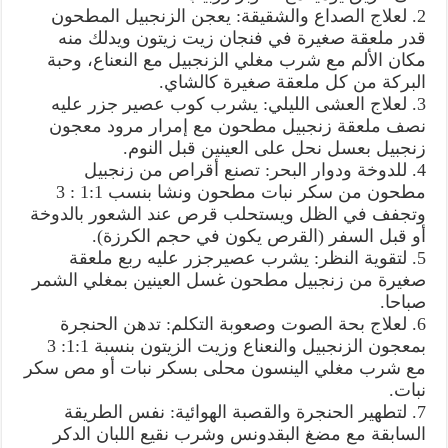
2. لعلاج الصداع والشقيقة: يعجن الزنجبيل المطحون
قدر ملعقة صغيرة في فنجان زيت زيتون ويدلك منه
مكان الألم مع شرب مغلي الزنجبيل مع النعناع، وحبة
البركة من كل ملعقة صغيرة كالشاي.
3. لعلاج العشى الليلي: يشرب كوب عصير جزر عليه
نصف ملعقة زنجبيل مطحون مع إمرار مرود معجون
زنجبيل بعسل نحل على العينين قبل النوم.
4. للدوخة ودوار البحر: تصنع أقراص من زنجبيل
مطحون من سكر نبات مطحون ونشا بنسب 1:1 : 3
وتجفف في الظل ويستحلب قرص عند الشعور بالدوخة
أو قبل السفر (القرص يكون في حجم الكرزة).
5. لتقوية النظر: يشرب عصيرجزر عليه ربع ملعقة
صغيرة من زنجبيل مطحون غسل العينين بمغلي الشمر
صباحا.
6. لعلاج بحة الصوت وصعوبة التكلم: تدهن الحنجرة
بمعجون الزنجبيل والنعناع وزيت الزيتون بنسبة 1:1: 3
مع شرب مغلي الينسون محلى بسكر نبات أو مص سكر
نبات.
7. لتطهير الحنجرة والقصبة الهوائية: نفس الطريقة
السابقة مع مضغ البقدونس وشرب نقيع اللبان الدكر