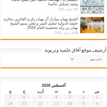
وتعيد تشكيل عالمنا
4 مايو، 2026
الشيخ نهيان مبارك آل نهيان يكرم الفائزين بجائزة
خليفة الدولية لنخيل التمر و يُعلن سمو الشيخ
نهيان بن زايد شخصية العام 2026
28 أبريل، 2026
أرشيف موقع آفاق علمية وتربوية
أرشيف
موقع
آفاق
علمية
وتربوية
أغسطس 2026
س
د
ن
ث
أرب
خ
ج
7
6
5
4
3
2
1
14
13
12
11
10
9
8