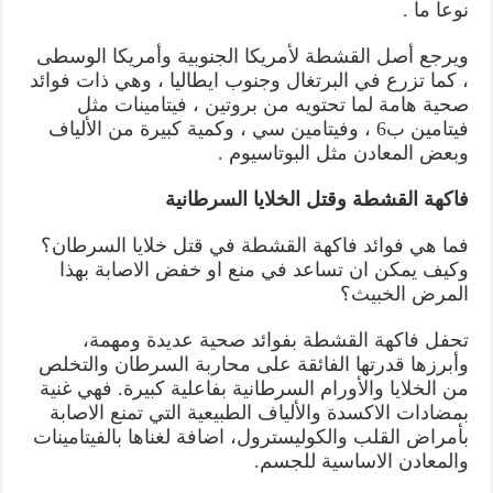
نوعا ما .
ويرجع أصل القشطة لأمريكا الجنوبية وأمريكا الوسطى
، كما تزرع في البرتغال وجنوب ايطاليا ، وهي ذات فوائد
صحية هامة لما تحتويه من بروتين ، فيتامينات مثل
فيتامين ب6 ، وفيتامين سي ، وكمية كبيرة من الألياف
وبعض المعادن مثل البوتاسيوم .
فاكهة القشطة وقتل الخلايا السرطانية
فما هي فوائد فاكهة القشطة في قتل خلايا السرطان؟
وكيف يمكن ان تساعد في منع او خفض الاصابة بهذا
المرض الخبيث؟
تحفل فاكهة القشطة بفوائد صحية عديدة ومهمة،
وأبرزها قدرتها الفائقة على محاربة السرطان والتخلص
من الخلايا والأورام السرطانية بفاعلية كبيرة. فهي غنية
بمضادات الاكسدة والألياف الطبيعية التي تمنع الاصابة
بأمراض القلب والكوليسترول، اضافة لغناها بالفيتامينات
والمعادن الاساسية للجسم.