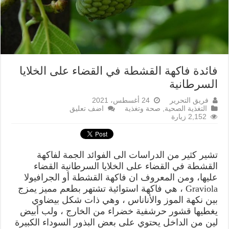
فائدة فاكهة القشطة في القضاء على الخلايا
السرطانية
فريق التحرير
24 أغسطس، 2021
التغذية الصحية
,
صحة وتغذية
اضف تعليق
2,152 زيارة
تشير كثير من الدراسات الى الفوائد الجمة لفاكهة
القشطة في القضاء على الخلايا السرطانية القضاء
عليها، ومن المعروف ان فاكهة القشطة أو الجرافيولا
Graviola ، هي فاكهة استوائية تشتهر بطعم مميز يمزج
بين نكهة الموز والأناناس ، وهي ذات شكل بيضاوي
يغطيها قشور حرشفية خضراء من الخارج ، ولب أبيض
لين من الداخل يحتوي على بعض البذور السوداء الكبيرة