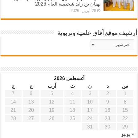
نهيان بن زايد شخصية العام 2026
28 أبريل، 2026
أرشيف موقع آفاق علمية وتربوية
أرشيف
موقع
آفاق
علمية
وتربوية
أغسطس 2026
س
د
ن
ث
أرب
خ
ج
7
6
5
4
3
2
1
14
13
12
11
10
9
8
21
20
19
18
17
16
15
28
27
26
25
24
23
22
31
30
29
« يونيو