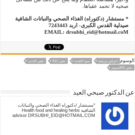
صحيه لا تحمد عقباها.
* مستشار (دكتوراه) الغذاء الصحي والنباتات الشافية
صيدلية القدس الكبرى- اربد 7243443
EMAIL: drsubhi_eid@hotmail.coM
الوسوم
اعراض مرضية
سوء التغذية
نقص B12
نقص الحديد
نقص الكالسيوم
عن الدكتور صبحي العيد
*مستشار /دكتوراه الغذاء الصحي والنباتات
الشافيه Health food and healing herbs
advisor DRSUBHI_EID@HOTMAIL.COM