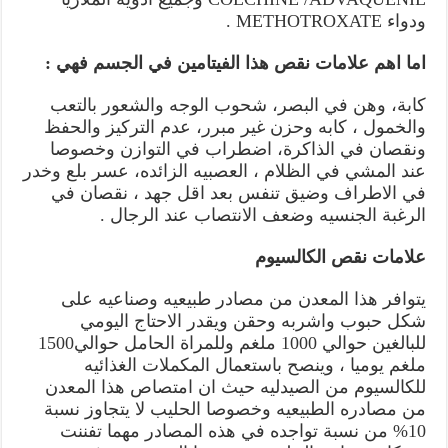
ودواء METHOTROXATE .
اما اهم علامات نقص هذا الفيتامين في الجسم فهي :
كابة، وهن في البصر، شحوب الوجه والشعور بالتعب
والخمول ، كابه وحزن غير مبرر، عدم التركيز والحفظ
ونقصان في الذاكرة، اضطراب في التوازن وخصوصا
عند المشي في الظلام ، العصبيه الزائده، عسر بلع وخدر
في الاطراف وضيق تنفس بعد اقل جهد ، نقصان في
الرغبة الجنسيه وضعف الانتصاب عند الرجال .
علامات نقص الكالسيوم
يتوافر هذا المعدن من مصادر طبيعيه وصناعيه على
شكل حبوب واشربه وحقن ويقدر الاحتاج اليومي
للبالغين حوالي 1000 ملغم وللمراة الحامل حوالي1500
ملغم يوميا ، وينصح باستعمال المكملات الغذائيه
للكالسيوم من الصيدليه حيث ان امتصاص هذا المعدن
من مصادره الطبيعيه وخصوصا الحليب لا يتجاوز نسبة
10% من نسبة تواجده في هذه المصادر مهما تفننت