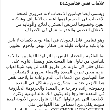
علامات نقص فيتامينB12
ويسمى ايضا فيتامين الاعصاب لانه ضروري لصحة
الاعصاب في الجسم اهمها اعصاب الاطراف وشبكية
العين وخصوصا لمريض السكري لعلاج والوقايه من
الاعتلال العصبي والخدر والتنمل في الاطراف .
وهو فيتامين قابل للذوبان في الماء يوجد بكميات لا باس
بها بالكبد وكميات قليله في صفار البيض ولحوم الطيور.
اما الفاكهة والخضار فليس بها اثر لهذا الفيتامين لذا لا بد
للنباتيين من تناول هذا المستحضر ويفضل تناوله على
شكل حقن لان تناوله عن طريق الفم لن يفيد شيئا لغياب
انزيم معين تفرزه المعدة والامعاء ضروري لامتصاص
هذا الفيتامين من الامعاء الى الدم وعادة ما يلاحظ نقص
هذا الانزيم عند من يشكون من مشاكل في المعدة
وحموضه زائده وقرحة في المعدة والجرثومة الحلزونية
في المعدة hpylori وقد يكون ذلك عائد لنوعية وكثرة
الاطعمة التي يتم تناولها، كما ان تناول بعض الأدوية لمدة
طويله يقلل من امتصاص هذا الفيتامين مثل
COLCHINE /ADVAQUENIL وجميع ادوية الملاريا