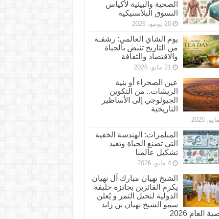
الصحية والبيئية لأكياس
التسوق البلاستيكية
20 يونيو، 2026
يوم الشاي العالمي: رشفـة
من التاريخ تنبض بالحياة
والاقتصاد والثقافة
21 مايو، 2026
عين الصحراء أو بنية
الريشات.. من التكوين
الجيولوجي إلى الأساطير
التاريخية
المبلمرات: الهندسة الخفية
التي تصنع الحياة وتعيد
تشكيل عالمنا
4 مايو، 2026
الشيخ نهيان مبارك آل نهيان
يكرم الفائزين بجائزة خليفة
الدولية لنخيل التمر و يُعلن
سمو الشيخ نهيان بن زايد
 العام 2026