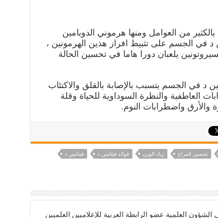
 بالكثير من العوامل ومنها هرموني الدوبامين
 د في الجسم على تثبيط افراز هذين الهرمونين ،
يروتونين يلعبان دورا هاما في تحسين الحالة
ين د في الجسم يتسبب بالإصابة بالقلق والاكتئاب
ت العاطفية والنظرة السوداوية للحياة وقلة
ة والأرق واضطرابات النوم.
تحسين المزاج
زياد الوزن
فوائد فيتامين د
فيتامين د
ؤون العلمية عضو الرابطة العربية للإعلاميين العلميين