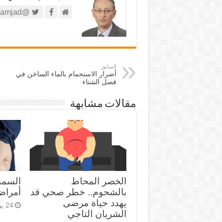
@https://twitter.com/amjad
السابق
أضرار الاستحمام بالماء الساخن في
فصل الشتاء
مقالات مشابهة
الخصر المحاط
السمنة
بالشحوم.. خطر صحي قد
أمراض 
يهدد حياة مرضى
24 يوليو، 2024
الشريان التاجي