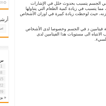
28 أبريل، 26
 في الجسم يتسبب بحدوث خلل في الإشارات
، مما يتسبب في زيادة كمية الطعام التي يتناولها
وزنه، حيث لوحظت زيادة كبيرة في اوزان الأشخاص
أرشي
أرش
سبة فيتامين د في الجسم وخصوصا لدى الأشخاص
موقع
الانتباه الى مستويات هذا الفيتامين لدى
آفاق
لسيء.
علمي
وتربو
س
1
8
15
22
29
« يون