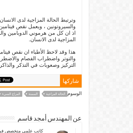
وترتبط الحالة المزاجية لدى الانسان
والسيروتونين ، ويعمل نقص فيتامين
اذ ان كل من هرموني الدوبامين والس
المزاجية لدى الانسان.
هذا وقد لاحظ الأطباء ان نقص فيتام
والتوتر واضطراب الفصام والاضطرابا
التركيز وصعوبات في التذكر والذاكر
شاركها
الوسوم
الحالة المزاجية
السمنة
المزاج السيء
عن المهندس أمجد قاسم
كاتب علمي متخصص في الش