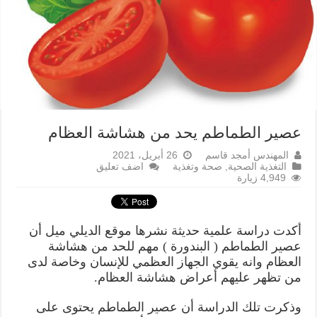
عصير الطماطم يحد من هشاشة العظام
المهندس أمجد قاسم
26 أبريل، 2021
التغذية الصحية
,
صحة وتغذية
اضف تعليق
4,949 زيارة
أكدت دراسة علمية حديثة نشرها موقع الديلي ميل أن
عصير الطماطم ( البندورة ) مهم للحد من هشاشة
العظام وانه يقوي الجهاز العظمي للإنسان وخاصة لدى
من تظهر عليهم أعراض هشاشة العظام.
وذكرت تلك الدراسة أن عصير الطماطم يحتوى على