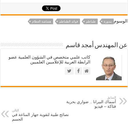
الوسوم
بندورة
طماطم
فوائد الطماطم
هشاشة العظام
عن المهندس أمجد قاسم
كاتب علمي متخصص في الشؤون العلمية عضو
الرابطة العربية للإعلاميين العلميين
السابق
أسماك البيرانا .. ضواري بحرية
فتاكة – فيديو
التالي
نصائح طبية لتقوية جهاز المناعة في
الجسم