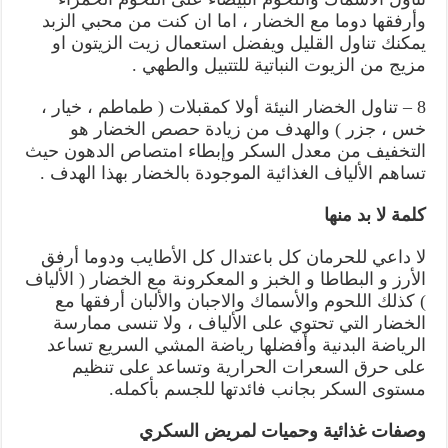
وأرفقها دوما مع الخضار ، اما ان كنت من محبي الزبد
يمكنك تناول القليل ويفضل استعمال زيت الزيتون او
مزيج من الزيوت النباتية للتتبيل والطهي .
8 – تناول الخضار النيئة أولا كمقبلات ( طماطم ، خيار ،
خس ، جزر ) والهدف من زيادة حصص الخضار هو
التخفيف من معدل السكر وإبطاء امتصاص الدهون حيث
تساهم الألياف الغذائية الموجودة بالخضار بهذا الهدف .
كلمة لا بد منها
لا داعي للحرمان كل باعتدال كل الأطايب ودوما أرفق
الأرز و البطاطا و الخبز و المعكرونة مع الخضار ( الألياف
) كذلك اللحوم والأسماك والاجبان والألبان أرفقها مع
الخضار التي تحتوي على الألياف ، ولا تنسى ممارسة
الرياضة البدنية وأفضلها رياضة المشي السريع تساعد
على حرق السعرات الحرارية وتساعد على تنظيم
مستوى السكر بجانب فائدتها للجسم بأكمله.
وصفات غذائية وحميات لمريض السكري