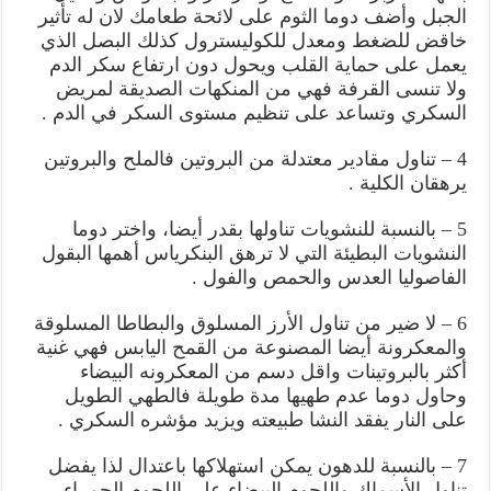
الجبل وأضف دوما الثوم على لائحة طعامك لان له تأثير
خاقض للضغط ومعدل للكوليسترول كذلك البصل الذي
يعمل على حماية القلب ويحول دون ارتفاع سكر الدم
ولا تنسى القرفة فهي من المنكهات الصديقة لمريض
السكري وتساعد على تنظيم مستوى السكر في الدم .
4 – تناول مقادير معتدلة من البروتين فالملح والبروتين
يرهقان الكلية .
5 – بالنسبة للنشويات تناولها بقدر أيضا، واختر دوما
النشويات البطيئة التي لا ترهق البنكرياس أهمها البقول
الفاصوليا العدس والحمص والفول .
6 – لا ضير من تناول الأرز المسلوق والبطاطا المسلوقة
والمعكرونة أيضا المصنوعة من القمح اليابس فهي غنية
أكثر بالبروتينات واقل دسم من المعكرونه البيضاء
وحاول دوما عدم طهيها مدة طويلة فالطهي الطويل
على النار يفقد النشا طبيعته ويزيد مؤشره السكري .
7 – بالنسبة للدهون يمكن استهلاكها باعتدال لذا يفضل
تناول الأسماك واللحوم البيضاء على اللحوم الحمراء