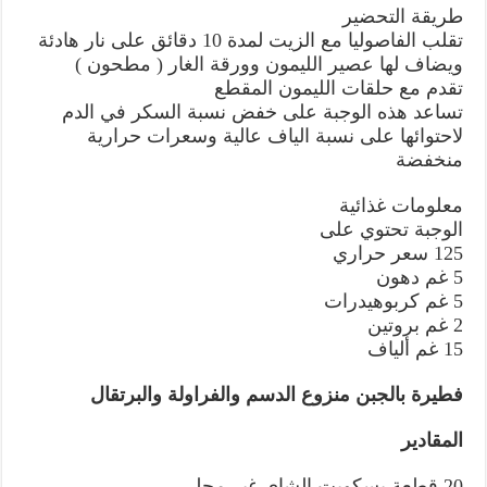
طريقة التحضير
تقلب الفاصوليا مع الزيت لمدة 10 دقائق على نار هادئة
ويضاف لها عصير الليمون وورقة الغار ( مطحون )
تقدم مع حلقات الليمون المقطع
تساعد هذه الوجبة على خفض نسبة السكر في الدم
لاحتوائها على نسبة الياف عالية وسعرات حرارية
منخفضة
معلومات غذائية
الوجبة تحتوي على
125 سعر حراري
5 غم دهون
5 غم كربوهيدرات
2 غم بروتين
15 غم ألياف
فطيرة بالجبن منزوع الدسم والفراولة والبرتقال
المقادير
20 قطعة يسكويت الشاي غير محلى