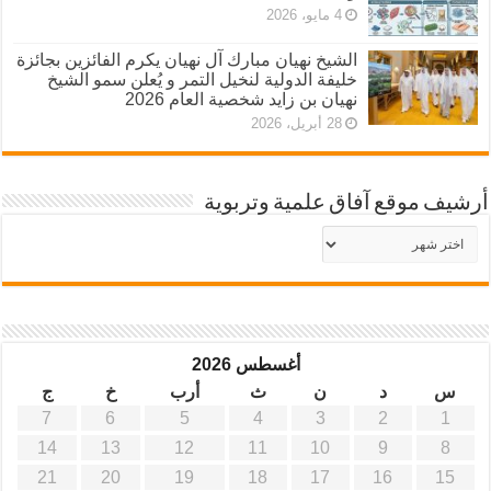
4 مايو، 2026
الشيخ نهيان مبارك آل نهيان يكرم الفائزين بجائزة
خليفة الدولية لنخيل التمر و يُعلن سمو الشيخ
نهيان بن زايد شخصية العام 2026
28 أبريل، 2026
أرشيف موقع آفاق علمية وتربوية
أرشيف
موقع
آفاق
علمية
وتربوية
أغسطس 2026
س
د
ن
ث
أرب
خ
ج
7
6
5
4
3
2
1
14
13
12
11
10
9
8
21
20
19
18
17
16
15