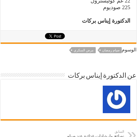
22 غم كوليسترول
225 صوديوم
الدكتورة إيناس بركات
الوسوم
صيام رمضان
مرض السكري
عن الدكتورة إيناس بركات
السابق
نصائح وإرشادات غذائية عند صيام