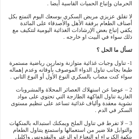
الحرمان وإتباع الحميات القاسية أيضا .
لا تقلق عزيزي مريض السكري بوسعك اليوم التمتع بكل
أصناف الطعام برفقة الأهل والأصدقاء على المائدة
يكفي إتباع بعض الإرشادات الغذائية اليومية لتتكيف مع
ذلك سواء في البيت او خارجه .
تسأل ما الحل ؟
1- تناول وجبات غذائية متوازنة وتمارين رياضية مستمرة
طبعا بجانب تناول الدواء الموصوف بأوقاته وعدم إهماله
سواء كنت مصاب بالسكري النوع الأول أو النوع الثاني .
2 – عوضا عن استهلاك العصائر المحلاة والمشروبات
الغازية تناول الفاكهة الطازجة التي تحتوي على مواد
نشوية معقدة وألياف غذائية تساعد على تنظيم مستوى
السكر في الدم .
3 – لا تفرط في تناول الملح ويمكنك استبداله بالمنكهات
والتوابل فلا ضير من استعمالها واستمتع يتناول الطعام
بنكهة الكزبراء او النعناع او الزعتر والبقدونس واكليل