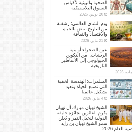
الصحية والبيئية لأكياس
التسوق البلاستيكية
20 يونيو، 2026
يوم الشاي العالمي: رشفـة
من التاريخ تنبض بالحياة
والاقتصاد والثقافة
21 مايو، 2026
عين الصحراء أو بنية
الريشات.. من التكوين
الجيولوجي إلى الأساطير
التاريخية
المبلمرات: الهندسة الخفية
التي تصنع الحياة وتعيد
تشكيل عالمنا
4 مايو، 2026
الشيخ نهيان مبارك آل نهيان
يكرم الفائزين بجائزة خليفة
الدولية لنخيل التمر و يُعلن
سمو الشيخ نهيان بن زايد
 العام 2026