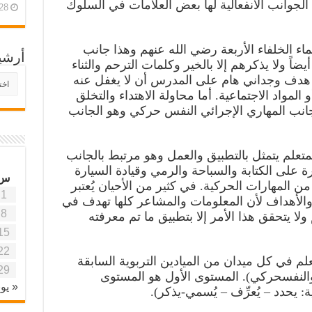
ن الجوانب الانفعالية لها بعض العلامات في السلوك
28 أبريل، 26
اء الخلفاء الأربعة رضي الله عنهم وهذا جانب
أرشي
ً ولا يذكرهم إلا بالخير وكلمات الترحم والثناء
أرش
 هدف وجداني هام على المدرس أن لا يغفل عنه
موقع
 المواد الاجتماعية. أما محاولة الاهتداء والتخلق
آفاق
لجانب المهاري الإجرائي النفس حركي وهو الجانب
علمي
وتربو
تعلم يتمثل بالتطبيق والعمل وهو مرتبط بالجانب
ة على الكتابة والسباحة والرمي وقيادة السيارة
س
 المهارات الحركية. في كثير من الأحيان يُعتبر
1
 والأهداف لأن المعلومات والمشاعر كلها تهدف في
8
م ولا يتحقق هذا الأمر إلا بتطبيق ما تم معرفته
15
22
م في كل ميدان من الميادين التربوية السابقة
29
 والنفسحركي). المستوى الأول هو المستوى
« يون
: يحدد – يُعرِّف – يُسمي-يذكر).