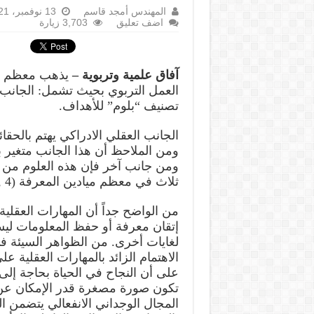
المهندس أمجد قاسم
13 نوفمبر، 2021
اضف تعليق
3,703 زيارة
آفاق علمية وتربوية –
يذهب معظم الم
العمل التربوي بحيث تشمل: الجانب
تصنيف “بلوم” للأهداف.
الجانب العقلي الادراكي يهتم بالحق
ومن الملاحظ أن هذا الجانب متغير ب
ومن جانب آخر فإن هذه العلوم من ال
ثلاث في معظم ميادين المعرفة (Rose & Nicholl, 1997, 4).
من الواضح جداً أن المهارات العقل
إتقان معرفة أو حفظ المعلومات ليس
لغايات أخرى. من الظواهر السيئة ف
الاهتمام الزائد بالمهارات العقلي
على أن النجاح في الحياة بحاجة إل
تكون صورة مصغرة قدر الإمكان عن 
المجال الوجداني الانفعالي يتضمن ال