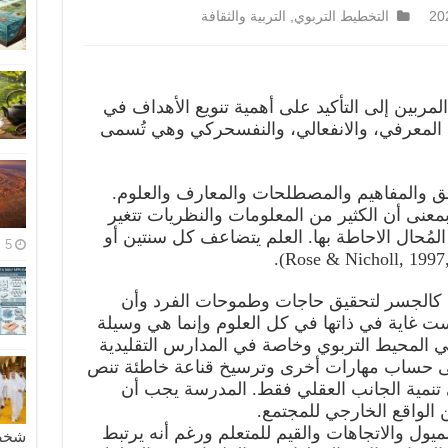
التخطيط التربوي
,
التربية والثقافة
ربين إلى التأكيد على أهمية تنويع الأهداف في
 المعرفي، والانفعالي، والنفسحركي وهي تُسمى
ائق والمفاهيم والمصطلحات والمعارف والعلوم.
معنى أن الكثير من المعلومات والنظريات تتغير
مُحال الاحاطة بها. العلم يتضاعف كل سنتين أو
5 مايو، 2026
ية كالجسر لتحقيق حاجات وطموحات الفرد وأن
ت غاية في ذاتها في كل العلوم وإنما هي وسيلة
ي المحيط التربوي وخاصة في المدارس التقليدية
ة على حساب مهارات أخرى وترسيخ قناعة خاطئة تنص
ى تنمية الجانب العقلي فقط. المدرسة يجب أن
الواقع الخارجي للمجتمع.
ميول والاتجاهات والقيم للمتعلم ورغم أنه يرتبط
شخصية