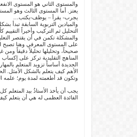
والمستوى الثاني هو المستوى الانفع
يعتز. أما المستوى الثالث وهو المست
يجرب- يقرأ – يوظف-يكتب…
والميادين التربوية السابقة تبدأ ب
التحليل ثم التركيب وأخيراً التقييم كأ
والمشكلة تكمن في أن يقتصر التعلي
على المستوى المعرفي وهنا تصبح ال
صحيحاً، وتحليلها تحليلاً دقيقاً ومن
المناهج التقليدية تركز على إكساب
الجديدة أساساً تزويد المتعلم بالمه
الأهم كيف يتعلم بالشكل الأمثل. الح
وتكون قد أطعمته لمدة يوم؛ علمه ال
يجب أن يأخذ الأستاذُ بيد المتعلم 
الفائدة العظمى له هي أن يتعلم كي