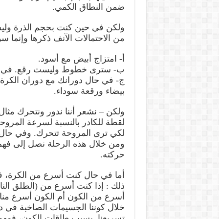
ضمن النطاق الكمي.
ولكن في حين كنت بحجم الذرة ولي
من الاحتمالات الآنف ذكرها وإنما س
أ- امتزاج أبيض مع أسود.
ب- سترى خطوط وليست رقع. في ح
ج- في حال دورانك مع دوران الكرة،
بيضاء ورقعة سوداء.
لقطة للكادر بالنسبة لسرعة المروحة
لكي ترى المروحة تتحرك. وفي حال ك
ومن خلال هذه الرحلة نصل إلى فهم
حركته.
أما في حال كنت أسرع من الكرة، ف
ذلك : إذا كنت أسرع من (الطلق النا
أسرع من الكون أم الكون أسرع منا؟
خلال كوننا الجسيمات الصاخبة في دا
تسريعنا. بسبب طاقات الكون، فمهم