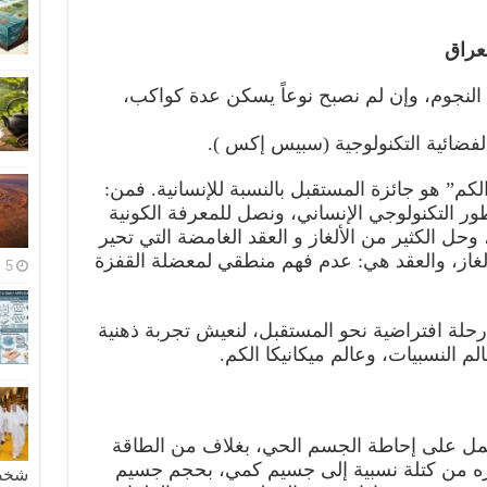
لعراق
النجوم، وإن لم نصبح نوعاً يسكن عدة كواكب،
لفضائية التكنولوجية (سبيس إكس ).
م” هو جائزة المستقبل بالنسبة للإنسانية. فمن:
 التكنولوجي الإنساني، ونصل للمعرفة الكونية
حل الكثير من الألغاز و العقد الغامضة التي تحير
ألغاز، والعقد هي: عدم فهم منطقي لمعضلة القفزة
5 مايو، 2026
حلة افتراضية نحو المستقبل، لنعيش تجربة ذهنية
لم النسبيات، وعالم ميكانيكا الكم.
يعمل على إحاطة الجسم الحي، بغلاف من الطاقة
يره من كتلة نسبية إلى جسيم كمي، بحجم جسيم
شخصية