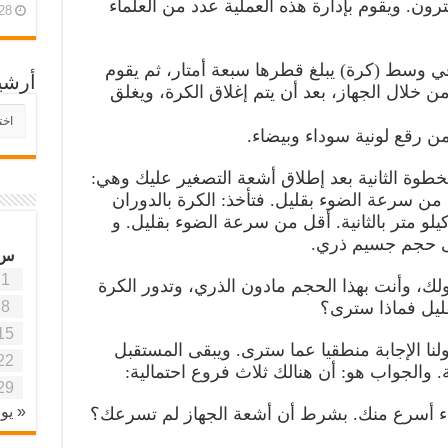
رون. ويقوم بإدارة هذه العملية عدد من العلماء
28 أبريل، 26
ي وسط (كرة) يبلغ قطرها سبعة أمتار، ثم يقوم
أرشي
ن خلال الجهاز، بعد أن يتم إغلاق الكرة، ويغلق
أرش
موقع
ن رقع لونية سوداء وبيضاء.
آفاق
علمي
ء الخطوة الثانية بعد إطلاق أشعة التصغير عليك وهي:
وتربو
 من سرعة الضوء بقليل. فتأخذ: الكرة بالدوران
 إلى سرعة (250) ألف كيلو متر بالثانية. أقل من سرعة الضوء بقليل. و
لى حجم جسيم ذري.
س
1
ولك، وأنت بهذا الحجم مادون الذري، وتدور الكرة
8
يل فماذا سترى؟
15
لنا الإجابة منطقيا عما سترى. ويبقى المستقبل
22
 والجواب هو: أن هنالك ثلاث فروع احتمالية:
29
« يون
 أسرع منك. بشرط أن أشعة الجهاز لم تسرعك؟