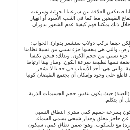
لنا فتنعكس العلاقة بين سرعتنا الجزئية وسرعته
ماع النقيضين معا كما في الثقب الأسود أو انهيار
ال ذلك يمكننا فهم كيفية عدم الشعور بدوران
لكن حينما نركب دولاب سنشعر بدوار). الجواب:
أرض. والتي هي بنفسها جزء نسبي من نسبة نظامنا
 جزء نسبي من حجم الكون. وبذلك: فنحن تكيفنا
ة نسبيا لطبيعة سرعة الكون. وصار بيننا ارتباط
ية. والتي هي: أحد الأسباب في جعلنا لا نشعر
 قاطع على وجود وإمكان أن يجتمع النقيضان كونيا
 (العينة) حيث يكون بنفس حجم الجسيمات الذرية.
بل أن يتكلم.
تكون بسرعة جسيم كمي سترى النطاق النسبي
رة عن حاجز مغلق وجدار شبحي يسمى السماء.
كرة) مع تلسكوب. وهو: ضمن نطاق كمي، سيكون