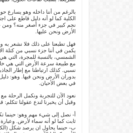
بالرغم من أننا داخله وهو يسارع حو
الكلية كما لو أنه دليل قاطع على اجت
نجم كبير في جزء أصغر منه؟ ومن خل
الأرض ونحن عليها.
فهل تطبعنا على ذلك فلا نشعر به و
يكمن في أننا جزء نسبي من كتلة ال
الشمسي، بالنسبة للمجرة، التي هي
مع طبيعة سرعة الأرض التي هي خاضع
نسبي. كذلك ارتباطنا مع إطار الجاذب
بدوران الأرض ونحن فيها. وهو: دليل
في بعض الأحيان.
نعود الآن للتجربة ونكمل الرحلة مع
وقبل أن يخبرنا لندع عقولنا تتكلم: ق
أ- نصل إلى شيء مهم وهو: حينما 
ثابت كما لو أنه سماء لأرض. وعبا
ب- حينما يحاول ان يرصد شكل (ال