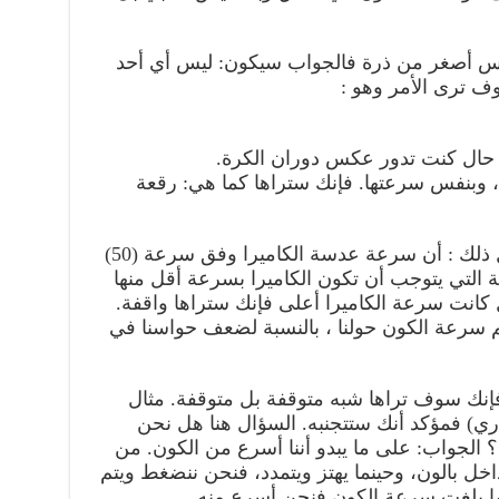
س أصغر من ذرة فالجواب سيكون: ليس أي أحد
وف ترى الأمر وهو :
ال كنت تدور عكس دوران الكرة.
 وبنفس سرعتها. فإنك ستراها كما هي: رقعة
ولكن – نشعر أننا ندور ونتحرك مثال ذلك : أن سرعة عدسة الكاميرا وفق سرعة (50)
 التي يتوجب أن تكون الكاميرا بسرعة أقل منها
انت سرعة الكاميرا أعلى فإنك ستراها واقفة.
 سرعة الكون حولنا ، بالنسبة لضعف حواسنا في
إنك سوف تراها شبه متوقفة بل متوقفة. مثال
ري) فمؤكد أنك ستتجنبه. السؤال هنا هل نحن
 الجواب: على ما يبدو أننا أسرع من الكون. من
خل بالون، وحينما يهتز ويتمدد، فنحن ننضغط ويتم
ا بلغت سرعة الكون فنحن أسرع منه.