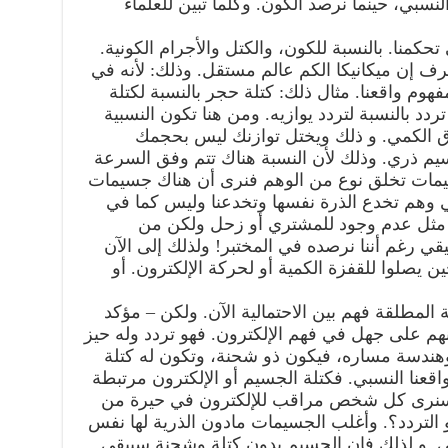
لنسبي، حينما نرصد الكون. وكلما تبين للعلماء
حكمنا. بالنسبة للكون، والكتل والأجرام الكونية.
 نعرف إن ميكانيكا الكم عالم مستقل. وذلك: لأنه في
هوم واقعنا. مثال ذلك: كتلة حجر بالنسبة لكتلة
ردد بالنسبة لتردد يوازيه. ومن هنا تكون النسبية
نطاق الكمي. و ذلك ويختل توازنك ليس بحجمك
ذري. وذلك لأن النسبة هناك تتم وفق السرعة
مات تخلق نوع من الوهم فنرى أن هناك جسيمات
هي وهم تخدع الذرة نفسها وتخدعنا وليس كما في
؟ مثل عدم وجود للمشتري أو زحل ولكن من
قي رغم أننا نرصده في المختبر! ولذلك إلى الآن
 يصلوا للقفزة الكمية أو لحركة الإلكترون. أو
ة المطلقة فهم بين الاحتمالية الآن. ولكن – مؤكد
هم على جهل في فهم الإلكترون. فهو تردد وله حيز
هندسة مساره، فيكون ذو شحنة، وتكون له كتلة
عنا النسبي. فكتلة الجسيم أو الإلكترون مرتبطة
نة سنرى كل شخص مراقب للإلكترون في حيرة من
 التردد؟. وأغلب الجسيمات مادون الذرية لها نفس
 و لذلك فإن الجسيم بدون كتلة وشحنة سيبقى