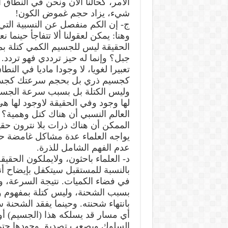
الأمر، كحالنا الآن ونحن في النطاق ا
شيء، يزاد حجم غموض الكون!
ج- إن الكم منفصل عن النسبية التي ت
وهنا: يمكن لعقولنا ألا تتفاجأ حينما
الحقيقة ليس للجسيم الكمي كتلة بمف
جبل؟ وإنما له حيز ترددي فهو تردد. ت
تعبيرا لغويا، لا وجودا ماديا في ال
كجسيم ذري بل بحجم سرعتك كجسيم 
وليس الكتلة بل بسبب سرعة الجسي
لها وجود وفي الحقيقة لاوجود لها 
العالم النسبي أن هناك كتل وهمية
الممكن أن هناك ذرات بلا نترون حقي
يواجه العلماء عدة مشاكل غامضة حين
عدم الفهم الشامل للذرة.
د- العلماء باحثون، ولايملكون الحقيق
بالنسبة للمستقبل سيتكفل بإيضاح أن
في فضاء الكميات. نتيجة السرعة، و
بسبب الشحنة، وليس كتلة بمفهوم واق
بانتهاء شحنته. وحينما يفقد الشح
أي مسار قد يسلكه هذا (الجسيم) أو
السلوك ويصعب تصديق وجودها حتى.