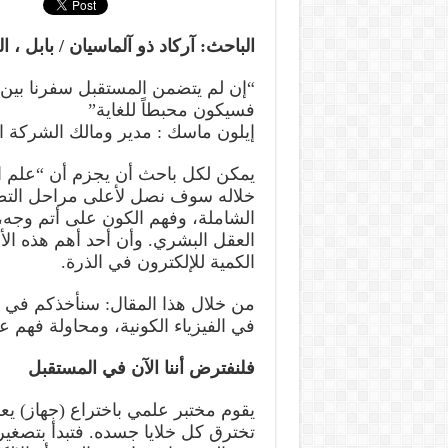
الباحث: آركاد ذو آلماسيان / بابل ، ا
“إن لم يتضمن المستقبل سفرنا بين 
فسيكون محبطاً للغاية”
إيلون ماسك : مدير ومالك الشركة ا
يمكن لكل باحث أن يجزم أن “علم الك
خلاله سوف نصل لأعلى مراحل التطور
الشاملة، وفهم الكون على أتم وجه، و
العقل البشري. وأن أحد أهم هذه ال
الكمية للإلكترون في الذرة.
من خلال هذا المقال: سنأخذكم في ر
في الفيزياء الكونية، ومحاولة فهم عا
فلنفترض أننا الآن في المستقبل
يقوم مختبر علمي باختراع (جهاز) 
تخترق كل خلايا جسده. فتبدأ بتصغ