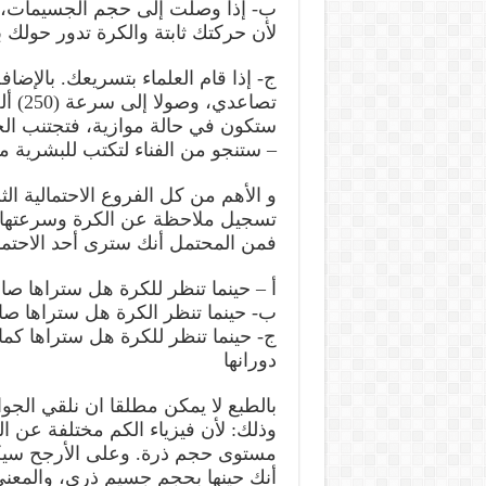
ب- إذا وصلت إلى حجم الجسيمات،
لأن حركتك ثابتة والكرة تدور حولك
ج- إذا قام العلماء بتسريعك. بالإض
تصاعد
ستكون في حالة موازية، فتجتنب ال
– ستنجو من الفناء لتكتب للبشرية 
و الأهم من كل الفروع الاحتمالية ال
تسجيل ملاحظة عن الكرة وسرعتها وذ
فمن المحتمل أنك سترى أحد الاحتمال
أ – حينما تنظر للكرة هل ستراها صا
ب- حينما تنظر الكرة هل ستراها صا
ج- حينما تنظر للكرة هل ستراها كم
دورانها
بالطبع لا يمكن مطلقا ان نلقي الجوا
وذلك: لأن فيزياء الكم مختلفة عن
مستوى حجم ذرة. وعلى الأرجح سيك
أنك حينها بحجم جسيم ذري، والمعن