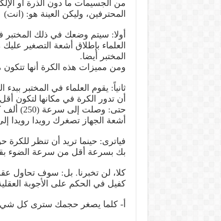
من الجسيمات ما دون الذرة أو الإلكت
المحترفين، وليكن العينة هو: (انت)
أولا: سيتم وضعك في ذلك المختبر ف
العلماء بإطلاق أشعة التصغير عليك م
المختبر أيضا.
ومن مميزات هذه الكرة أنها تتكون م
ثانياً: يقوم العلماء في المختبر ببد
أن تدور الكرة في مكانها لتكون أقل
حتى: وصلت
أشعة الجهاز تصغرك رويدا رويدا إ
فياترى: حينما تريد أن تنظر للكرة ح
بك بسرعة أقل من سرعة الضوء بقل
كلا، لن تخبرنا. بل: سوف تحاول عقو
كفيل في الحكم على الأجوبة العقلية.
أ- كلما يصغر حجمك سترى كل شيء