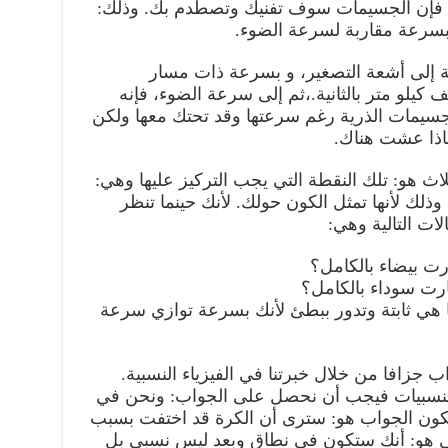
 فإن الجسيمات سوف تفنيك وتصطدم بك. وذلك:
 بسرعة مقاربة لسرعة الضوء.
افة إلى أشعة التصغير، و بسرعة ذات مسار
ي، وصولا إلى سرعة (250) ألف كيلو متر بالثانية.،ثم إلى سرعة الضوء، فإنه
جسيمات الذرية رغم سرعتها وقد تحتك معها ولكن
ماذا عشت هناك.
ثلاث هو: تلك النقطة التي يجب التركيز عليها وهي:
لك لأنها تمثل الكون حولك. لأنك حينما تنظر
ات التالية وهي:
رت بيضاء بالكامل؟
رت سوداء بالكامل؟
ا هي ثابتة وتدور ببطئ لأنك بسرعة توازي سرعة
ب جزافا من خلال خبرتنا في الفيزياء النسبية.
 النسبيات فيجب أن نحصل على الجواب: ونحن في
ون الجواب هو: سترى أن الكرة قد اختفت بسبب
ى هو: أنك ستكون في نطاق وبعد ليس نسبي بل