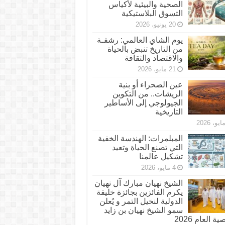
الصحية والبيئية لأكياس
التسوق البلاستيكية
20 يونيو، 2026
يوم الشاي العالمي: رشفـة
من التاريخ تنبض بالحياة
والاقتصاد والثقافة
21 مايو، 2026
عين الصحراء أو بنية
الريشات.. من التكوين
الجيولوجي إلى الأساطير
التاريخية
المبلمرات: الهندسة الخفية
التي تصنع الحياة وتعيد
تشكيل عالمنا
4 مايو، 2026
الشيخ نهيان مبارك آل نهيان
يكرم الفائزين بجائزة خليفة
الدولية لنخيل التمر و يُعلن
سمو الشيخ نهيان بن زايد
 العام 2026