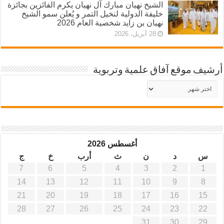
الشيخ نهيان مبارك آل نهيان يكرم الفائزين بجائزة
خليفة الدولية لنخيل التمر و يُعلن سمو الشيخ
نهيان بن زايد شخصية العام 2026
28 أبريل، 2026
أرشيف موقع آفاق علمية وتربوية
أرشيف
موقع
آفاق
علمية
وتربوية
أغسطس 2026
س
د
ن
ث
أرب
خ
ج
7
6
5
4
3
2
1
14
13
12
11
10
9
8
21
20
19
18
17
16
15
28
27
26
25
24
23
22
31
30
29