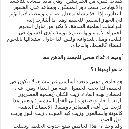
كميات كبيرة من الكيرستين (وهي مادة مضادة للتأكسد
والالتهابات) يلعب دور المسكن، ويساعد على الشعور
بالنعاس، إذا أخذ مساء بمعدل بصلة متوسطة، لأنها تؤثر
في الجهاز العصبي للجسم وهذا ما أشارت إليه
الدراسات العلمية الحديثة. لا تكثر من تناول اللحوم
الحمراء، لأن تناولها بصورة يومية تؤدي لقساوة في
القلب، وميل للعدوانية وقلق. لذا حاول استبدالها باللحوم
البيضاء كالسمك والدجاج.
أوميغا 3 غذاء صحي للجسد والذهن معا
ما هو أوميغا 3؟
هو حامض دهني متعدد أساسي غير مشبع، لا يتكون في
الجسم، لذا يجب الحصول عليه من الغذاء ومن أغنى
المصادر بهذه المادة: زيت الكتان (يسميه المصريون
الزيت الحار ويضيفونه إلى الفول المدمس) ويعتبر هذا
الزيت من أغنى المصادر باوميغا3. الأسماك الدهنية،
كالتونة والسالمون وزيت كبد الحوت , زيت اللوز وزيت
فول الصويا.
وقد وجد أن هذا الحامض يمنع حدوث الجلطة وتصلب