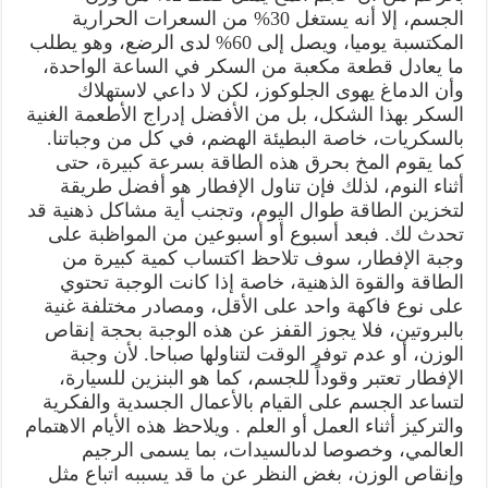
الجسم، إلا أنه يستغل 30% من السعرات الحرارية
المكتسبة يوميا، ويصل إلى 60% لدى الرضع، وهو يطلب
ما يعادل قطعة مكعبة من السكر في الساعة الواحدة،
وأن الدماغ يهوى الجلوكوز، لكن لا داعي لاستهلاك
السكر بهذا الشكل، بل من الأفضل إدراج الأطعمة الغنية
بالسكريات، خاصة البطيئة الهضم، في كل من وجباتنا.
كما يقوم المخ بحرق هذه الطاقة بسرعة كبيرة، حتى
أثناء النوم، لذلك فإن تناول الإفطار هو أفضل طريقة
لتخزين الطاقة طوال اليوم، وتجنب أية مشاكل ذهنية قد
تحدث لك. فبعد أسبوع أو أسبوعين من المواظبة على
وجبة الإفطار، سوف تلاحظ اكتساب كمية كبيرة من
الطاقة والقوة الذهنية، خاصة إذا كانت الوجبة تحتوي
على نوع فاكهة واحد على الأقل، ومصادر مختلفة غنية
بالبروتين، فلا يجوز القفز عن هذه الوجبة بحجة إنقاص
الوزن، أو عدم توفر الوقت لتناولها صباحا. لأن وجبة
الإفطار تعتبر وقوداً للجسم، كما هو البنزين للسيارة،
لتساعد الجسم على القيام بالأعمال الجسدية والفكرية
والتركيز أثناء العمل أو العلم . ويلاحظ هذه الأيام الاهتمام
العالمي، وخصوصا لدىالسيدات، بما يسمى الرجيم
وإنقاص الوزن، بغض النظر عن ما قد يسببه اتباع مثل