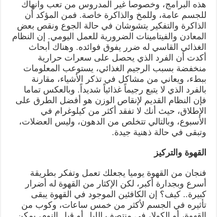
هذه البرامج، وخصوصا غير المدروس من تعب وانهاك
للجسم عامة، وللمخ والذاكرة خاصة. فمن المؤكد أن
الذاكرة والتفكير يتشوشان في حالة الجوع ونقص بعض
المعادن والفيتامينات الضرورية للعمل اليومي. إن النظام
الغذائي القاسي له ضرر يفوق فوائده. وهناك أبحاث
أكدت أن الفرد الذي يحصل على سعرات حرارية
منخفضة بسبب الرجيم الغذائي، يستوعب المعلومات
ببطء، ويعاني من مشاكل في تذكر الأشياء، مقارنة
بالفرد الذي لا يتبع رجيماً غذائياً شديداً. وبالعكس تماما
فإن النظام القديم لإنقاص الوزن هو أفضل الطرق على
الإطلاق، حيث أنك لا تفقد أكثر من كيلوغرام في
الأسبوع، وبالتالي تتخلص من الدهون، وليس العضلات،
وتبقى في حالة ذهنية جيدة.
القهوة والتركيز
فنجان من القهوة يوميا يجعلك تعمل وتفكر بطريقة
أسرع وبجدارة أكبر، لكن الإكثار من القهوة له أضرار
كبيرة.. كيف؟ إن الكافئين الموجود في القهوة يبقى
تأثيره في الجسم لأكثر من خمس ساعات، وكوب من
القهوة، أو الكولا، في منتصف الليل أو قبل النوم، يمكن