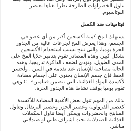
تناول الخضراوات الطازجة نظرا لغناها بعنصر
البوتاسيوم.
فيتامينات ضد الكسل
يستهلك المخ كمية أكسجين أكبر من أي عضو في
الجسم، وهذا يعرض المخ لجرعات عالية من الجذور
الحرة يوميا، والتي تنتج بسبب استخدام الأكسجين
بشكل كبير. وهذه المصادر تقوم بتدمير خلايا المخ على
المدى الطويل، وتؤدي لضعف الذاكرة تدريجيا. وهذه
الحالة مصاحبة للإنسان عند تقدمه في السن . ولحسن
الحظ فإن جسم الإنسان يحتوي على أجسام مضادة
لأكسدة المواد الغذائية، التي تتضمن فيتامينC, E وهي
تقوم يوميا بوقف نشاط هذه الجذور الحرة.
لذلك من المهم تنول بعض الأغذية المضادة للأكسدة
كعصير الفرواولة وعصير الجزر وعصير البرتقال وتناول
السابنخ والخضروات ويمكن أيضا تناول المكملات
الغذائية الصيدلانية تحت اشراف طبي او صيدلاني
مباشر.