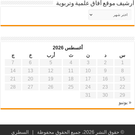
أرشيف موقع آفاق علمية وتربوية
أرشيف
موقع
آفاق
علمية
وتربوية
أغسطس 2026
س
د
ن
ث
أرب
خ
ج
7
6
5
4
3
2
1
14
13
12
11
10
9
8
21
20
19
18
17
16
15
28
27
26
25
24
23
22
31
30
29
« يونيو
© حقوق النشر 2026، جميع الحقوق محفوظة |
السطري