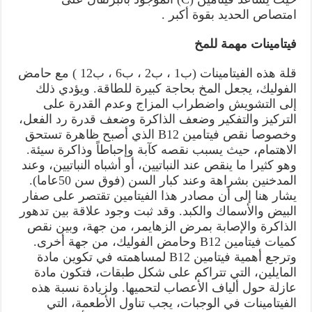
امتصاص الحديد بقوة أكبر .
فيتامينات مهمة للمخ
قلة هذه الفيتامينات (ب1 ، ب2 ، ب6 ، ب12 ) مع حامض
الفوليك، يجعل المخ بحاجة كبيرة للطاقة. ويؤدي ذلك
إلى التشويش واضطراب المزاج وعدم القدرة على
التركيز والتفكير وضعف الذاكرة وضعف قدرة رد الفعل،
وخصوصا نقص فيتامين B12 الذي أصبح ظاهرة تستحق
الاهتمام، حيث يسبب نقصه كآبة وإحباطاً وذاكرة سيئة.
وهو كثيرا ما ينقص عند النباتيين، أو أشباه النباتيين، وعند
المدخنين بشراهة وعند كبار السن (فوق سن 50عاما).
يشار هنا إلى أن مصادر هذا الفيتامين تقتصر على صفار
البيض والأسماك والكبد. وقد ثبت وجود علاقة بين تدهور
الذاكرة والإصابة بمرض الزهايمر، من جهة، وبين نقص
كميات فيتامين B12 وحامض الفوليك، من جهة أخرى.
وترجع أهمية فيتامين B12 لمساهمته في تكوين مادة
المايلين، التي تتراكم على شكل طبقات، فتكون مادة
عازلة حول ألياف الأعصاب لتحميها. ولزيادة نسبة هذه
الفيتامينات في الوجبات، يجب تناول الأطعمة، التي