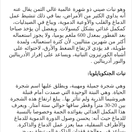
وهو نبات صيني ذو شهرة عالمية غالي الثمن يقال عنه
أنه يداوي الكثير من الأمراض، بما في ذلك تنشيط عمل
الدماغ والقلب والأوعية الدموية، ويباع في الصيدليات،
كمكمل غذائي بشكل كبسولات. ويفضل أن يؤخذ صباحا
بعد الفطور بمعدل 600 ملغم يوميا، ولا يجوز استعماله
أكثر من شهرين متتاليين، لأن كثرة استعماله، ولمدة
طويلة، قد يؤدي لارتفاع الضغط والأرق، لاحتوائه على
أشباه الكورتيزون النباتية، ويساعد على إفراز الأدرينالين
والنور أدرينالين .
نبات الجنكوبايلوبا:
وهي شجرة جميلة ومهيبة، ويطلق عليها اسم شجرة
الحياة. وهي النبتة الوحيدة التي صمدت أمام قنبلة
هيروشيما الذرية ولم تتأثر بها.. يبلغ ارتفاع هذه الشجرة
بين 20-30 متراً وقطر ساقها حوالي ستة أمتار. ويعرف
هذا المكمل الغذائي بفوائده الجمة وخصوصا بالنسبة
للدماغ حيث أنه: يحسن وصول الدورة الدموية للدماغ
والأطراف السفلية، مما يعزز عمل الدماغ والذاكرة.
يساعد في معالجة فقدان الذاكرة المرتبطة بمرض