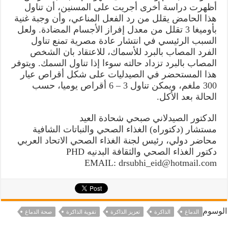
أظهرت دراسة أخرى أجريت على المسنين، أن تناول
هذا الحامض يقلل من رد الفعل المناعي، وأن وجبة غنية
بأوميغا 3 تقلل من معدل إفراز الأجسام المضادة. ولعل
السبب الرئيسي في انتشار عادة مصرية تمنع تناول
الفرد المصاب بالبرد للأسماك، للاعتقاد بان الشخص
المصاب بالبرد تزداد حالته سوءا إذا تناول السمك. ويتوفر
هذا المستحضر في الصيدليات على شكل أقراص عيار
300 ملغم، ويمكن تناول 3 – 6 أقراص يوميا، حسب
الحالة بعد الأكل.
الدكتور الصيدلاني صبحي شحادة العيد
مستشار (دكتوراه) الغذاء الصحي والنباتات الشافية
محاضر دولي، رئيس لجنة الغذاء الصحي الاتحاد العربي
دكتور الغذاء الصحي والثقافة البدنيه PHD
EMAIL: drsubhi_eid@hotmail.com
الوسوم
الدماغ
الذاكرة
تعزيز الذاكرة
تقوية الذاكرة
صحة الدماغ