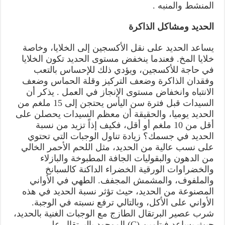
المنشط والمنبه .
الحديد ومشاكل الذاكرة
يساعد الحديد على نقل الأكسجين إلى الخلايا، وخاصة
خلايا المخ. فعندما ينخفض مستوى الحديد تكون الخلايا
في حاجة للأكسجين، ويؤدي ذلك للإحساس بالتعب
وفقدان الذاكرة وضعف التركيز وقلة الحماس وضعف
الانتباه وانخفاض مستوى الإنجاز في العمل . يذكر أن
السيدات قبل فترة سن اليأس يحتجن إلى 15 ملغم من
الحديد يوميا، والحقيقة أن معظم السيدات يحصلن على
أقل من 10 ملغم أو أقل، فكيف إذاً تزيد من نسبة
الحديد في جسمك؟ زيادة تناول الوجبات التي تحتوي
على نسب عالية من الحديد، مثل اللحم الأحمر الخالي
من الدهون والبقوليات الجافة المطبوخة والبازلاء
والخضراوات الورقية الخضراء الداكنة كالسبانخ
والملفوف، والمشمش المجفف. الطهي في الأواني
المصنوعة من الحديد، حيث تؤثر نسبة الحديد في هذه
الأواني على الأكل، وبالتالي ترفع نسبته في الوجبة.
شرب عصير البرتقال الطازج مع الوجبات الغنية بالحديد،
حيث يساعد فيتامين (C) الموجود بالبرتقال على