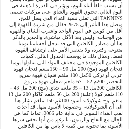
أن يسبب قلقاً أثناء النوم، ويؤثر في القدرة الذهنية في
اليوم التالي. تحتوي القهوة والشاي على مركبات تسمى
TANNINS التي تقلل نسبة الغذاء الذي يصل للمخ،
ويصل هذا التأثير إلى 75%. فقلل من شربك للقهوة إلى
أقل من كوبين في اليوم الواحد واشرب الشاي والقهوة
بين الوجبات، وليس بعد الأكل مباشرة. والجدير بالذكر
هنا أن مصادر الكافئين التي قد تدخل أجسامنا يوميا
متنوعة وكثيرة، ولا يقتصر الأمر على ارتشاف القهوة
فقط. ومثال ذلك ما يوضحه الجدول التالي. كميات
الكافئين الموجودة في مختلف المواد التي نتناولها يوميا
فنجان قهوة (مج) 200 مل 90 – 150ملغم فنجان قهوة
عربي أو تركي 50مل 100 ملغم فنجان قهوة سريع
التحضير 200م 52 – 67 ملغم فنجان قهوة منزوع
الكافئين 200مل 13 – 35 ملغم شاي (مج) 200 مل 43 –
110ملغم كولا (علبة) 200 مل 56 ملغم كاكاو 200 مل 13
ملغم لوح شوكولاته أسود 100غم 150 ملغم يشار هنا
الى أن الشوكولاته، وخصوصا الأسود منها، قد أخذت
لقب الغذاء السوبر في بداية عام 2006، تماما كما هي
الحال مع التفاح والزيتون، بالرغم من أنها تخفي سرها
الأسود، بما تحتويه من كمية لا بأس بها من الكافئين