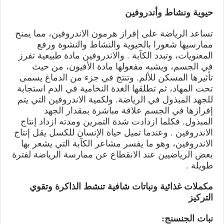
حيوية ونشاط وأندروفين
تساعد الرياضة على إفراز هرمون الاندروفين، مما يمنح
ممارسيها شعورا بالحيوية والنشاط والنشوة ورفع
المعنويات، وتبدد الكآبة . والاندروفين مادة طبيعية تفرز
في الجسم، ويشبه مفعولها مادة الأفيون، من حيث
تأثيرها المسكن للألم. وتنتج في جزء من الدماغ يسمى
تحت المهاد، ثم تطلقها الغدة النخامية في الدم استجابة
للجهد المبذول في الرياضة. ولكمية الاندروفين التي يتم
إفرازها في الجسم علاقة مباشرة بمقدار الجهد
المبذول. فكلما ازدادت شدة التمرين ومدته ازداد إنتاج
الاندروفين . وعندما تميل حياة الإنسان للكسل يقل إنتاج
الاندروفين، وهو ما يفسر مشاعر الكآبة التي يشعر بها
بعض الرياضيين عند الانقطاع عن ممارسة الرياضة لفترة
طويلة .
مكملات غذائية ونباتات شافية تنشط الذاكرة وتقوي
التركيز
نبات الجنسنج: