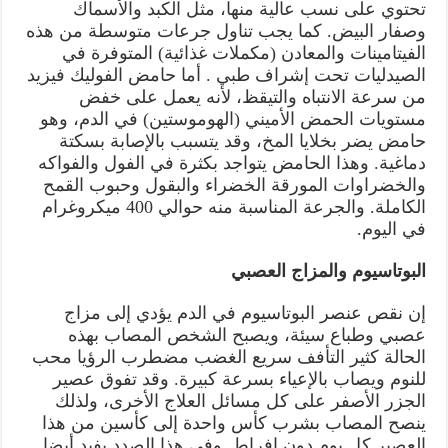
تحتوي على نسب عالية منها، مثل الكبد والأسماك
وصفار البيض. كما يجب تناول جرعات متوسطة من هذه
الفيتامينات والمعادن (مكملات غذائية) المتوفرة في
الصيدليات تحت إشراف طبي . أما حامض الفوليك فيزيد
من سرعة الانتباه والتيقظ، لأنه يعمل على خفض
مستويات الحمض الأميني (الهوموستين) في الدم، وهو
حامض يضر بخلايا المخ، وقد يتسبب بالإصابة بسكتة
دماغية. وهذا الحامض يتواجد بكثرة في الفول والفواكه
والخضراوات المورقة الخضراء والبقول وحبوب القمح
الكاملة. والجرعة المناسبة منه حوالي 400 ميكروغرام
في اليوم.
البوتاسيوم والمزاج العصبي
إن نقص عنصر البوتاسيوم في الدم يؤدي إلى مزاج
عصبي وطباع سيئة، ويصبح الشخص المصاب بهذه
الحالة كثير التأفف سريع الغضب مضطرب الرؤيا محب
للنوم ويصاب بالإعياء بسرعة كبيرة. وقد تفوق عصير
الجزر الأصفر على كل مسائل العلاج الأخرى، ولذلك
ينصح المصاب بشرب كأس واحدة إلى كأسين من هذا
العصير كل يوم دون إفراط. وفي هذا الصدد يفيد أيضا