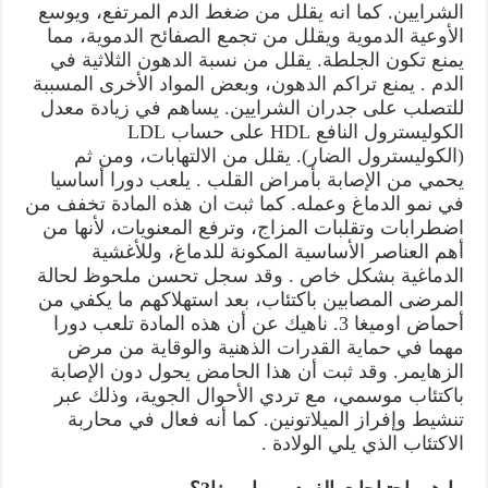
الشرايين. كما انه يقلل من ضغط الدم المرتفع، ويوسع
الأوعية الدموية ويقلل من تجمع الصفائح الدموية، مما
يمنع تكون الجلطة. يقلل من نسبة الدهون الثلاثية في
الدم . يمنع تراكم الدهون، وبعض المواد الأخرى المسببة
للتصلب على جدران الشرايين. يساهم في زيادة معدل
الكوليسترول النافع HDL على حساب LDL
(الكوليسترول الضار). يقلل من الالتهابات، ومن ثم
يحمي من الإصابة بأمراض القلب . يلعب دورا أساسيا
في نمو الدماغ وعمله. كما ثبت ان هذه المادة تخفف من
اضطرابات وتقلبات المزاج، وترفع المعنويات، لأنها من
أهم العناصر الأساسية المكونة للدماغ، وللأغشية
الدماغية بشكل خاص . وقد سجل تحسن ملحوظ لحالة
المرضى المصابين باكتئاب، بعد استهلاكهم ما يكفي من
أحماض اوميغا 3. ناهيك عن أن هذه المادة تلعب دورا
مهما في حماية القدرات الذهنية والوقاية من مرض
الزهايمر. وقد ثبت أن هذا الحامض يحول دون الإصابة
باكتئاب موسمي، مع تردي الأحوال الجوية، وذلك عبر
تنشيط وإفراز الميلاتونين. كما أنه فعال في محاربة
الاكتئاب الذي يلي الولادة .