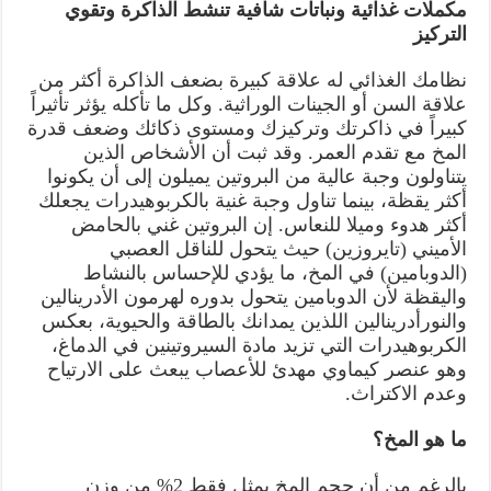
مكملات غذائية ونباتات شافية تنشط الذاكرة وتقوي
التركيز
نظامك الغذائي له علاقة كبيرة بضعف الذاكرة أكثر من
علاقة السن أو الجينات الوراثية. وكل ما تأكله يؤثر تأثيراً
كبيراً في ذاكرتك وتركيزك ومستوى ذكائك وضعف قدرة
المخ مع تقدم العمر. وقد ثبت أن الأشخاص الذين
يتناولون وجبة عالية من البروتين يميلون إلى أن يكونوا
أكثر يقظة، بينما تناول وجبة غنية بالكربوهيدرات يجعلك
أكثر هدوء وميلا للنعاس. إن البروتين غني بالحامض
الأميني (تايروزين) حيث يتحول للناقل العصبي
(الدوبامين) في المخ، ما يؤدي للإحساس بالنشاط
واليقظة لأن الدوبامين يتحول بدوره لهرمون الأدرينالين
والنورأدرينالين اللذين يمدانك بالطاقة والحيوية، بعكس
الكربوهيدرات التي تزيد مادة السيروتينين في الدماغ،
وهو عنصر كيماوي مهدئ للأعصاب يبعث على الارتياح
وعدم الاكتراث.
ما هو المخ؟
بالرغم من أن حجم المخ يمثل فقط 2% من وزن