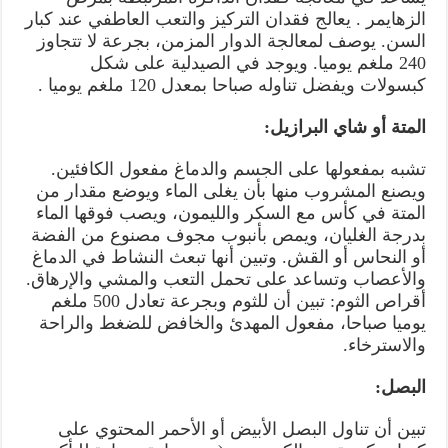
الزهايمر . يعالج فقدان التركيز والتعب العاطفي عند كبار
السن. يوصف لمعالجة الدوار المزمن، بجرعة لا تتجاوز
240 ملغم يوميا. ويوجد في الصيدلية على شكل
كبسولات ويفضل تناوله صباحا بمعدل 120 ملغم يوميا .
المتة أو شاي البرازيل:
تشبه بمفعولها على الجسم والدماغ مفعول الكافئين.
ويصنع المشروب منها بأن يغلى الماء ويوضع مقدار من
المتة في كأس مع السكر والليمون، ويصب فوقها الماء
بدرجة الغليان، ويمص بأنبوب مجوف مصنوع من الفضة
أو النحاس أو القش. وتبين أنها تبعث النشاط في الدماغ
والأعصاب وتساعد على تحمل التعب والمشي والإرهاق.
أقراص الثوم: تبين أن للثوم وبجرعة تعادل 500 ملغم
يوميا صباحا، مفعول المهدئ والخافض للضغط والراحة
والاسترخاء.
البصل:
تبين أن تناول البصل الأبيض أو الأحمر المحتوي على