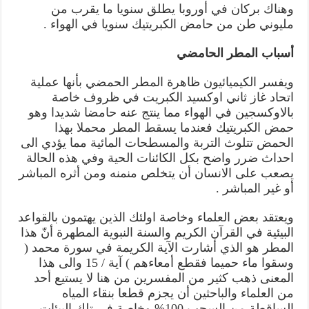
وهناك بركان في أوروبا يطلق سنويا ما يقرب من
مليوني طن من حامض الكبريتيك سنويا في الهواء .
أسباب المطر الحامضي
ويفسر الكيميائيون ظاهرة المطر الحمضي بأنها عملية
اتحاد غاز ثاني اوكسيد الكبريت في ظروف خاصة
بالاوكسجين في الهواء مما ينتج عنه حامضا شديدا وهو
حمض الكبريتيك فعندما يسقط المطر محملا بهذا
الحمض تتلوث التربة والمسطحات المائية مما يؤدي الى
احداث ضرر واضح بكل الكائنات الحية وفي هذه الحالة
يصعب على الانسان أن يتخلص منمنه ومن أثره المباشر
أو غير المباشر .
ويعتقد بعض العلماء وخاصة اولئك الذين يهتمون بالقواعد
البيئية في القرآن الكريم والسنة النبوية المطهرة أنّ هذا
المطر هو الذي أشارت الآية الكريمة في سورة محمد (
وسقوا ماء حميما فقطع أمعاءهم ) آية / 15 والى هذا
المعنى ذهب كثير من المفسرين من هنا لا يستيع أحد
من العلماء والباحثين أن يجزم قطعا بنقاء المياه
الساقطة من السحب 100% وخاصة في تلك البيئات