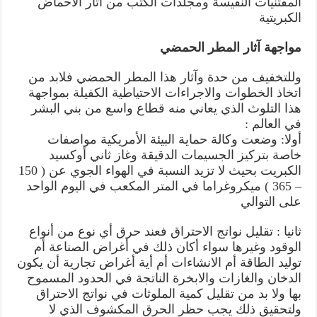
المقتنيات النفيسة ومجلدات الكتب من آثار الأحماض
الكبريتية
مواجهة آثار المطر الحمضي
وللتخفيف من حدة وآثار هذا المطر الحمضي فلابد من
اتخاذ الخطوات والاجراءات الاحتياطية الكفيلة بمواجهة
هذا التلوث الذي يعاني منه قطاع واسع من بني البشر
في العالم :
أولا: وضعت وكالة حماية البيئة الأمريكية مواصفات
خاصة بتركيز الجسيمات الدقيقة وغاز ثاني أوكسيد
الكبريت بحيث لا تزيد النسبة في الهواء الجوي عن ( 150
– 365 ) ميكروغراما في المتر المكعب في اليوم الواحد
على التوالي
ثانيا : تقليل نواتج الاحتراق فعند حرق أي نوع من أنواع
الوقود وغيرها سواء أكان ذلك في أغراض الصناعة أم
توليد الطاقة أم الانشاءات أم أية أغراض تجارية أن يكون
الدخان والغازات والابخرة الناتجة في الحدود المسموح
بها ولا بد من تقليل كمية الملوثات في نواتج الاحتراق
ولتحقيق ذلك يجب حظر الحرق المكشوف الذي لا