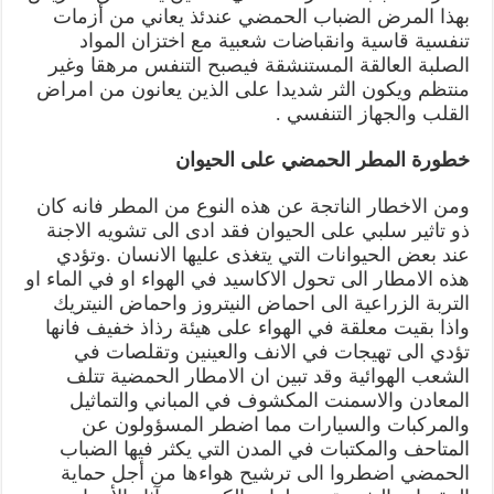
بهذا المرض الضباب الحمضي عندئذ يعاني من أزمات
تنفسية قاسية وانقباضات شعبية مع اختزان المواد
الصلبة العالقة المستنشقة فيصبح التنفس مرهقا وغير
منتظم ويكون الثر شديدا على الذين يعانون من امراض
القلب والجهاز التنفسي .
خطورة المطر الحمضي على الحيوان
ومن الاخطار الناتجة عن هذه النوع من المطر فانه كان
ذو تاثير سلبي على الحيوان فقد ادى الى تشويه الاجنة
عند بعض الحيوانات التي يتغذى عليها الانسان .وتؤدي
هذه الامطار الى تحول الاكاسيد في الهواء او في الماء او
التربة الزراعية الى احماض النيتروز واحماض النيتريك
واذا بقيت معلقة في الهواء على هيئة رذاذ خفيف فانها
تؤدي الى تهيجات في الانف والعينين وتقلصات في
الشعب الهوائية وقد تبين ان الامطار الحمضية تتلف
المعادن والاسمنت المكشوف في المباني والتماثيل
والمركبات والسيارات مما اضطر المسؤولون عن
المتاحف والمكتبات في المدن التي يكثر فيها الضباب
الحمضي اضطروا الى ترشيح هواءها من أجل حماية