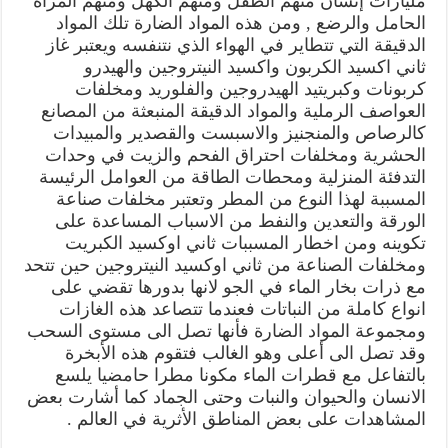
مليارات إنسان منهم الطفل ومنهم الكهل ومنهم المرأة
الحامل والرضع , ومن هذه المواد الضارة تلك المواد
الدقيقة التي تتطاير في الهواء الذي نتنفسه ويعتبر غاز
ثاني اكسيد الكربون واكسيد النيتروجين والهيدرو
كربونات وكبريتيد الهيدروجين والفلوريد ومخلفات
العواصف الرملية والمواد الدقيقة المنبعثة من المصانع
كالرصاص والمنجنيز والاسبست والقصدير والمبيدات
الحشرية ومخلفات احتراق الفحم والزيت في وحدات
التدفئة المنزلية ومحطات الطاقة من العوامل الرئيسة
المسببة لهذا النوع من المطر وتعتبر مخلفات صناعة
الورقة والتعدين والنفط من الاسباب المساعدة على
تكوينه ومن اخطار المسببات ثاني اوكسيد الكبريت
ومخلفات الصناعة من ثاني اوكسيد النيتروجين حين تتحد
مع ذرات بخار الماء في الجو لانها بدورها تقضي على
انواع كاملة من النباتات فعندما تتصاعد هذه الغازات
ومجموعة المواد الضارة فأنها تصل الى مستوى السحب
وقد تصل الى أعلى وهو الغالب فتقوم هذه الأبخرة
بالتفاعل مع قطرات الماء مكونا مطرا حامضيا يلسع
الانسان والحيوان والنبات وحتى الجماد كما أشارت بعض
المشاهدات على بعض المناطق الأثرية في العالم .