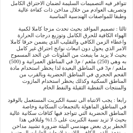
تتوافر فيه التصميمات السليمة لضمان الاحتراق الكامل
وتصريف العوادم من خلال مداخن ذات كفاءة عالية
وطبقا للمواصفات الهندسية المناسبة
ثالثا : تصميم المواقد بحيث تحدث مزجا كاملا لكمية
الهواء الكافية للحرق الكامل وتوزيع درجات الحرارة
واعطاء الزمن الكافي والتقليب الذي يضمن حرقا كاملا
الامر الذي يحول دون انبعاث نواتج احتراق غير كامل
بحيث لا يزيد ما ينبعث من الملوثات عن الحد المسموح
به وهي (250) ملغم / م3 في المناطق العمرانية و (500)
ملغم / م3 في المناطق البعيدة لذا يحظر استخدام مادة
الفحم الحجري في المناطق الحضرية وبالقرب من
المناطق السكنية وكذلك يحظر استخدام المازوت
والمنتجات النفطية الثقيلة والنفط الخام
رابعا : يجب الانتباه الى نسبة الكبريت المستعمل بالوقود
في المناطق الماهولة بالتجمعات السكانية وخاصة
المناطق الحضرية التي تتواجد فيها كثافات سكانية عالية
بحيث لا تزيد نسبة الكبريت على 1.5% ولتلافي هذا
الخطر يرى بعض مهندسي البيئة ضرورة تشييد مداخن
مرتفعة بالقدر الكافي اللازمة لانبعاث الغازات المحتوية