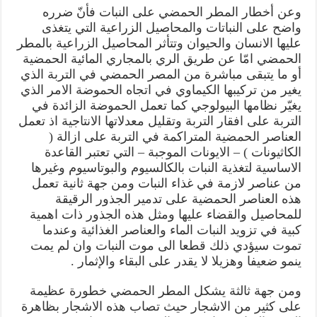
وعن أخطار المطر الحمضي على النبات فأنّ ضرره
واضح على النباتات والمحاصيل الزراعية التي يتغذى
عليها الانسان والحيوان وتتأثر المحاصيل الزراعية بالمطر
الحمضي امّا عن طريق الري بالمجاري المائية الحمضية
أو ما يتبقى مباشرة من المصر الحمضي في التربة الذي
يغير من تركيبها الكيماوي في اتجاه الحموضة الامر الذي
يغيّر نظامها البيولوجي كما تعمل الحموضة الزائدة في
التربة على افقار التربة وتقليل معدلاتها الانتاجية اذ تعمل
العناصر الحمضية المتراكمة في التربة على ازالة (
الكاثيونات ) – الايونات الموجبة – التي تعتبر القاعدة
الاساسية لتغذية النبات بالكالسيوم والبوتاسيوم وغيرها
من عناصر لازمة في غذاء النبات ومن جهة ثانية تعمل
هذه العناصر الحمضية على تدمير الجذور الرقيقة
للمحاصيل والقضاء عليها ومثل هذه الجذور ذات اهمية
كبية في تزويد النبات الماء والعناصر الغذائية وعندما
تموت سيؤدي ذلك قطعا الى موت النبات وان لم يمت
ينمو ضعيفا وهزيلا لا يقدر على البقاء والإثمار .
ومن جهة ثالثة يشكل المطر الحمضي خطورة عظيمة
على كثير من الاشجار حيث تصاب هذه الاشجار بظاهرة