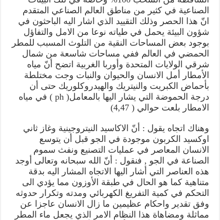
الصناعية في كثير من مناطق العالم الصناعي المتقدم
انّ هذا الحصر وذلك التقييد الذي اشار اليه الباحثون في
شؤون البيئة يحمل في طياته نوعا من الامل والتفاؤل
بوجود بعض المساحات النقية من التلوث المسبب للمطر
الحمضي في العالم ففي مساحات شاسعة من شمال
شرقي الولايات المتحدة وأوربا الغربية اتضح أنّ مياه
الأمطار أمل الانسان والحيوان والنبات وجت مختلطة
بأحماض الكبريت والنيتريك والهيدروكلوريك حتى أن
درجة الحموضة التي يشار اليها بالمعامل( ph ) في مياه
الامطار بلعت حوالي ( 4,47)
وهناك اتجاه يقول : أنّ الاكاسيد النيتروجينية وغاز ثاني
اوكسيد الكربون موجودة في الجو قبل أن يتوسع
الانسان المعاصر في عمليات التصنيع ونفث سموم
الصناعة في الجو , فنقول : أنّ الله سبحانه وتعالى أوجد
هذه العناصر التي أشار اليها الاتجاه المشار اليه بدقة
متناهية كما هو الحال في طبقة الأوزون مما يؤدي الى
التحكم في كمية التفريغ الكهربائي ومدته وتكرار حدوثه
وفق تقدير واحكام عظيمين ما زال الانسان عاجزا عن
مماثلة ومضاهاة هذا النظام الامر الذي يجعل ماء المطر