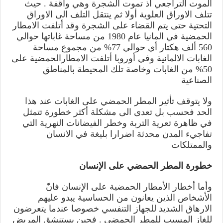
الموت التراجعي اذ تموت الشجرة وهي واقفة . حيث
تتلف الاوراق العلوية أولا ثم ينتقل التلف الى الاوراق
التحتية حتى يتم القضاء على الشجرة وقد أتلفت الامطار
الحمضية في المانيا عام 1980 من مساحة غاباتها حوالي
560 ألف هكتار أي حوالي 77% من مجموع مساحة
الغابات الالمانية وفي أوروبا أتلفت الامطارالحمضية على
50% من الغابات وخاصة تلك المحيطة بالمناطق
الصناعية
ولا يتوقف تأثير المطر الحمضي على الغابات عند هذا
الحد فحسب بل تعدى الى مشكلة أكثر خطورة تتمثل
في ظاهرة تعرية التربة وخطر الفيضانات النهرية التي
تفاجيء المدن محدثة اضرارا بليغة في الانسان
والممتلكات
خطورة المطر الحمضي على الإنسان
وأما أخطار الأمطار الحمضية على الإنسان فانّ
الأشخاص الذين يعانون من الحساسية يبدو عليهم
الارهاق الشديد للجهاز التنفسي خصوصا عندما يتعرضون
للغاز المسبب للمطر الحمضي . فحين يستنشق المريض