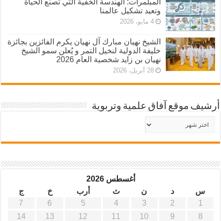
المبلمرات: الهندسة الخفية التي تصنع الحياة
وتعيد تشكيل عالمنا
4 مايو، 2026
الشيخ نهيان مبارك آل نهيان يكرم الفائزين بجائزة
خليفة الدولية لنخيل التمر و يُعلن سمو الشيخ
نهيان بن زايد شخصية العام 2026
28 أبريل، 2026
أرشيف موقع آفاق علمية وتربوية
أرشيف
موقع
آفاق
علمية
وتربوية
أغسطس 2026
س
د
ن
ث
أرب
خ
ج
7
6
5
4
3
2
1
14
13
12
11
10
9
8