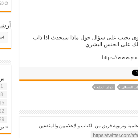
28 أبريل، 26
أرشي
أرش
توى يجيب على سؤال حول ماذا سيحدث اذا ذاب
موقع
ذلك على الجنس البشري
آفاق
علمي
https://www.y
وتربو
س
1
ب الشمالي
ذوبان الجليد
8
15
22
29
ية وتربوية فريق من الكتاب والإعلاميين والمثقفين
« يون