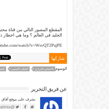
المقطع المصور التالي من قناة مح
الجليد في العالم ؟ وما هي اخطار 
outube.com/watch?v=WsvQT2PajPE
شاركها
الوسوم
الاحتباس الحراري
القطب الجنوبي
القط
عن فريق التحرير
يشرف على موقع آفاق علم
@https://twitter.com/afaqilmia