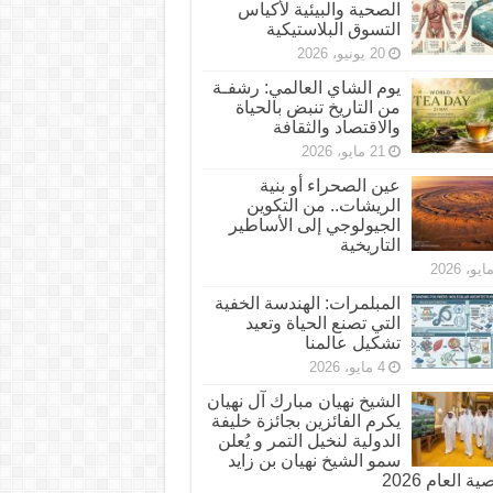
الصحية والبيئية لأكياس
التسوق البلاستيكية
20 يونيو، 2026
يوم الشاي العالمي: رشفـة
من التاريخ تنبض بالحياة
والاقتصاد والثقافة
21 مايو، 2026
عين الصحراء أو بنية
الريشات.. من التكوين
الجيولوجي إلى الأساطير
التاريخية
المبلمرات: الهندسة الخفية
التي تصنع الحياة وتعيد
تشكيل عالمنا
4 مايو، 2026
الشيخ نهيان مبارك آل نهيان
يكرم الفائزين بجائزة خليفة
الدولية لنخيل التمر و يُعلن
سمو الشيخ نهيان بن زايد
 العام 2026