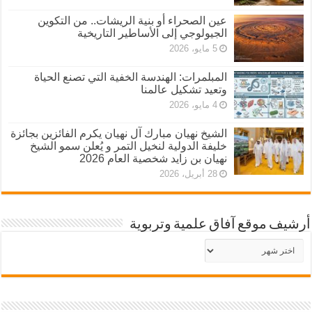
عين الصحراء أو بنية الريشات.. من التكوين
الجيولوجي إلى الأساطير التاريخية
5 مايو، 2026
المبلمرات: الهندسة الخفية التي تصنع الحياة
وتعيد تشكيل عالمنا
4 مايو، 2026
الشيخ نهيان مبارك آل نهيان يكرم الفائزين بجائزة
خليفة الدولية لنخيل التمر و يُعلن سمو الشيخ
نهيان بن زايد شخصية العام 2026
28 أبريل، 2026
أرشيف موقع آفاق علمية وتربوية
أرشيف
موقع
آفاق
علمية
وتربوية