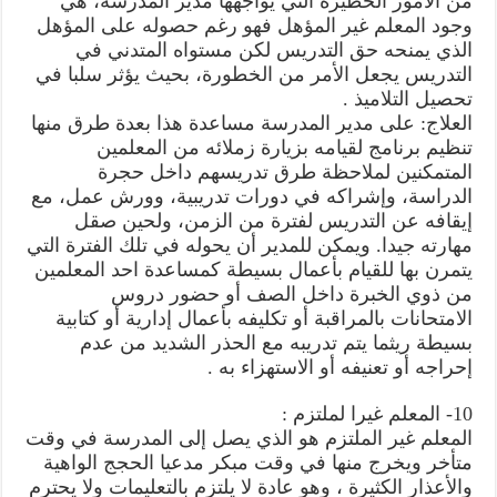
من الأمور الخطيرة التي يواجهها مدير المدرسة، هي
وجود المعلم غير المؤهل فهو رغم حصوله على المؤهل
الذي يمنحه حق التدريس لكن مستواه المتدني في
التدريس يجعل الأمر من الخطورة، بحيث يؤثر سلبا في
تحصيل التلاميذ .
العلاج: على مدير المدرسة مساعدة هذا بعدة طرق منها
تنظيم برنامج لقيامه بزيارة زملائه من المعلمين
المتمكنين لملاحظة طرق تدريسهم داخل حجرة
الدراسة، وإشراكه في دورات تدريبية، وورش عمل، مع
إيقافه عن التدريس لفترة من الزمن، ولحين صقل
مهارته جيدا. ويمكن للمدير أن يحوله في تلك الفترة التي
يتمرن بها للقيام بأعمال بسيطة كمساعدة احد المعلمين
من ذوي الخبرة داخل الصف أو حضور دروس
الامتحانات بالمراقبة أو تكليفه بأعمال إدارية أو كتابية
بسيطة ريثما يتم تدريبه مع الحذر الشديد من عدم
إحراجه أو تعنيفه أو الاستهزاء به .
10- المعلم غيرا لملتزم :
المعلم غير الملتزم هو الذي يصل إلى المدرسة في وقت
متأخر ويخرج منها في وقت مبكر مدعيا الحجج الواهية
والأعذار الكثيرة ، وهو عادة لا يلتزم بالتعليمات ولا يحترم