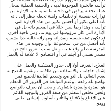
ترأسه فالخبرة الموجودة لديه ، والخلفية العملية بمجال
عمله تجعله يرفض في داخله ما تمليه علية الإدارة من
قرارات ضعيفة أو تعليمات واهنة تجعله ينظر إلى ذاته
بأنه اعلي بكثير أو أحسن بكثير من هذه الإدارة التي
ترأسه ، وهذا ربما ليس خللا في المعلم ذاته بل في
الإدارة التي كان مرؤوسها في يوم ما، ومن ناحية أخرى
قد تكون ثقته بنفسه وبقدراته ومهاراته عالية جدا يشعره
بأنه أفضل من في المجموعة، وان وجوده في هذه
المدرسة ظلم وقع علية، ولعل سبب الغرور ناتج عن
مصدر نفسي أو اجتماعي أو اقتصادي لا علاقة له بالعمل
.
العلاج: التعرف أولا إلى جذور المشكلة والعمل على
إشباع حاجاته ، والاستفادة من طاقاته ، وتقديم النصح له
بعدم التعالي بل التواضع وتقديم الفائدة للجميع فمن
تواضع لله رفعه . وعدم المبالغة في الغرور لان المعلم
هو القدوة والقدوة بالتعاون. و يجب أن يعرف بالتواضع
ولحين تخلص المعلم من صفة الغرور بالتوجيه القائم
على الإقناع والاقتناع والتأثير بأسلوب إنساني لطيف
وودي.