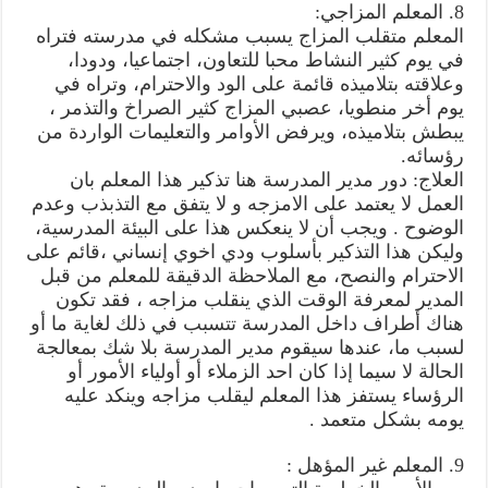
8. المعلم المزاجي:
المعلم متقلب المزاج يسبب مشكله في مدرسته فتراه
في يوم كثير النشاط محبا للتعاون، اجتماعيا، ودودا،
وعلاقته بتلاميذه قائمة على الود والاحترام، وتراه في
يوم أخر منطويا، عصبي المزاج كثير الصراخ والتذمر ،
يبطش بتلاميذه، ويرفض الأوامر والتعليمات الواردة من
رؤسائه.
العلاج: دور مدير المدرسة هنا تذكير هذا المعلم بان
العمل لا يعتمد على الامزجه و لا يتفق مع التذبذب وعدم
الوضوح . ويجب أن لا ينعكس هذا على البيئة المدرسية،
وليكن هذا التذكير بأسلوب ودي اخوي إنساني ،قائم على
الاحترام والنصح، مع الملاحظة الدقيقة للمعلم من قبل
المدير لمعرفة الوقت الذي ينقلب مزاجه ، فقد تكون
هناك أطراف داخل المدرسة تتسبب في ذلك لغاية ما أو
لسبب ما، عندها سيقوم مدير المدرسة بلا شك بمعالجة
الحالة لا سيما إذا كان احد الزملاء أو أولياء الأمور أو
الرؤساء يستفز هذا المعلم ليقلب مزاجه وينكد عليه
يومه بشكل متعمد .
9. المعلم غير المؤهل :