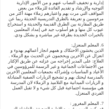
إدارية و تخفيف النصاب عنهم و من الأمور الإدارية
التوجيه والإرشاد و تقديم الفائدة للزملاء من بعض
المواقف التي مرت بهم واعتبارهم زملاء مهنة أكثر من
مرءوسين و تعريفة بالطرق التدريسية الحديثة ربما عن
طريق المقارنة بين الطرق القديمة والحديثة و استخراج
عيوب كل منها و هو أسلوب جيد في إمداد المعلمين
بالخبرات الجديدة بطرقة غير مباشره و بشكل ودي.
6. المعلم المنعزل:
الذين يخشون الاحتكاك و همهم انجاز أعمالهم بهدوء و
انعزال عن الآخرين ويحجمون عن الحديث مع الزملاء .
العلاج: على المدير إخراجه من عزلته عن طريق الإكثار
من الاجتماعات الجماعية و غير الرسمة للمرؤوسين في
الأعياد و المناسبات وإشراكه بجمعيات المعلمين الآخرين
بالمدرسة ليحتك بهم و تشجيع الزيارات الصفية المتبادلة
و الزيارات الميدانية مع التلاميذ و الزملاء لان المدرسة
هي مؤسسة اجتماعية قبل كل شيء و لا تقبل العمل
الفردي المنعزل.
7. المعلم المغرور :
قد يكون السبب غروره الإدارة الضعيفة والفاشلة التي