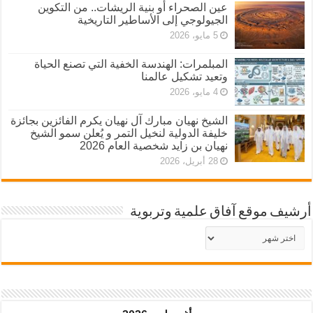
عين الصحراء أو بنية الريشات.. من التكوين
الجيولوجي إلى الأساطير التاريخية
5 مايو، 2026
المبلمرات: الهندسة الخفية التي تصنع الحياة
وتعيد تشكيل عالمنا
4 مايو، 2026
الشيخ نهيان مبارك آل نهيان يكرم الفائزين بجائزة
خليفة الدولية لنخيل التمر و يُعلن سمو الشيخ
نهيان بن زايد شخصية العام 2026
28 أبريل، 2026
أرشيف موقع آفاق علمية وتربوية
أرشيف
موقع
آفاق
علمية
وتربوية