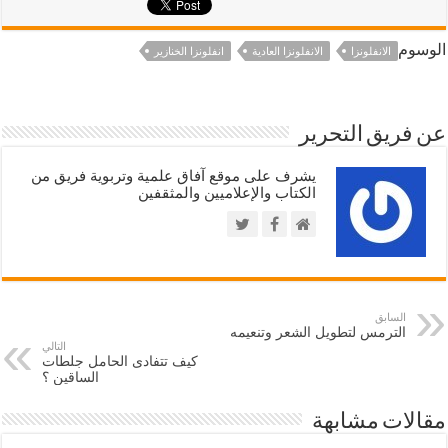
الوسوم
الانفلونزا
الانفلونزا العادية
انفلونزا الخنازير
عن فريق التحرير
يشرف على موقع آفاق علمية وتربوية فريق من
الكتاب والإعلاميين والمثقفين
السابق
الترمس لتطويل الشعر وتنعيمه
التالي
كيف تتفادى الحامل جلطات
الساقين ؟
مقالات مشابهة