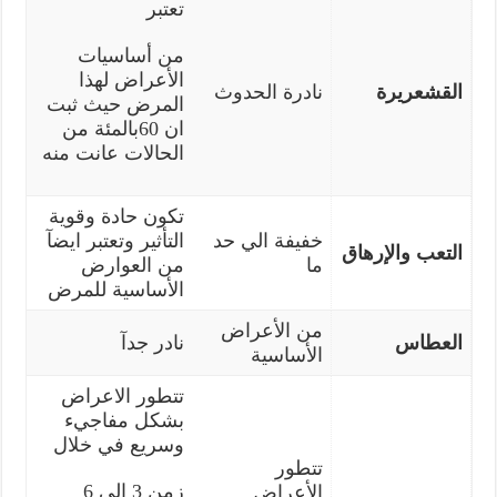
تعتبر
من أساسيات
الأعراض لهذا
القشعريرة
نادرة الحدوث
المرض حيث ثبت
ان 60بالمئة من
الحالات عانت منه
تكون حادة وقوية
خفيفة الي حد
التأثير وتعتبر ايضآ
التعب والإرهاق
ما
من العوارض
الأساسية للمرض
من الأعراض
العطاس
نادر جدآ
الأساسية
تتطور الاعراض
بشكل مفاجيء
وسريع في خلال
تتطور
زمن 3 الي 6
الأعراض