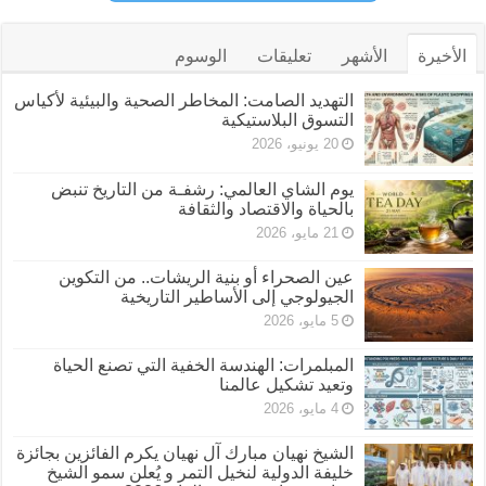
الأخيرة
الأشهر
تعليقات
الوسوم
التهديد الصامت: المخاطر الصحية والبيئية لأكياس
التسوق البلاستيكية
20 يونيو، 2026
يوم الشاي العالمي: رشفـة من التاريخ تنبض
بالحياة والاقتصاد والثقافة
21 مايو، 2026
عين الصحراء أو بنية الريشات.. من التكوين
الجيولوجي إلى الأساطير التاريخية
5 مايو، 2026
المبلمرات: الهندسة الخفية التي تصنع الحياة
وتعيد تشكيل عالمنا
4 مايو، 2026
الشيخ نهيان مبارك آل نهيان يكرم الفائزين بجائزة
خليفة الدولية لنخيل التمر و يُعلن سمو الشيخ