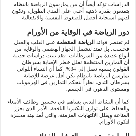
الدراسات تؤكد أيضاً أن من يمارسون الرياضة بانتظام
يتمتعون بقدرة ذهنية أعلى على المدى الطويل، وتكون
لديهم استجابة أفضل للضغوط النفسية والانفعالية.
دور الرياضة في الوقاية من الأورام
لم تقتصر فوائد
الرياضة المنتظمة
على القلب والعقل
فحسب، بل تمتد لتشمل الجهاز الهضمي والوقاية من
أنواع عديدة من السرطانات. فقد بينت دراسات حديثة
أن التمارين المنتظمة تقلل خطر الإصابة بسرطان
القولون بنسبة تصل إلى 34%. كما أن النساء اللواتي
يمارسن الرياضة بانتظام يكن أقل عرضة للإصابة
بسرطان الثدي، نظراً لتحكم التمارين في الهرمونات
ومستوى الدهون في الجسم.
كما أن النشاط البدني يساهم في تحسين وظائف الأمعاء
والحفاظ على توازن البكتيريا النافعة، الأمر الذي يعزز
المناعة ويقلل الالتهابات المزمنة، والتي تُعد بيئة محفزة
لتكون الأورام.