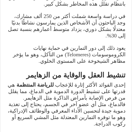
بانتظام تقلل هذه المخاطر بشكل كبير.
في دراسة واسعة شملت أكثر من 250 ألف مشارك،
وجد الباحثون أن الأشخاص الذين يمارسون نشاطًا بدنيًا
معتدلًا بشكل دوري، يزداد متوسط أعمارهم بنسبة تصل
إلى 30%.
يعود ذلك إلى دور التمارين في حماية نهايات
الكروموسومات (Telomeres) من التآكل، وهو ما يؤخر
مظاهر الشيخوخة على المستوى الخلوي.
تنشيط العقل والوقاية من الزهايمر
إحدى الفوائد الأكثر إثارة للإعجاب
للرياضة المنتظمة
هي
قدرتها على تنشيط الدورة الدموية في الدماغ، مما يقلل
من فرص الإصابة بأمراض الذاكرة مثل الزهايمر.
فالدماغ، مثل أي عضو آخر في الجسم، يحتاج إلى تغذية
دموية جيدة لتحسين الأداء المعرفي والوظائف الإدراكية،
وهو ما توفره التمارين المعتدلة مثل المشي السريع أو
ركوب الدراجة.