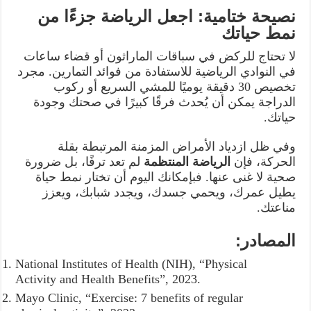
نصيحة ختامية: اجعل الرياضة جزءًا من
نمط حياتك
لا تحتاج للركض في سباقات الماراثون أو قضاء ساعات
في النوادي الرياضية للاستفادة من فوائد التمارين. مجرد
تخصيص 30 دقيقة يوميًا للمشي السريع أو ركوب
الدراجة يمكن أن يُحدث فرقًا كبيرًا في صحتك وجودة
حياتك.
وفي ظل ازدياد الأمراض المزمنة المرتبطة بقلة
الحركة، فإن
الرياضة المنتظمة
لم تعد ترفًا، بل ضرورة
صحية لا غنى عنها. فبإمكانك اليوم أن تختار نمط حياة
يطيل عمرك، ويحمي جسدك، ويجدد شبابك، ويعزز
مناعتك.
المصادر
:
National Institutes of Health (NIH), “Physical
Activity and Health Benefits”, 2023.
Mayo Clinic, “Exercise: 7 benefits of regular