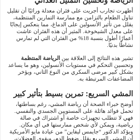
الرياضة وتحسين التمثيل الغذائي
أظهرت تجارب أجريت على فئران معدلة وراثيًا أن تقليل
تناول الطعام بالتزامن مع ممارسة التمارين المنتظمة،
يقلل من تأثير الأنسولين على الدماغ، مما ينعكس إيجابًا
على معدل الشيخوخة. المثير أن هذه الفئران عاشت
أعمارًا أطول بنسبة 18% من الفئران التي لم تمارس
نشاطًا بدنيًا.
تشير هذه النتائج إلى العلاقة بين
الرياضة المنتظمة
وتحسين التحكم في مستويات الأنسولين، وهو ما يساعد
بشكل كبير مرضى السكري من النوع الثاني، ويؤخر
المضاعفات المرتبطة به.
المشي السريع: تمرين بسيط بتأثير كبير
أوضح خبراء الصحة أن رياضة المشي، رغم بساطتها،
تحمل فوائد هائلة على المستويين الجسدي والنفسي.
فهي لا تتطلب تجهيزات خاصة أو اشتراك في صالة
رياضية، ويمكن لأي شخص ممارستها في أي مكان.
ويؤكد الدكتور “جايمس ليفاين” من عيادة مايو الأمريكية
أن المشي السريع يقلل ضغط الدم، ويقوي العضلات،