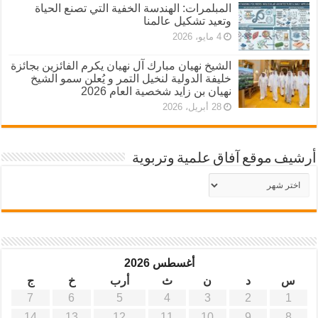
المبلمرات: الهندسة الخفية التي تصنع الحياة
وتعيد تشكيل عالمنا
4 مايو، 2026
الشيخ نهيان مبارك آل نهيان يكرم الفائزين بجائزة
خليفة الدولية لنخيل التمر و يُعلن سمو الشيخ
نهيان بن زايد شخصية العام 2026
28 أبريل، 2026
أرشيف موقع آفاق علمية وتربوية
أرشيف
موقع
آفاق
علمية
وتربوية
أغسطس 2026
س
د
ن
ث
أرب
خ
ج
7
6
5
4
3
2
1
14
13
12
11
10
9
8