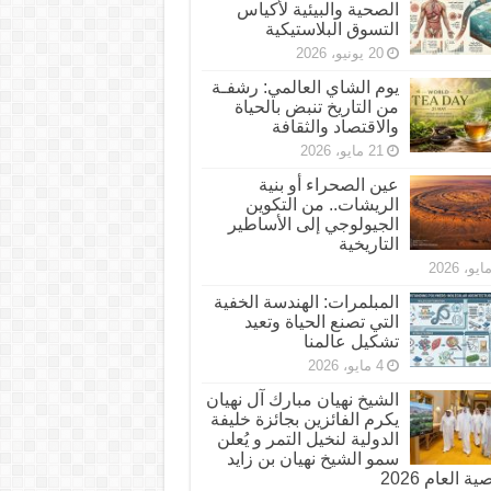
الصحية والبيئية لأكياس
التسوق البلاستيكية
20 يونيو، 2026
يوم الشاي العالمي: رشفـة
من التاريخ تنبض بالحياة
والاقتصاد والثقافة
21 مايو، 2026
عين الصحراء أو بنية
الريشات.. من التكوين
الجيولوجي إلى الأساطير
التاريخية
المبلمرات: الهندسة الخفية
التي تصنع الحياة وتعيد
تشكيل عالمنا
4 مايو، 2026
الشيخ نهيان مبارك آل نهيان
يكرم الفائزين بجائزة خليفة
الدولية لنخيل التمر و يُعلن
سمو الشيخ نهيان بن زايد
 العام 2026