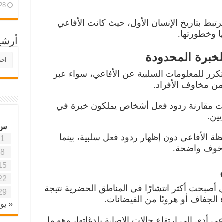
28 أبريل، 26
رتبط بتاريخ الإنسان الأول، حيث كانت الأفاعي
ا وخطورتها.
أرشي
الخبرة المحدودة
أرش
موقع
كرر للمعلومات السلبية عن الأفاعي، سواء عبر
آفاق
علمي
من مخاوف الأفراد.
وتربو
مت مقارنة ردود فعل أشخاص يملكون خبرة في
ين.
س
ظة الأفاعي دون إظهار ردود فعل سلبية، بينما
1
 خوف واضحة.
8
15
22
ي أصبحت أكثر انتشارًا في المناطق الحضرية نتيجة
29
ء الجفاف أو هروبًا من الفيضانات.
« يون
عي أدى إلى ارتفاع حالات الإصابة بلدغاتها، وهو ما