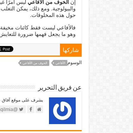
إن
الخوف من الأفاعي
ليس أمرًا غي
والبيولوجية. ومع ذلك، يمكن التغلب
حول هذه المخلوقات.
فالأفاعي ليست فقط كائنات مخيفة، 
وهو ما يجعل فهمها ضرورة للتعايش 
شاركها
الوسوم
الأفاعي
الخوف من الأفاعي
عن فريق التحرير
يشرف على موقع آفاق علم
@https://twitter.com/afaqilmia