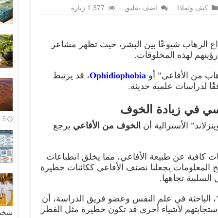
كيف ولماذا
اضف تعليق
1,377 زيارة
واع الرهاب شيوعًا بين البشر، حيث تظهر مشاعر
ؤيتهم لهذه المخلوقات.
هاب من الأفاعي” أو
Ophidiophobia
، قد يرتبط
قًا لدراسات علمية حديثة.
يسي في زيادة الخوف
5 مايو، 2026
نزلاند” الأسترالية أن
الخوف من الأفاعي
يرجع
ات كافية عن طبيعة الأفاعي، مما يخلق انطباعات
ح المعلومات يجعلنا نصنف الأفاعي ككائنات خطيرة
السلبية تجاهها.
 الباحثة في علم النفس وعضو فريق الدراسة، أن
ستجابتهم لأشياء أخرى قد تكون خطيرة مثل الفطر
شخصية