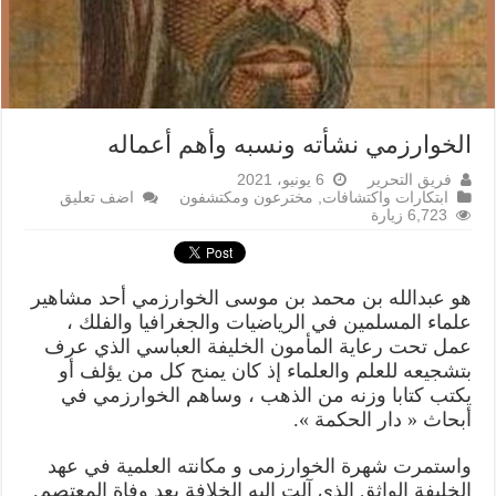
الخوارزمي نشأته ونسبه وأهم أعماله
فريق التحرير
6 يونيو، 2021
ابتكارات واكتشافات
,
مخترعون ومكتشفون
اضف تعليق
6,723 زيارة
هو عبدالله بن محمد بن موسی الخوارزمي أحد مشاهير
علماء المسلمين في الرياضيات والجغرافيا والفلك ،
عمل تحت رعاية المأمون الخليفة العباسي الذي عرف
بتشجيعه للعلم والعلماء إذ كان يمنح كل من يؤلف أو
يكتب كتابا وزنه من الذهب ، وساهم الخوارزمي في
أبحاث « دار الحكمة ».
واستمرت شهرة الخوارزمی و مكانته العلمية في عهد
الخليفة الواثق الذي آلت إليه الخلافة بعد وفاة المعتصم.