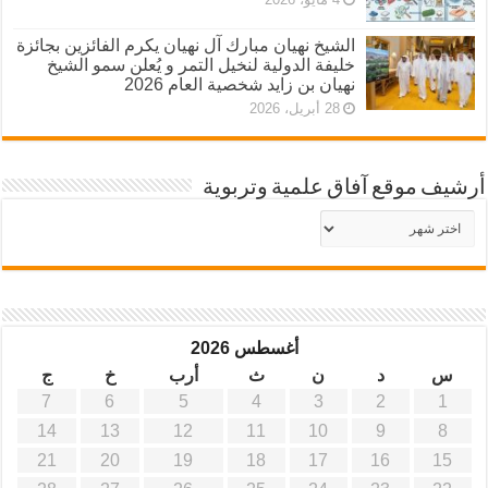
الشيخ نهيان مبارك آل نهيان يكرم الفائزين بجائزة
خليفة الدولية لنخيل التمر و يُعلن سمو الشيخ
نهيان بن زايد شخصية العام 2026
28 أبريل، 2026
أرشيف موقع آفاق علمية وتربوية
أرشيف
موقع
آفاق
علمية
وتربوية
أغسطس 2026
س
د
ن
ث
أرب
خ
ج
7
6
5
4
3
2
1
14
13
12
11
10
9
8
21
20
19
18
17
16
15