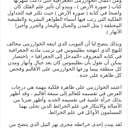
ومن أعمال الخوارزمی الجغرافية التي ذاعت شهرتها
كتاب ( صورة الأرض ) ، ويبدو أن تأثير علم الفلك كان
واضحا في كتابة ( صورة الأرض ) حيث تكثر فيه الجداول
الفلكية التي رتب فيها أسماء الظواهر البشرية والطبيعية
المختلفة ( مثل المدن والجبال والبحار والجزر وأخيرا
الأنهار ).
وبذلك يتضح لنا أن التبويب الذي اتبعه الخوارزمی مخالف
للنهج الذي انتهجه بطلیموس في ترتيب مادته الجغرافية
في كتابه المعروف «المدخل إلى الجغرافيا ». باختصار
يمكن أن نقول بأن بطلیموس كان يعد جبال وأنهار ومدن
كل منطقة بينما وزعها الخوارزمي على الأقاليم وفحص
كل ظاهرة على حدة .
اعتمد الخوارزمي على ظاهرة فلكية مهمة هي درجات
العرض في تقسيمه للعالم إلى سبعة أقاليم ، وقد أظهر
بذلك جرأة علمية في تقسيمه الجديد وأظهر ضربا من
الأصالة والابتكار في علم الخرائط الذين تحلى بهما
المسلمون الأوائل في علم الخرائط.
لقد بينت إحدى خرائطه مجرى نهر النيل الذي يتضح من