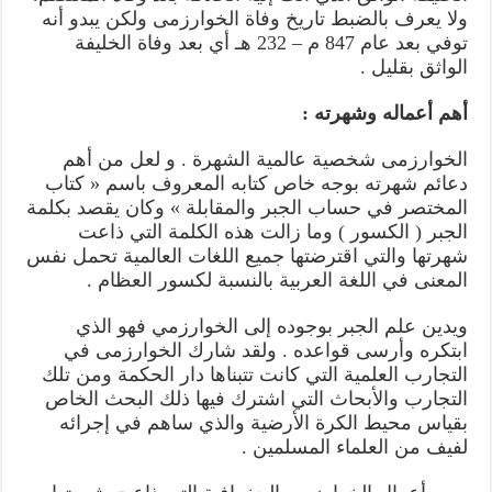
ولا يعرف بالضبط تاریخ وفاة الخوارزمی ولكن يبدو أنه
توفي بعد عام 847 م – 232 هـ أي بعد وفاة الخليفة
الواثق بقليل .
أهم أعماله وشهرته :
الخوارزمی شخصية عالمية الشهرة . و لعل من أهم
دعائم شهرته بوجه خاص كتابه المعروف باسم « كتاب
المختصر في حساب الجبر والمقابلة » وكان يقصد بكلمة
الجبر ( الكسور ) وما زالت هذه الكلمة التي ذاعت
شهرتها والتي اقترضتها جميع اللغات العالمية تحمل نفس
المعنى في اللغة العربية بالنسبة لكسور العظام .
ويدين علم الجبر بوجوده إلى الخوارزمي فهو الذي
ابتكره وأرسى قواعده . ولقد شارك الخوارزمی في
التجارب العلمية التي كانت تتبناها دار الحكمة ومن تلك
التجارب والأبحاث التي اشترك فيها ذلك البحث الخاص
بقياس محيط الكرة الأرضية والذي ساهم في إجرائه
لفيف من العلماء المسلمين .