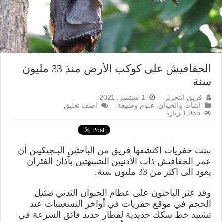
الخفافيش على كوكب الأرض منذ 33 مليون
سنة
فريق التحرير
1 سبتمبر، 2021
النبات والحيوان
,
علوم وطبيعة
اضف تعليق
1,965 زيارة
بينت حفريات اكتشفها فريق من الباحثين البلجيكيين أن
عمر الخفافيش ذات الأدنيين الشبيهتين بآذان الفئران
يعود الى اكثر من 33 مليون سنة.
وقد عثر الباحثون على عظام الحيوان الثديي ضئيل
الحجم في موقع حفريات في أواخر التسعينيات عند
تشييد خط سكك حديدية لقطار جديد فائق السرعة في