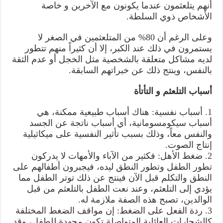
أنهم يتلعثمون عندما يكونون مع الآخرين و خاصة
الأشخاص ذوي السلطة.
وعلى الرغم أن 80% من المتلعثمين في الصغر لا
يستمرون في ذلك عند الكبر، إلا أن كثيراً منهم تتطور
لديه مشاكل متعلقة بالشخصية مثل الخجل أو عدم الثقة
بالنفس، وينتج ذلك عن خبراتهم السابقة.
أسباب التلعثم و التأتأة
1. أسباب نفسية: هناك أسباب طبيعية ممكنة، هي
أسباب سيكومسومانية، أي أسباب ناتجة عن الجسد
والنفس معاً، وذلك بسبب تأثير النفسية على ميكاثيلية
إنتاج الصوت.
2. ضغط الأهل: فكثير من الآباء والأمهات لا يدركون
تطور الطفل وتطور النطق ليده، فيجبرون أطفالهم على
النطق والتكلم قبل الآن فينتج عن ذلك توتر الطفل مما
يؤدي إلى التلعثم، وعند نعت الطفل بالتلعثم من قبل
الوالدين، تصبح هذه الصفة ملازمة له.
3. ردة الفعل على الضغط: إن مواقف الضغط المختلفة
كالشجارات العائلية المتواصلة تكون مجهدة للطفل، وقد