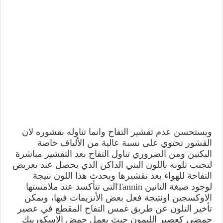
ويستحسن عدم تقشير التفاح وانما تناوله بقشوره لان
القشور تحتوي على نسبة عالية من الألياف خاصة
البكتين ومن الضروري تناول التفاح بعد التقشير مباشرة
لتجنب تلونه باللون البني الداكن الذي يحصل عند تعريض
التفاحة للهواء بعد تقشيرها ويحدث هذا اللون نتيجة
لوجود صيغة التانين Tanninالتى تتأكسد عند ملامستها
الاوكسجين اونتيجة فعل بعض الأنزيمات فيها، ويمكن
تأخير التلون عن طريق غمس التفاح المقطع في عصير
حمضى كعصير الليمون حيث يعمل حمض الاسكوربيك