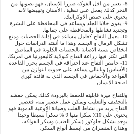
8- يعتبر من اقل الفوكه ضررا للاسنان، فهو يصونها من
النخر كذلك يعمل على تنظيف الأسنان وتبييضها لانه
يحتوي على حمض الاوكزاليك.
9- يقوى خلايا الجلد ويساعد في المحافظة على البشرة
وتجديد نشاطها والمحافظة على جمالها.
10- يعمل التفاح كعامل مساعد في إذابة الحصيات ومنع
تشكل الرمال و الجسم وهذا ما أثبتته الدراسات حول
انخفاض نسبة الاصابة بالحصيات الكلوية في المناطق
التي تكثر فيها زراعة التفاح كـولاية كاليفورنيا في امريكا.
11- حامض التفاح عند احتراقه في الجسم يحرر القاعدة
(الأساس) وبالتالي يساعد على حدوث التوازن بين
القواعد والأحماض في الجسم الذي له فائدة كبرى
لصحة الانسان.
وللتفاح ميزة قابليته للحفظ بالبرودة كذلك يمكن حفظه
بالتجفيف والتعليب ويمكن عمل عصير منه، فعصير
التفاح يزيد من نشاط القلب وصيانة الأوعية الدموية فهو
يحتوي على 10٪ سكرا منها 9 % سكراً بسيطا وحيدا
يوجد بشكل جلوكوز (سكر العنب) وسكر الفواكه،
وهذان العنصران من ابسط أنواع السكر.