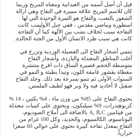
قيل آن أصل أسمه من العبدانية ومعناه المريح وربما
كان للاسم المريح علاقة مميزة في التفاح وهي ازالة
الشعور بالتعب، والتفاح هو الثمرة الوحيدة التي لها
اسطورة وماضي مقدس ، ففي جبل الأوليمب كانت
التفاحة سبب لخلاف نشب بين الآلهة كما أن التفاحة
كانت هي سبب طرد الانسان الأول من الجنة الخالدة.
تنتمي أشجار التفاح الى الفصيلة الوردية وتزرع في
أغلب المناطق المعتدلة والباردة، وأشجار التفاح
متوسطة الحجم قصيرة الساق ذات افرع منتشرة
مغطاة بقشور غامقة اللون، وتبدأ بطيئة و النمو في
السنوات الأولى ثم تنمو بسرعة بعد ذلك. وجلد التفاح
صقيل لا أخاديد فيه ولا وبر فهو لطيف الملمس.
يحتوي التفاح على 85% من وزن ماء ، 4% بكتين ، 14 %
كربوهيدرات، 9% سيليكون، ويحتوي على كميات معتدلة
من فيتامين A, B,C بالاضافة الى أملاح الصوديوم،
البوتاسيوم، الكالسيوم، والحديد، وكل 100 غرام من
التفاح بمعدل تفاحة كبيرة تحتوي على حوالي 60 سعرا
حرارياً.