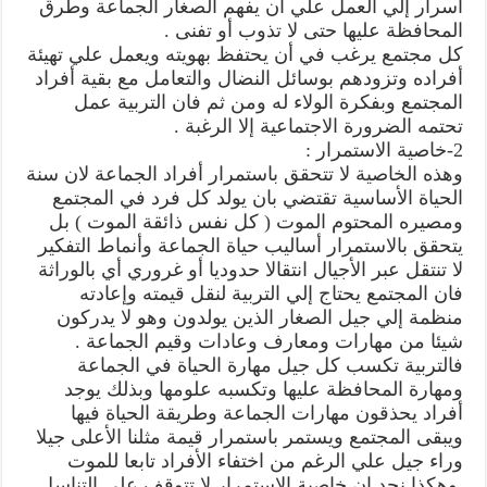
أسرار إلي العمل علي أن يفهم الصغار الجماعة وطرق
المحافظة عليها حتى لا تذوب أو تفنى .
كل مجتمع يرغب في أن يحتفظ بهويته ويعمل علي تهيئة
أفراده وتزودهم بوسائل النضال والتعامل مع بقية أفراد
المجتمع وبفكرة الولاء له ومن ثم فان التربية عمل
تحتمه الضرورة الاجتماعية إلا الرغبة .
2-خاصية الاستمرار :
وهذه الخاصية لا تتحقق باستمرار أفراد الجماعة لان سنة
الحياة الأساسية تقتضي بان يولد كل فرد في المجتمع
ومصيره المحتوم الموت ( كل نفس ذائقة الموت ) بل
يتحقق بالاستمرار أساليب حياة الجماعة وأنماط التفكير
لا تنتقل عبر الأجيال انتقالا حدوديا أو غروري أي بالوراثة
فان المجتمع يحتاج إلي التربية لنقل قيمته وإعادته
منظمة إلي جيل الصغار الذين يولدون وهو لا يدركون
شيئا من مهارات ومعارف وعادات وقيم الجماعة .
فالتربية تكسب كل جيل مهارة الحياة في الجماعة
ومهارة المحافظة عليها وتكسبه علومها وبذلك يوجد
أفراد يحذقون مهارات الجماعة وطريقة الحياة فيها
ويبقى المجتمع ويستمر باستمرار قيمة مثلنا الأعلى جيلا
وراء جيل علي الرغم من اختفاء الأفراد تابعا للموت
.وهكذا نجد إن خاصية الاستمرار لا تتوقف علي التناسل