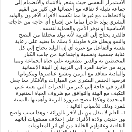
الاستمرار النفسي حيث يشعر بالانتماء والانضمام إلي
جماعة تقبله لا نفاقه مع أعضائها في كثير من القيم
والاتجاهات مع غيرها مما تكسبه الأفراد الآخرون والوليد
البشري يولد عاجزا تماما عن إشباع أي حاجة من حاجاته
الأساسية أو توفر الأمن والحماية لنفسه .
فالفرد يحتاج إلي التربية لأنه يولد مختلفا من النضج
والنمو ويظل فترة طويلة لا يملك ما يعنيه علي رعاية
نفسه والتفاعل مع غيره أي إن الوليد يحتاج إلي كل
عناية جسمية ونفسية واجتماعية من جانب الكبار
المحيطين به والذين يطبعونه علي حياة الجماعة ومما
يزيد من حاجة الفرد إلي التربية إن البيئة الإنسانية
والمادية تتعاقد مع الزمن وتشبع عناصرها ومكوناتها
فرصيد الجنس البشري من المهارات والأفكار مما جعل
الفرد في حاجة إلي كثير من الخبرات التي تعينه علي
التكيف مع البيئة والتوافق مع ظروف الحياة المتغيرة
المتجددة وهكذا تتضح ضرورة التربية وأهميتها بالنسبة
للفرد وذلك للأسباب التالية :
1- العلم لا ينقل من يل لآخر بالوراثة : وهذا سبب واضح
بين حديثي ولادة الأفراد علي اختلاف مستويات آبائهم
الثقافية وعقولهم الخالية من أي اثر للمعلومات
والمعارف وبمعنى آخر فان الثقافة ليست مورثة بيولوجيا