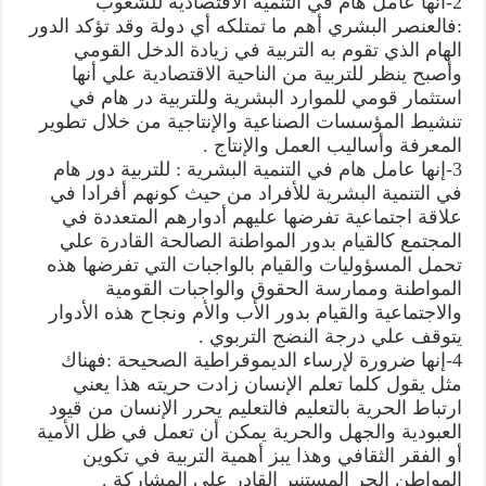
2-أنها عامل هام في التنمية الاقتصادية للشعوب
:فالعنصر البشري أهم ما تمتلكه أي دولة وقد تؤكد الدور
الهام الذي تقوم به التربية في زيادة الدخل القومي
وأصبح ينظر للتربية من الناحية الاقتصادية علي أنها
استثمار قومي للموارد البشرية وللتربية در هام في
تنشيط المؤسسات الصناعية والإنتاجية من خلال تطوير
المعرفة وأساليب العمل والإنتاج .
3-إنها عامل هام في التنمية البشرية : للتربية دور هام
في التنمية البشرية للأفراد من حيث كونهم أفرادا في
علاقة اجتماعية تفرضها عليهم أدوارهم المتعددة في
المجتمع كالقيام بدور المواطنة الصالحة القادرة علي
تحمل المسؤوليات والقيام بالواجبات التي تفرضها هذه
المواطنة وممارسة الحقوق والواجبات القومية
والاجتماعية والقيام بدور الأب والأم ونجاح هذه الأدوار
يتوقف علي درجة النضج التربوي .
4-إنها ضرورة لإرساء الديموقراطية الصحيحة :فهناك
مثل يقول كلما تعلم الإنسان زادت حريته هذا يعني
ارتباط الحرية بالتعليم فالتعليم يحرر الإنسان من قيود
العبودية والجهل والحرية يمكن أن تعمل في ظل الأمية
أو الفقر الثقافي وهذا يبز أهمية التربية في تكوين
المواطن الحر المستنير القادر علي المشاركة .