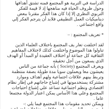
الدراسة في التربية هو المجتمع فمنه تشتق أهدافها
وحول ظروف الحياة فيه مناهجها إذ لا قيمة للفكر
التربوي النظري إلا إذا كان هذا الفكر مقترنا ببعض
ديناميكيات العمل التطبيقي فلابد أن يترجم الفكر إلي
واقع اجتماعي .
* تعريف المجتمع : –
لقد اختلفت تعار يف المجتمع باختلاف العلماء الذين
تناولوا هذا الموضوع واختلفت كذلك لاختلاف المفاهيم
الثقافية كل جماعة أو اختلاف العقيدة أو المبدأ أو الهدف
الذي يسعون من أجل تحقيقه
ويعرف المجتمع (Society ) بأنه جماعة من الناس
يعيشون معا ويعملون سويا مدة طويلة بصفة منتظمة
وتربط بينهم علاقات اجتماعية ولهم أهداف وموارد
مشتركة يستخدمونها في إشباع حاجاتهم في إطار نظام
اقتصادي ونظم اجتماعية تساعد علي إشباع احتياجات
المجتمع وعلي هذا الأساس يمكن اعتبار الدولة مجتمعا
عاما .
ويمكن تحديد مقومات هذا المجتمع فيما يلي :-
1- جمع من الناس تربطهم علاقات وتفاعلات اجتماعية .