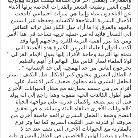
كلون العين وطبيعة الشعر والقدرات الخاصة يرثها الأبناء
عن الآباء دون عناء وإنما هي ميراث اجتماعي كافحت
الأجيال البشرية المتلاحقة لاكتسابه وحفظه عبر السنين
بالجهد والعرق إذا ما أراد جيل الكبار نقل تراثه الثقافي
إلي الصغار فلابد له من عملية تربية تساعد في هذا الأمر
ومن هنا تبرز أهمية التربية للفرد وحاجتهم إليها وقد
أكدت أقوال العلماء المربين الكثيرة هذه الأهمية التي
تتمتع بها التربية وحاجة الأفراد إليها يقول الإمام الغزالي ”
لولا العلماء لصار الناس مثل البهائم أي أنهم بالتعليم
يخرجون الناس من حد الهمجية إلي حد الإنسانية ” .
2-الطفل البشري مخلوق كثير الاتكال قبل التكيف : يمتاز
الطفل البشري بأنه مخلوق ضعيف كثير الاعتماد علي
أفراد من بني جنسه بمقارنته مع صغار الحيوانات الأخرى
فهو أطول الكائنات الحية طفولة وهذا راجع إلي انه يولد
قبل أن يتم نضجه واكتمال قدرته علي مواجهة الحياة
كالحيوانات الأخرى فتتلقاه البيئة وتساعد ه في تحقيق
النضج وضعف الطفل البشري ترافقه خاصية أخرى من
مرونته أو قدرته علي التكيف السريع كما نما وترعرع
بالمقارنة مع الحيوانات الأخرى التي تقف عند حد لا
تتجاوزه ونظرا لهاتين الخاصتين في الطفل البشري فانه