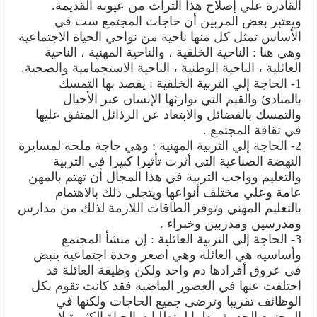
القادرة علي إصلاح هذا التراث من عيوبه القديمة.
ويعتبر بعض المربين أن حاجات المجتمع ست في
الأساس تمثل كل منها ناحية من نواحي الحياة الاجتماعية
وهي هنا : الناحية الخلقية ، والناحية المهنية ، الناحية
العائلية ، الناحية الوطنية ، الناحية الاستجمامية والصحية.
1- الحاجة إلي التربية الخلقية : يقصد بها التمسك
بالمبادئ والقيم التي توارثها الإنسان عبر الأجيال
والتمسك بالفضائل والابتعاد عن الرذائل المتفق عليها
في ثقافة المجتمع .
2- الحاجة إلي التربية المهنية : وهي حاجة ملحة لمسايرة
النهضة الصناعية التي أثرت تأثيرا كبيرا في التربية
والتعليم وواجب التربية في هذا المجال أن تهتم بالمهن
عامة وعلي مختلف أنواعها ويتجلى ذلك بالاهتمام
بالتعليم المهني وتوفر الطاقات اللازمة لذلك من مدارس
ومدرسين ومدربين وخبراء .
3- الحاجة إلي التربية العائلية : إن منشأ المجتمع
وأساسيه هي العائلة وهي اصغر وحدة اجتماعية ينبض
في عروق أفرادها دم واحد ولكن وظيفة العائلة قد
اختلفت عنها في العصور الماضية فقد كانت تقوم بكل
الوظائف تقريبا وترضى جميع الحاجات ولكنها في
المجتمع الحديث نظرا لمتطلبات الحياة الكثيرة لا