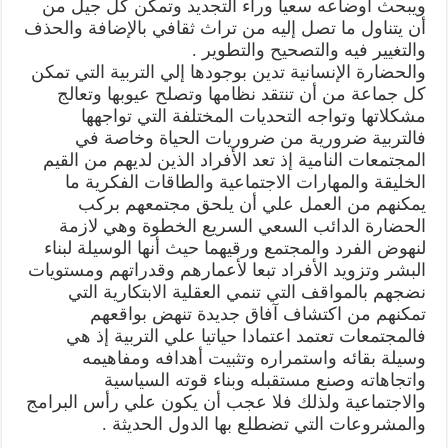
ويبحث أوضاعه سعيا وراء التجديد وتمكن كل جيل من
أن يتناول ما تصل إليه من تراث ثقافي بالإضافة والحذف
والتغيير فيه والتصحيح والتطوير .
والحضارة الإنسانية تدين بوجودها إلي التربية التي تمكن
كل جماعة من أن تنتقد نظامها وتصلح عيوبها وتعالج
مشكلاتها وتواجه التحديات المختلفة التي تواجهها
فالتربية ضرورية من ضروريات الحياة وخاصة في
المجتمعات النامية إذ تعد الأفراد الذين لديهم من القيم
الخليقة والمهارات الاجتماعية والطاقات الفكرية ما
يمكنهم من العمل علي أن يلحق مجتمعهم بركب
الحضارة الدائب السعي السريع الخطوة وهي لازمة
لنهوض الفرد والمجتمع ورقيهما حيث أنها الوسيلة لبناء
البشر وتزويد الأفراد تبعا لأعمارهم وقدراتهم ومستويات
نضجهم بالمواقف التي تنمي العقلية الابتكارية التي
تمكنهم من اكتشاف آفاق جديدة تنهض بواقعهم
فالمجتمعات تعتمد اعتمادا حياتيا علي التربية إذ هي
وسيلة بقائه واستمراره وتثبيت أهدافه ومفاهيمه
واتجاهاته وصنع مستقبله وبناء قوته السياسية
والاجتماعية ولذلك فلا عجب أن يكون علي رأس البرامج
والمشروعات التي تضطلع بها الدول الحديثة .