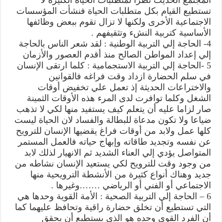
تستطيع القيام بكل متطلبات الحياة فنشأت المؤسسات
الاجتماعية الأخرى ولكنها لا تزال تقوم ببعض وظائفها
الأساسية كتربية النشء وتثقيفهم .
4- الحاجة إلي التربية الوطنية : لقد شعر الناس بالحاجة
إلي إعداد المواطن الصالح منذ أقدم العصور والأزمان
5 -الحاجة إلي التربية الاستجمامية : كلما ارتقى الإنسان
في سلم الحضارة ازداد وقت فراغه فالقوانين
والاختراعات الحديثة إذ تعمل علي تخفيض أوقات
الشغل وكلما توافرت لدى المرء هذه الأوقات الثمينة
صار لزاما عليه أن يتعلم كيف يستفيد منها لكي لا تذهب
ضياعا ولا تكون مدعاة للبطالة والفساد لان الحياة ليست
كلها عمل ولابد من أوقات فراغ يقضيها الإنسان للترويح
عن نفسه وتجديد طاقاته وإبهاج حياته فالعمل المستمر
المتواصل يؤدي إلي العناء الشديد ثم الانهيار لذلك لابد
من وجود وقت للترويح لكي يستعيد الإنسان نشاطه من
جديد وهناك أنواع كثيرة من الأنشطة الترويحية منها
الاجتماعي أو الفني أو الرياضي …….وغيرها .
6 – الحاجة إلي التربية الصحية : الأمة القوية وحدها هي
التي تستطيع أن تخلق حضارة راقية وتحافظ عليهما كما
أن الفرد القوي وحده هو الذي يستطيع أن يحقق