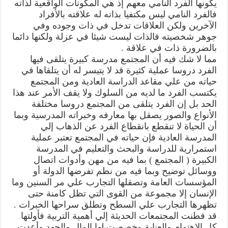
يكونها الفرد النامي معهم إذ هي المكونات الواقعية لذاته
فالفرد النامي ليس مكتفيا بذاته له علاقته بالأفراد
الآخرين ولكن العلاقات تدخل في ذات وجوده وفي
جوهر شخصيته فالذات ليست شيئا في عزلة ولكنها دائما
بالضرورة ذات في علاقة .
مما لا شك فيه أن المجتمع مدرسة كبيرة يتلقى فيها
الفرد دروسا عملية كثيرة قد لا يتيسر له أن يتلقاها في
حياته من علي مقاعد الدراسة العادية ومن المجتمع
يكتسب الفرد ما لديه من السلوك ولا يقف الأمر عند هذا
الحد بل إن الفرد يتلقى من المجتمع دروسا مختلفة
الأنواع والصور يصقل بها معارفه وخبراته المدرسية وبما
أن الحياة لا تنقطع بانقطاع الفرد عن الذهاب إلي
المدرسة العادية فإن حياته في المجتمع تعتبر عملية
استمرارية للدراسة والبحث والتعليم في المدرسة
الكبيرة ( المجتمع ) بما فيه من مهن وأدوات اتصال
ووسائل توضيح وبما فيه من نظم تفرضها الدولة أو
المؤسسات العامة وتصقلها التجارب علي مر السنين وما
الإنسان إلا مجموعة من القوى التي تظل كامنة حتى
تظهرها التجارب علي السطح وتطلق سراحها الخبرات .
قد فطنت المجتمعات الحديثة إلي أهمية التربية فأولتها
كل الاهتمام والعناية وخصصت لها المال والجهد وأعدت