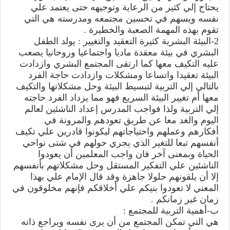
يحتاج إلي كثير من الرعاية وتوجيهه حتى يعتمد علي
نفسه ويسهم في تحسين مجتمعه ومدرسته هي التي
تقوم بهذه المهمة الصعبة والخطيرة .
2-البيئة البشرية كثيرة التعقيد والتغيير : يولد الطفل
البشري في بيئة معقدة ماديا واجتماعيا وروحانيا يصعب
عليه التكيف معها كما ارتقى المجتمع البشري وازدادت
البيئة تعقيدا واتساعا ومشكلات وازدادت حاجة الفرد
بالتالي إلي التربية لتبسيط البيئة وحل مشكلاتها والتكيف
معها أم تغيير البيئة السريع فهو مما يزداد الفرد حاجته
إلي التربية ولذا فواجب المدرس إعداد الناشئين لعالم
اليوم والغد معا عن طريق تعودهم والمرونة في
أفكارهم وعملهم واحتياجاتهم ليكونوا قادرين علي تكيف
أنفسهم تبعا للتغير الذي يجري حولهم في شتى نواحي
الحياة وبمعنى آخر فان واجب المعلمين أن يعودوا
الناشئين علي التفكير المستقل وحل مشكلاتهم بأنفسهم
إلا أن يلقونهم حلولا جاهزة وقد قال الإمام علي بهذا
المعني لا تعودوا بنيكم علي أخلاقكم فإنهم مخلوقون في
زمان غير زمانكم .
ب-أهمية التربية للمجتمع :
هي التي تمكن المجتمع من أن يرى نفسه ويراجع ذاته