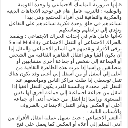
5-إنها ضرورية للتماسك الاجتماعي والوحدة القومية
والوطنية : فالتربية عامل هام في توحيد الاتجاهات الدينية
والفكرية والثقافية لدى أفراد المجتمع وهي بهذا
تساعدهم في خلق وحدة فكرية تساعدهم علي التفاعل
وتؤدي إلي ترابطهم وتماسكهم .
6-أنها عامل هام في إحداث الحراك الاجتماعي : ويقصد
بالحراك الاجتماعي أو التنقل الاجتماعي Social Mobility
ترقى الأفراد وتقدمهم في السلم الاجتماعي والتنقل إما
أن يكون أفقيا وهو اتنقال الظاهرة الثقافية من الشخص
أو الجماعة إلي شخص أو جماعة أخرى متشابهين أو
متطابقين وراسيا إذا مرت هذه الظاهرة الثقافية من
أعلى إلي أسفل أو من أسفل إلي أعلى وقد يكون هناك
تنقل توسطي إذا ظلت مراكز الناس ومواضعهم عند
التنقل غير محددة وبالنسبة للفرد يكون التنقل أفقيا إذا
انتقل من جماعة اجتماعية إلي جماعة أخرى لها نفس
المستوى وراسيا إذا انتقل من جماعة أدنى أي جماعة
أعلى أو العكس ويتأثر التنقل الاجتماعي بالظروف
والأسباب التالية :
أ-التغير الاجتماعي : حيث يسهل عملية انتقال الأفراد من
أدنى السلم إلي أعلاه أو العكس كما يعمل علي فتح