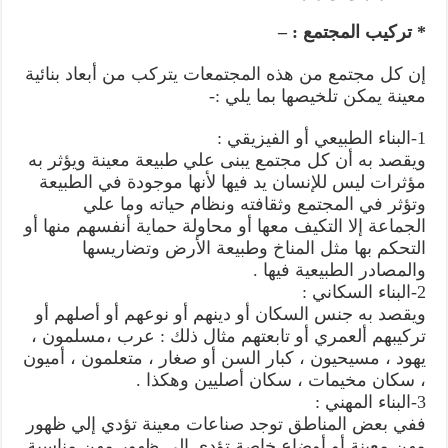
* تركيب المجتمع : –
إن كل مجتمع من هذه المجتمعات يتركب من أبعاد بنائية
معينة يمكن تلخيصها بما يلي :-
1-البناء الطبيعي أو الفيزيقي :
ويقصد به أن كل مجتمع يبنى علي طبيعة معينة ويؤثر به
مؤثرات ليس للإنسان يد فيها لأنها موجودة في الطبيعة
وتؤثر في المجتمع وثقافته ونظام حياته وما علي
الجماعة إلا التكيف معها أو محاولة حماية أنفسهم منها أو
التحكم بها مثل المناخ وطبيعة الأرض وتضاريسها
والمصادر الطبيعية فيها .
2-البناء السكاني :
ويقصد به جنس السكان أو دينهم أو نوعهم أو أصلهم أو
تركيبهم ألعمري أو تابعتهم مثال ذلك : عرب ،مسلمون ،
يهود ، مسيحيون ، كبار السن أو صغار ، متعلمون ، أميون
، سكان مخيمات ، سكان أصليين وهكذا .
3-البناء المهني :
ففي بعض المناطق توجد صناعات معينة تؤدي إلي ظهور
مهن معينة أو أوضاع خاصة تؤدي إلي ظهور مهن مناسبة