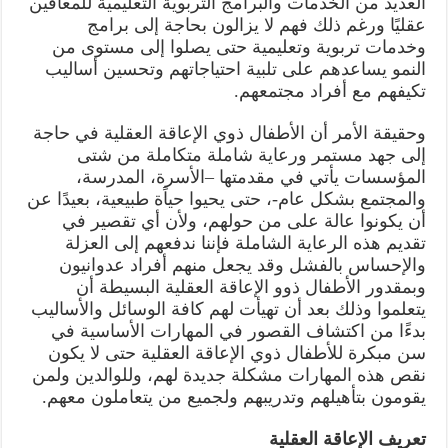
العديد من الخدمات والبرامج التربوية التعليمية للمعاقين
عقليًا ورغم ذلك فهم لا يزالون بحاجة إلى برامج
وخدمات تربوية وتعليمية حتى يصلوا إلى مستوى من
النمو يساعدهم على تلبية احتياجاتهم وتحسين أساليب
تكيفهم مع أفراد مجتمعهم.
وحقيقة الأمر أن الأطفال ذوي الإعاقة العقلية في حاجة
إلى جهد مستمر ورعاية شاملة متكاملة من شتى
المؤسسات يأتي في مقدمتها –الأسرة، المدرسة،
والمجتمع بشكل عام-، حتى يحيوا حياًة طبيعية، بعيدًا عن
أن يكونوا عالة على من حولهم، ولأن أي تقصير في
تقديم هذه الرعاية الشاملة فإننا ندفعهم إلى العزلة
والإحساس بالفشل وقد يجعل منهم أفراد عدوانيون
وبمقدور الأطفال ذوو الإعاقة العقلية البسيطة أن
يتعلموا وذلك بعد أن تهيأت لهم كافة الوسائل والأساليب
بدءًا من اكتشاف القصور في المهارات الأساسية في
سن مبكرة للأطفال ذوي الإعاقة العقلية حتى لا يكون
نقص هذه المهارات مشكلة جديدة لهم، وللوالدين ولمن
يقومون بتأهيلهم وتدريبهم ولجميع من يتعاملون معهم.
تعريف الإعاقة العقلية