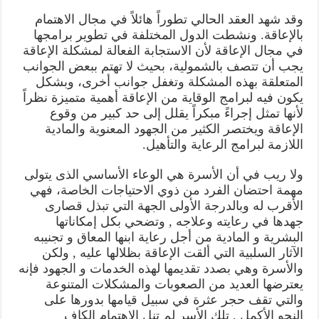
وقد شهد العقد الحالي تطوراً هائلاً في مجال الاهتمام
بالإعاقة. ونشطت الدول المختلفة في تطوير برامجها
في مجال الإعاقة لأن الاستجابة الفعالة لمشكلة الإعاقة
يجب أن تتصف بالشمولية، بحيث لا تهتم ببعض الجوانب
المتعلقة بهذه المشكلة وتغفل جوانب أخرى، وبشكل
يكون فيه لبرامج الوقاية من الإعاقة أهمية متميزة نظراً
لأنها تمثل إجراءً مبكراً يقلل إلى حد كبير من وقوع
الإعاقة ويختصر الكثير من الجهود المعنوية والمادية
اللازمة لبرامج الرعاية والتأهيل.
ولا ريب في أن الأسرة هي الوعاء الأساسي الذى يتولى
مهمة احتضان الفرد من ذوي الاحتياجات الخاصة، فهي
الأقرب له وبالدرجة الأولى الجهة التي تبذل قصارى
جهدها في رعايته وعلاجه , وتضحي بكل إمكاناتها
البشرية و المادية من أجل رعاية ابنها المعاق و تجنيبه
الآثار السلبية التي ألقت الإعاقة بظلالها عليه , ولكن
والأسرة وهي بصدد تقديمها لهذه الخدمات و الجهود فإنه
يعترضها العديد من الصعوبات والمشكلات المتنوعة
والتي تقف حجر عثرة في سبيل قيامها بدورها على
النحو الأكمل . تلك الأسر لم تنل الاهتمام الكاف