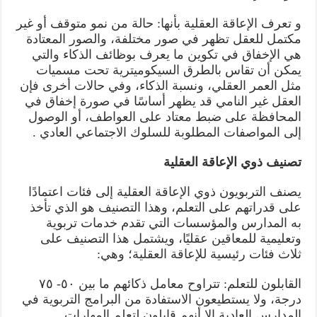
و تعرف الإعاقة العقلية بأنها: حالة من نمو متوقف أو غير
مكتمل للعقل تظهر في صور مختلفة، والصور المعتادة
هي الإخفاق في تكوين ما يعرف بوظائف الذكاء والتي
يمكن أن تقاس بالطرق السيكوميترية تحت مسميات
مثل العمر العقلي، ونسبة الذكاء، وفي حالات أخرى فإن
العقل غير النامي قد يظهر أساسًا في صورة إخفاق في
المحافظة على ضبط معتاد على العواطف، أو الوصول
إلى المواصفات المطلوبة للسلوك الاجتماعي العادي .
تصنيف ذوي الإعاقة العقلية
يصنف التربويون ذوي الإعاقة العقلية إلى فئات اعتمادًا
على قدراتهم على التعلم، وهذا التصنيف هو الذي تأخذ
به المدارس والمؤسسات التي تقدم خدمات تربوية
وتعليمية للمعاقين عقليًا، ويشتمل هذا التصنيف على
ثلاث فئات رئيسية للإعاقة العقلية؛ وهي:
القابلون للتعلم: تتراوح معامل ذكائهم ما بين ٥٠- ٧٥
درجة، ولا يستطيعون الاستفادة من البرامج التربوية في
المدارس العادية إلا أنهم قابلون لتعلم المهارات