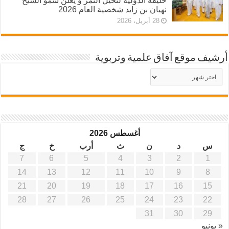
خليفة الدولية لنخيل التمر و يُعلن سمو الشيخ
نهيان بن زايد شخصية العام 2026
28 أبريل، 2026
أرشيف موقع آفاق علمية وتربوية
أرشيف
موقع
آفاق
علمية
وتربوية
أغسطس 2026
س
د
ن
ث
أرب
خ
ج
7
6
5
4
3
2
1
14
13
12
11
10
9
8
21
20
19
18
17
16
15
28
27
26
25
24
23
22
31
30
29
« يونيو