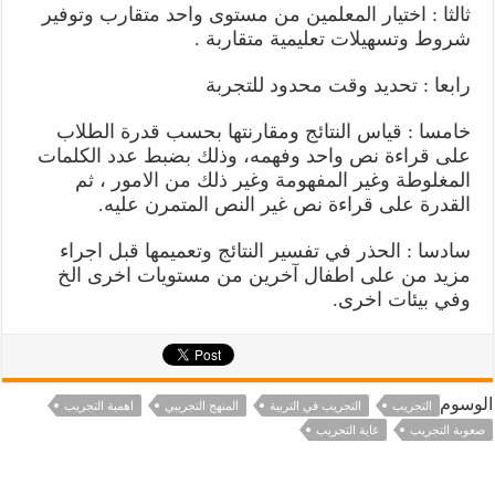
ثالثا : اختيار المعلمين من مستوى واحد متقارب وتوفير
شروط وتسهيلات تعليمية متقاربة .
رابعا : تحديد وقت محدود للتجربة
خامسا : قياس النتائج ومقارنتها بحسب قدرة الطلاب
على قراءة نص واحد وفهمه، وذلك بضبط عدد الكلمات
المغلوطة وغير المفهومة وغير ذلك من الامور ، ثم
القدرة على قراءة نص غير النص المتمرن عليه.
سادسا : الحذر في تفسير النتائج وتعميمها قبل اجراء
مزيد من على اطفال آخرين من مستويات اخرى الخ
وفي بيئات اخرى.
الوسوم
التجريب
التجريب في التربية
المنهج التجريبي
اهمية التجريب
صعوبة التجريب
غاية التجريب