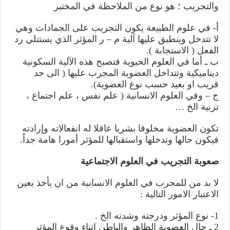
والتجريب ؛ هو نوع من الملاحظة في المختبر
أ- في علوم الطبيعة يكون التجريب على الجمادات وهي
لا تتدخل وينطبق عليها آلية م – ر المؤثر الذي يستتلي رد
الفعل ( الاستجابة ).
ب ـ أما في العلوم الحيوية فتصبح هذه الآلية السكونية
ديناميكية وتتداخل العضوية المجرب عليها ( الى حد
قريب او بعيد حسب نوع العضوية).
ج – وفي العلوم الانسانية ( علم نفس ، علم اجتماع ،
تربية الخ …
تكون العضوية مخلوقا بشريا عاقلا له انفعالاته وإرادته
فيكون حالها وتدخلها واستقبالها للمؤثر أمورا هامة جداً.
صعوبة التجريب في العلوم الاجتماعية
لا بد من للمجرب في العلوم الانسانية من ان يأخذ بعين
الاعتبار الامور التالية :
1- نوع المؤثر ودرجته وشدته الخ .
2 ـ حال العضوية الظاهر والباطن اثناء وقوع المؤثر