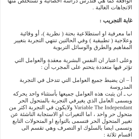
الواقعة كما هي فتدرس دراسة احصائية و تستخلص منها
الاتجاهات الغالبة .
غاية التجريب :
اما معرفية او استطلاعية بحتة ( نظرية )، أو وقائية
وعلاجية ( تطبيقية ) وفي الحالتين تنتهي التجربة بتغيير
المفاهيم والطرق والوسائل التربوية
وعلى اعتبار ان النفس البشرية معقدة والعوامل التي
تؤثر فيها متعددة يتحتم على المجرب أن :
أ – ان يضبط جميع العوامل التي تتدخل في التجربة
المدروسة
ب ـ ان يثبت هذه العوامل جميعها بأستثناء واحد يحركه
ويسمى العامل الذي يغيرفي التجربة بالمتحول الحر
Variable The Independant ولايكون في التجربة اكثر من
متحول حر واحد ، اما التغيرات او الاستجابة الناشئة عن
تغيير المتحول الحر فتسمى بالتوابع او المتحولات التابع
وتسمى ايضا بالسلوك او التصرف وهي تقسم الى
اقسام ثلاثة :