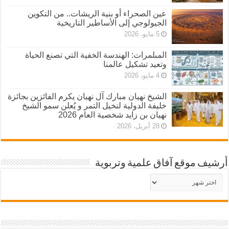
عين الصحراء أو بنية الريشات.. من التكوين
الجيولوجي إلى الأساطير التاريخية
5 مايو، 2026
المبلمرات: الهندسة الخفية التي تصنع الحياة
وتعيد تشكيل عالمنا
4 مايو، 2026
الشيخ نهيان مبارك آل نهيان يكرم الفائزين بجائزة
خليفة الدولية لنخيل التمر و يُعلن سمو الشيخ
نهيان بن زايد شخصية العام 2026
28 أبريل، 2026
أرشيف موقع آفاق علمية وتربوية
أرشيف
موقع
آفاق
علمية
وتربوية