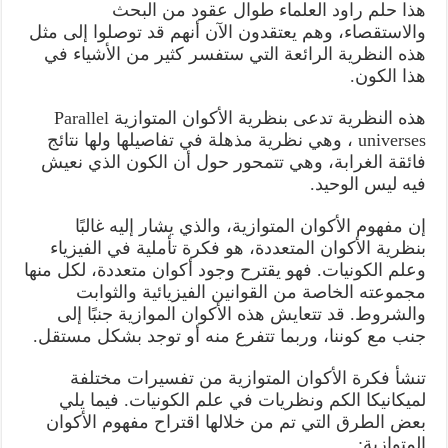
هذا حلم راود العلماء طوال عقود من البحث
والاستقصاء، وهم يعتقدون الآن أنهم قد توصلوا إلى مثل
هذه النظرية الرائعة التي ستفسر كثير من الأشياء في
هذا الكون.
هذه النظرية تدعى بنظرية الأكوان المتوازية Parallel
universes ، وهي نظرية مذهلة في تفاصيلها ولها نتائج
فائقة الغرابة، وهي تتمحور حول أن الكون الذي نعيش
فيه ليس الوحيد.
إن مفهوم الأكوان المتوازية، والذي يشار إليه غالبًا
بنظرية الأكوان المتعددة، هو فكرة تأملية في الفيزياء
وعلم الكونيات. فهو يقترح وجود أكوان متعددة، لكل منها
مجموعته الخاصة من القوانين الفيزيائية والثوابت
والشروط. قد تتعايش هذه الأكوان الموازية جنبًا إلى
جنب مع كوننا، وربما تتفرع منه أو توجد بشكل مستقل.
تنشأ فكرة الأكوان المتوازية من تفسيرات مختلفة
لميكانيكا الكم ونظريات في علم الكونيات. فيما يلي
بعض الطرق التي تم من خلالها اقتراح مفهوم الأكوان
المتوازية: