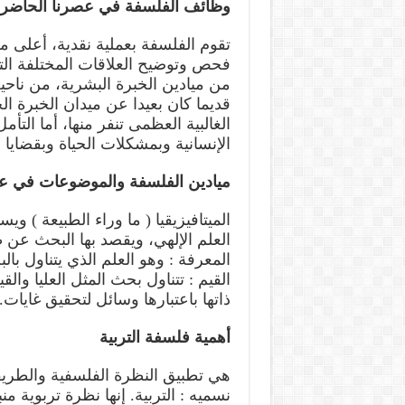
وظائف الفلسفة في عصرنا الحاضر
تقوم الفلسفة بعملية نقدية، أعلى م
فحص وتوضيح العلاقات المختلفة التي
من ميادين الخبرة البشرية، من ناحية
قديما كان بعيدا عن ميدان الخبرة ال
الغالبية العظمى تنفر منها، أما التأم
الإنسانية وبمشكلات الحياة وبقضايا 
ميادين الفلسفة والموضوعات في ع
الميتافيزيقيا ( ما وراء الطبيعة ) وي
العلم الإلهي، ويقصد بها البحث عن طب
المعرفة : وهو العلم الذي يتناول با
القيم : تتناول بحث المثل العليا و
ذاتها باعتبارها وسائل لتحقيق غايات.
أهمية فلسفة التربية
هي تطبيق النظرة الفلسفية والطريقة
نسميه : التربية. إنها نظرة تربوية