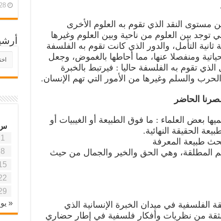
28 أبريل، 26
ن مستوى النقد الذي تقوم به العلوم الأخرى
 توجد بين العلوم من ناحية وبين العلوم وغيرها
أرشي
 ثانية التأمل، والدور الذي كانت تقوم به الفلسفة
أرش
حياتية ومنفصلا عنها، مما أحاطها بالغموض، وجعل
موقع
ل الذي تقوم به الفلسفة حاليا : فيرتبط بالخبرة
آفاق
الحرب والسلم وغيرها من الأمور التي تهم الإنسان.
علمي
وتربو
صرنا الحاضر
سميها بعض العلماء : ما فوق الطبيعة أو الغيبيات أو
س
يعة الحقيقة النهائية.
1
لبحث طبيعة المعرفة
8
القيم المطلقة، وهي الحق والخير والجمال من حيث
15
22
29
« يون
 الفلسفية في ميدان الخبرة الإنسانية الذي
 منبثقة من نظريات وأفكار فلسفية في إطار حضاري