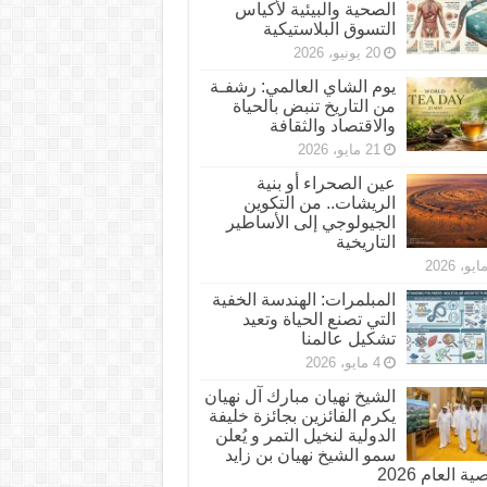
الصحية والبيئية لأكياس
التسوق البلاستيكية
20 يونيو، 2026
يوم الشاي العالمي: رشفـة
من التاريخ تنبض بالحياة
والاقتصاد والثقافة
21 مايو، 2026
عين الصحراء أو بنية
الريشات.. من التكوين
الجيولوجي إلى الأساطير
التاريخية
المبلمرات: الهندسة الخفية
التي تصنع الحياة وتعيد
تشكيل عالمنا
4 مايو، 2026
الشيخ نهيان مبارك آل نهيان
يكرم الفائزين بجائزة خليفة
الدولية لنخيل التمر و يُعلن
سمو الشيخ نهيان بن زايد
 العام 2026