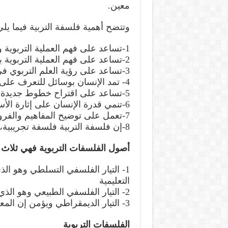
معين.
وتتضح أهمية فلسفة التربية فيما يلي
1-تساعد على فهم العملية التربوية وتعديلها
2-تساعد على فهم العملية التربوية بطريقة أفضل وأعمق
3-تساعد على رؤية العلم التربوي في كليته وفي علاقته مع مظاهر الحياة الأخرى
4- تمد الإنسان بوسائل للتعرف على الصراعات والتناقضات بين النظرية وتطبيقاتها
5-تساعد على اقتراح خطوط جديدة للنمو التربوي
6-تنمي قدرة الإنسان على إثارة الأسئلة مما يساعد على تحقيق الحيوية التربوية
7-تعمل على توضيح المفاهيم والفروض التي تقوم عليها النظريات التربوية
8-إن فلسفة التربية فلسفة تجريبية، تنظم الفكر التربوي
أصول الفلسفات التربوية فهي ثلاث 
1- التيار الفلسفي التسلطي وهو ال
التعليمية
2- التيار الفلسفي الطبيعي وهو الذي يؤمن بان طبيعة الطفل خيرة
3- التيار الديمقراطي ويؤمن إن المعلم والمتعلم متحدان متكاملان
الفلسفات التربوية