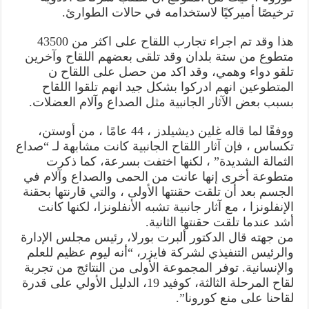
ترخيصًا أميركيًا لاستخدامه في حالات الطوارئ.
هذا وقد تم اجراء تجارب اللقاح على اكثر من 43500
متطوع من ستة بلدان وقد تلقى بعضهم اللقاح وآخرين
تلقو دواء وهمي، وقد اكد من حصل على اللقاح ن
المتطوعين انهم ادركوا بشكل جيد انهم تلقوا اللقاح
بسبب بعض الآثار الجانبية مثل الصداع وآلام العضلات.
ووفقًا لما قاله غلين ديشيلدز ، 44 عامًا ، من أوستن،
تكساس ، فإن آثار اللقاح الجانبية كانت مشابهة لـ “صداع
الثمالة الشديدة” ، لكنها اختفت بسرعة، كما ذكرت
متطوعة أخرى إنها عانت من الحمى والصداع وآلام في
الجسم بعد أن تلقت حقنتها الأولى ، والتي قارنتها بحقنة
الإنفلونزا ، مع آثار جانبية تشبه الأنفلونزا، لكنها كانت
أشد عندما تلقت حقنتها الثانية.
من جهته قال الدكتور ألبرت بورلا، رئيس مجلس الإدارة
والرئيس التنفيذي لشركة فايزر، “أنه ليوم عظيم للعلم
والإنسانية. توفر المجموعة الأولى من النتائج من تجربة
لقاح المرحلة الثالثة، كوفيد 19، الدليل الأولي على قدرة
لقاحنا على منع كورونا”.