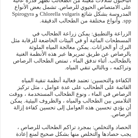
الباحثون سلالات معينة من الطحالب تظهر قدرة عالية
على الامتصاص الحيوي للرصاص. تشمل بعض الأنواع
المدروسة بشكل شائع Chlorella vulgaris و Spirogyra
spp. وأنواع مختلفة من الطحالب الدقيقة.
الزراعة والتطبيق: يمكن زراعة الطحالب في
المسطحات المائية أو في البيئات الخاضعة للرقابة مثل
البرك أو الخزانات. يمكن معالجة المياه الملوثة
بالرصاص عن طريق تمريرها عبر هذه الأنظمة الغنية
بالطحالب. أثناء تدفق الماء ، تمتص الطحالب الرصاص
وتراكمه ، وبالتالي تنقي المياه.
الكفاءة والتحسين: تعتمد فعالية أنظمة تنقية المياه
القائمة على الطحالب على عدة عوامل ، مثل تركيز
الرصاص في الماء ، ونوع الطحالب المستخدمة ، ووقت
التلامس بين الطحالب والمياه ، والظروف البيئية. يمكن
أن يؤدي تحسين هذه العوامل إلى تحسين كفاءة إزالة
الرصاص.
الحصاد والتخلص: بمجرد تراكم الطحالب للرصاص ،
يجب حصادها والتخلص منها بشكل صحيح لمنع إعادة