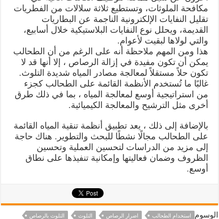
مكافحة الملوثات، وتستطيع ثلاثة سلالات من الفطريات
تقليل النفايات الإلكترونية الناجمة عن البطاريات
القديمة، ويحلل نوع النفايات البلاستيكية خلال أسابيع،
والتي لولاها لبقيت لأعوام.
هذا ومن المهم ملاحظة أنه على الرغم من أن الطحالب
يمكن أن تكون مفيدة في إزالة الرصاص ، إلا أنها قد لا
تكون حلاً مستقلاً لمعالجة مصادر المياه شديدة التلوث.
غالبًا ما تُستخدم الأنظمة القائمة على الطحالب كجزء
من استراتيجية أوسع لمعالجة المياه ، بما في ذلك طرق
أخرى مثل الترشيح والمعالجة الكيميائية.
بالإضافة إلى ذلك ، يعد تطبيق أنظمة تنقية المياه القائمة
على الطحالب مجالًا نشطًا للبحث والتطوير. هناك حاجة
إلى مزيد من الدراسات لتحسين العملية وتحسين
الظروف وضمان فعاليتها وإمكانية تنفيذها على نطاق
أوسع.
الوسوم
استخدام الطحالب
اضرار الرصاص
التلوث
التلوث بالرصاص