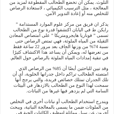
التلوث. يمكن أن تخضع الطحالب المقطوعة لمزيد من
المعالجة ، مثل الترسيب الكيميائي ، لاستعادة الرصاص
للتخلص منه أو إعادة التدوير الآمن.
يذكر ان فريق من مركز علوم الموارد المستدامة ”
رايكن ط في اليابان اكتشفوا قدرة نوع من الطحالب
تسمى ” فوناريا هايجرومتريكا ” على امتصاص المعادن
الثقيلة من المياه الملوثة، فهي تمتص الرصاص حتى
نسبة 74% من وزنها الجاف بعد مرور 22 ساعة فقط
من تعرضها له، ويمكن أن يساعد هذا الاكتشاف كثيرًا
في تنقية إمدادات المياه الملوثة بالرصاص حول العالم.
وقد تبين للباحثين أيضًا أن 85% من الرصاص الذي
امتصته الطحالب تراكم داخل جدرانها الخلوية، أي أن
تلك الجدران تمتلك خصائص فريدة، والتي يرجح أنها
سمحت لهذا النوع من الطحالب بالازدهار في البيئات
السامة التي لم يزدهر فيها غيرها من النباتات.
ويندرج استخدام الطحالب أو نباتات أخرى في التخلص
من الملوثات ضمن ما يسمى بالمعالجة النباتية، ويبحث
آخرون عن سبل مماثلة لتوظيف الكائنات الحية في