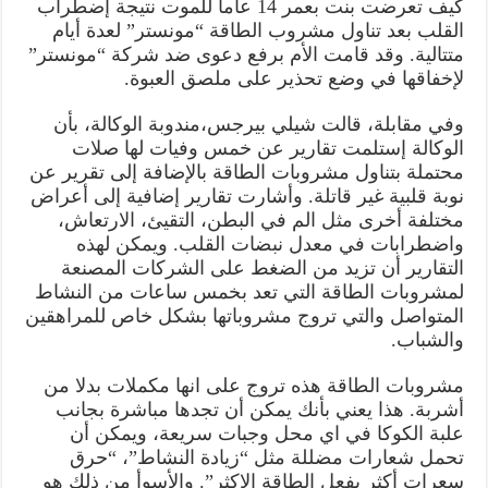
كيف تعرضت بنت بعمر 14 عاما للموت نتيجة إضطراب
القلب بعد تناول مشروب الطاقة “مونستر” لعدة أيام
متتالية. وقد قامت الأم برفع دعوى ضد شركة “مونستر”
لإخفاقها في وضع تحذير على ملصق العبوة.
وفي مقابلة، قالت شيلي بيرجس،مندوبة الوكالة، بأن
الوكالة إستلمت تقارير عن خمس وفيات لها صلات
محتملة بتناول مشروبات الطاقة بالإضافة إلى تقرير عن
نوبة قلبية غير قاتلة. وأشارت تقارير إضافية إلى أعراض
مختلفة أخرى مثل الم في البطن، التقيئ، الارتعاش،
واضطرابات في معدل نبضات القلب. ويمكن لهذه
التقارير أن تزيد من الضغط على الشركات المصنعة
لمشروبات الطاقة التي تعد بخمس ساعات من النشاط
المتواصل والتي تروج مشروباتها بشكل خاص للمراهقين
والشباب.
مشروبات الطاقة هذه تروج على انها مكملات بدلا من
أشربة. هذا يعني بأنك يمكن أن تجدها مباشرة بجانب
علبة الكوكا في اي محل وجبات سريعة، ويمكن أن
تحمل شعارات مضللة مثل “زيادة النشاط”، “حرق
سعرات أكثر بفعل الطاقة الاكثر”. والأسوأ من ذلك هو