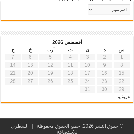
أرشيف
موقع
آفاق
علمية
وتربوية
أغسطس 2026
س
د
ن
ث
أرب
خ
ج
7
6
5
4
3
2
1
14
13
12
11
10
9
8
21
20
19
18
17
16
15
28
27
26
25
24
23
22
31
30
29
« يونيو
© حقوق النشر 2026، جميع الحقوق محفوظة |
السطري
للاستضافة