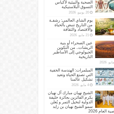
الصحية والبيئية لأكياس
التسوق البلاستيكية
20 يونيو، 2026
يوم الشاي العالمي: رشفـة
من التاريخ تنبض بالحياة
والاقتصاد والثقافة
21 مايو، 2026
عين الصحراء أو بنية
الريشات.. من التكوين
الجيولوجي إلى الأساطير
التاريخية
المبلمرات: الهندسة الخفية
التي تصنع الحياة وتعيد
تشكيل عالمنا
4 مايو، 2026
الشيخ نهيان مبارك آل نهيان
يكرم الفائزين بجائزة خليفة
الدولية لنخيل التمر و يُعلن
سمو الشيخ نهيان بن زايد
 العام 2026