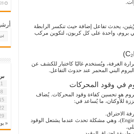
ات.
28 أبريل، 26
أرشي
 غاز البروم (Br₂) إلى الإيثين، يحدث تفاعل إضافة حيث تنكسر الرابطة
رتي بروم، واحدة على كل كربون، لتكوين مركب
أرش
موقع
آفاق
علمي
وتربو
رة الغرفة، ويُستخدم غالبًا كاختبار للكشف عن
بروم البني المحمر عند حدوث التفاعل.
س
روم في وقود المحركات
1
8
لبروم هو تحسين كفاءة وقود المحركات. يُضاف
15
زة للأوكتان، ما يُساعد في:
22
فة الاحتراق.
29
تجنب ظاهرة “الخبط” (Engine Knocking)، وهي مشكلة تحدث عندما يشتعل الوقود
« يون
لى.
طريقة احتراق الوقود.