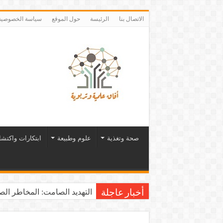
الاتصال بنا
الرئيسة
حول الموقع
سياسة الخصوصية
صحة وتغذية
علوم وطبيعة
ابتكارات واكتش
التهديد الصامت: المخاطر الصح
أخبار عاجلة