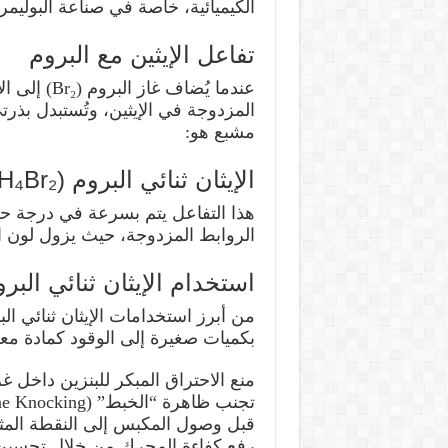
الكيميائية، خاصة في صناعة البوليمر
تفاعل الإيثين مع البروم
عندما يُضاف
المزدوجة في الإيثين، وتُستبدل بذ
مشبع هو:
الإيثان ثنائي البروم (C₂H₄Br₂)
هذا التفاعل يتم بسرعة في درجة حرا
الروابط المزدوجة، حيث يزول لون ال
استخدام الإيثان ثنائي الب
من أبرز استخدامات الإيثان ثنائي ا
بكميات صغيرة إلى الوقود كمادة معز
منع الاحتراق المبكر للبنزين داخل غر
قبل وصول المكبس إلى النقطة المث
رفع كفاءة المحرك من خلال تحسين 