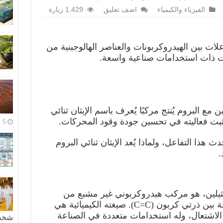
الفيزياء والكيمياء
اضف تعليق
1,429 زيارة
اعلات بين الهيدروكربونات والعناصر الهالوجينية من
بات ذات استخدامات صناعية واسعة.
 مع البروم يُنتج مركبًا يُعرف باسم الإيثان ثنائي
5 مايو، 2026
ا التفاعل، ولماذا يُعد الإيثان ثنائي البروم
.
ف أيضًا بالإيثيلين، هو مركب هيدروكربوني غير مشبع من
الألكينات، يحتوي على رابطة مزدوجة بين ذرتي كربون (C=C). صيغته الكيميائية هي
سريع الاشتعال، وله استخدامات متعددة في الصناعة
شخصية