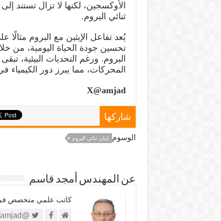
الأوكسجين، لكنها لا تزال تستند إلى ا
ثنائي البروم.
يُعد تفاعل الإيثين مع البروم مثالًا 
تحسين جودة الحياة اليومية، من خلال
البروم. ورغم التحديات البيئية، تب
المحركات، مما يبرز دور الكيمياء في
X@amjad
شاركها
الوسوم
إيثان ثنائي البروم
عن المهندس أمجد قاسم
كاتب علمي متخصص في الش
@https://twitter.com/amjad