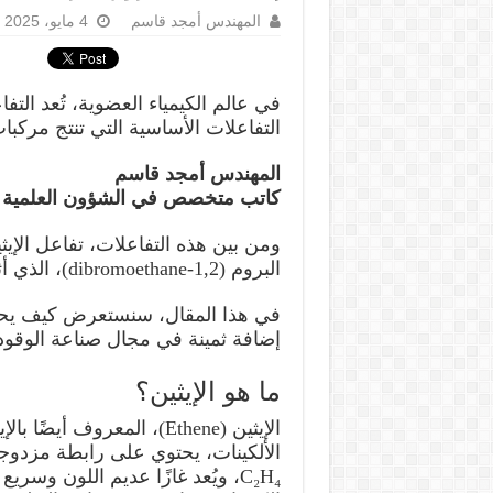
المهندس أمجد قاسم
4 مايو، 2025
في عالم الكيمياء العضوية، تُعد التف
التفاعلات الأساسية التي تنتج مرك
المهندس أمجد قاسم
كاتب متخصص في الشؤون العلمية
ومن بين هذه التفاعلات، تفاعل الإيثين
البروم (1,2-dibromoethane)، الذي أثبت فعاليته في تحسين جودة وقود المحركات.
في هذا المقال، سنستعرض كيف يحدث هذ
إضافة ثمينة في مجال صناعة الوقود
ما هو الإيثين؟
الإيثين (Ethene)، المعرو
C₂H₄، ويُعد غازًا عديم اللون و