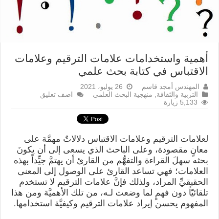
أهمية واستخدامات علامات الترقيم وعلامات
الاقتباس في كتابة بحث علمي
المهندس أمجد قاسم
26 يوليو، 2021
التربية والثقافة
,
منهجية البحث العلمي
اضف تعليق
5,133 زيارة
لعلامات الترقيم وعلامات الاقتباس دلالاتٌ مهمَّة على
معانٍ مقصودة، وعلى الباحث الذي يسعى إلى أن يكونَ
بحثه سهلَ القراءة والتفهُّم من القارئ أن يهتمَّ جيِّداً بهذه
العلامات؛ فهي تساعد القارئ على الوصول إلى المعنى
الحقيقيِّ المراد، ولذلك فإنَّ علامات الترقيم لا تستخدم
تلقائيّاً دون فهمٍ لما وضعت لـه، من تلك الأهميَّة ومن هذا
المفهوم يحسن إيراد علامات الترقيم وكيفيَّة استخدامها.