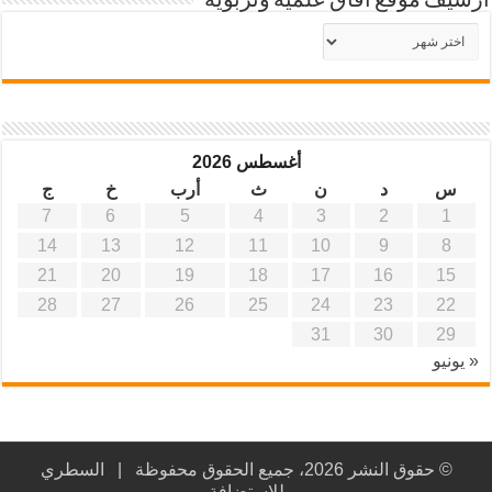
أرشيف موقع آفاق علمية وتربوية
أرشيف
موقع
آفاق
علمية
وتربوية
أغسطس 2026
س
د
ن
ث
أرب
خ
ج
7
6
5
4
3
2
1
14
13
12
11
10
9
8
21
20
19
18
17
16
15
28
27
26
25
24
23
22
31
30
29
« يونيو
© حقوق النشر 2026، جميع الحقوق محفوظة |
السطري
للاستضافة