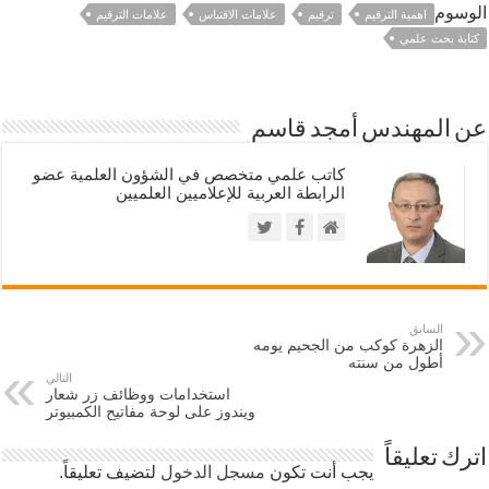
الوسوم
اهمية الترقيم
ترقيم
علامات الاقتباس
علامات الترقيم
كتابة بحث علمي
عن المهندس أمجد قاسم
كاتب علمي متخصص في الشؤون العلمية عضو
الرابطة العربية للإعلاميين العلميين
السابق
الزهرة كوكب من الجحيم يومه
أطول من سنته
التالي
استخدامات ووظائف زر شعار
ويندوز على لوحة مفاتيح الكمبيوتر
اترك تعليقاً
يجب أنت تكون
مسجل الدخول
لتضيف تعليقاً.