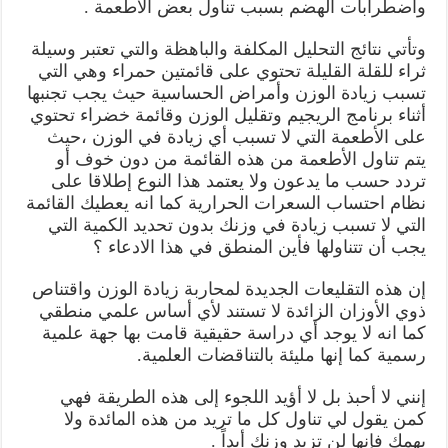
واضطرابات الهضم بسبب تناول بعض الأطعمة .
وتأتي نتائج التحليل المكلفة والباهظة والتي تعتبر وسيلة
ثراء للقلة القليلة تحتوي على قائمتين حمراء وهي التي
تسبب زيادة الوزن وأمراض الحساسية حيث يجب تجنبها
أثناء برنامج الريجيم وتقليل الوزن وقائمة خضراء تحتوي
على الأطعمة التي لا تسبب أي زيادة في الوزن ،حيث
يتم تناول الأطعمة من هذه القائمة من دون خوف أو
تردد حسب ما يدعون ولا يعتمد هذا النوع إطلاقا على
نظام احتساب السعرات الحرارية كما انه يعطيك القائمة
التي لا تسبب زيادة في وزنك بدون تحديد الكمية التي
يجب أن تتناولها فأين المنطق في هذا الادعاء ؟
إن هذه التقليعات الجديدة لمحاربة زيادة الوزن واقتناص
ذوي الأوزان الزائدة لا تستند لأي أساس علمي منطقي
كما انه لا يوجد أي دراسة حقيقية قامت بها جهة علمية
رسمية كما إنها مليئة بالتناقضات العلمية.
إنني لا أحبذ بل لا أؤيد اللجوء إلى هذه الطريقة فهي
كمن يقول لي تناول كل ما تريد من هذه المائدة ولا
يهمك فإنها لن تزيد وزنك أبداً .