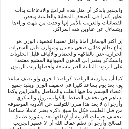
والجدير بالذكر أن مثل هذه البرامج والادعاءات بدأت
تظهر كثيرا في الصحف المحلية والعالمية وبعض
الفضائيات والغريب بالأمر إنها وجدت من يلهث وراءها
ويتساءل عن عناوين هذه المراكز.
إن أكثر الوسائل أمانا واقل تعقيدا لتخفيف الوزن هو
إتباع نظام غذائي صحي معتدل ومتوازن قليل السعرات
الحرارية غني بالفاكهة والخضار والألياف قليل الحلويات
والسكاكر يفتقر إلى الدهون الحيوانية المشبع معتمدا
على الزيوت النباتية الغير مشبعة وأفضلها زيت الزيتون.
كما أن ممارسة الرياضة كرياضة الجري ولو نصف ساعة
يوم بعد يوم يساعد كثيرا في تخفيف الوزن ويفيد جميع
أعضاء الجسم بما فيها القلب والمفاصل والشرايين وكما
تساهم في تخفيف الضغط والكوليسترول والسكري
وأرجو ان لا يعد هذا مبررا للتوقف عن الأدوية الموصوفة
من قبل الطبيب فكل ما سبق ذكره يعتبر عاملا مساعدا
لتخفيف جرعات الأدوية أو لإيقافها بعد مشورة طبيبك
المعالج وأرجو أن تعلم عفاك الله أن لا عصير الجريب