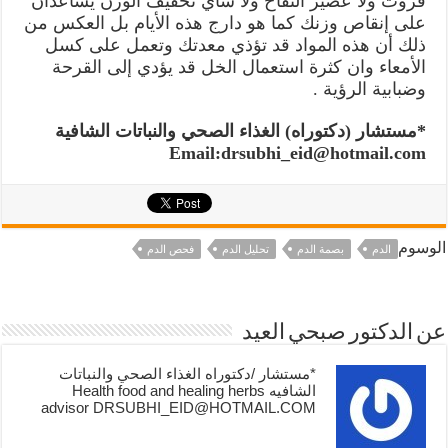
فروت ولا عصير التفاح ولا شاي تخفيف الوزن يساعدان
على إنقاص وزنك كما هو دارج هذه الأيام بل العكس من
ذلك أن هذه المواد قد تؤذي معدتك وتعمل على كسل
الأمعاء وان كثرة استعمال الخل قد يؤدي إلى القرحة
وضبابية الرؤية .
*مستشار (دكتوراه) الغذاء الصحي والنباتات الشافية
Email:drsubhi_eid@hotmail.com
الوسوم
الدم
بصمة الدم
تحليل الدم
فحص الدم
عن الدكتور صبحي العيد
*مستشار /دكتوراه الغذاء الصحي والنباتات
الشافيه Health food and healing herbs
advisor DRSUBHI_EID@HOTMAIL.COM