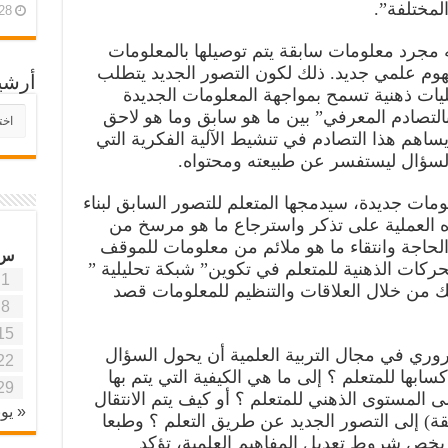
لمختلفة”.
28 أبريل، 26
نه مجرد معلومات سابقة يتم توصيلها بالمعلومات
مفهوم علمي جديد. ذلك لكون التصور الجديد يتطلب
أرشي
ات ذهنية تسمح بمواجهة المعلومات الجديدة
أرش
 بالتصادم المعرفي” بين ما هو سابق وما هو لاحق
موقع
هم هذا التصادم في تنشيط الآلية الفكرية التي
آفاق
لسؤال ليستفسر عن طبيعته ومحتواه.
علمي
وتربو
مات جديدة، سيدمجها المتعلم للتصور السابق لبناء
 العملية على تذكر واسترجاع ما هو مرسخ من
حاجة وانتقاء ما هو ملائم من معلومات للموقف
س
الحركات الذهنية للمتعلم في تكوين” شبكة تحليلية ”
1
لك من خلال العلاقات والتنظيم للمعلومات قصد
8
15
ري في مجال التربية العلمية أن يحول السؤال
22
سابها للمتعلم ؟ إلى ما هي الكيفية التي يتم بها
29
ى المستوى الذهني للمتعلم ؟ أو كيف يتم الانتقال
« يون
قة) إلى التصور الجديد عن طريق التعلم ؟ وطبعا
ما يخص شروط تعديل المفاهيم العلمية، تؤكد