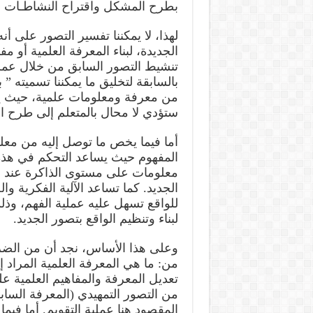
بطرح المشكل واقتراح النشاطـات ا
لهذا، لا يمكننا تفسير التصور على أ
الجديدة، لبناء المعرفة العلمية أو 
تنشيط التصور السابق من خلال عملي
بالسابقة لتخليق ما يمكننا تسميته ”
من معرفة ومعلومات علمية، حيث يسا
ستؤدي لا محال بالمتعلم إلى طرح ا
أما فيما يخص ما توصل إليه من معلو
المفهوم حيث يساعد التحكم في هذه
معلومات على مستوى الذاكرة عند ال
الجديد. كما تساعد الآلية الفكرية و
للواقع تسهل عليه عملية الفهم، وذ
لبناء وتنظيم الواقع بتصور الجديد.
وعلى هذا الأساس، نجد أن من الضرو
من: ما هي المعرفة العلمية المراد إك
تعديل المعرفة والمفاهيم العلمية عل
من التصور التمهيدي (المعرفة الساب
المقصود هنا عملية التقويم. أما في