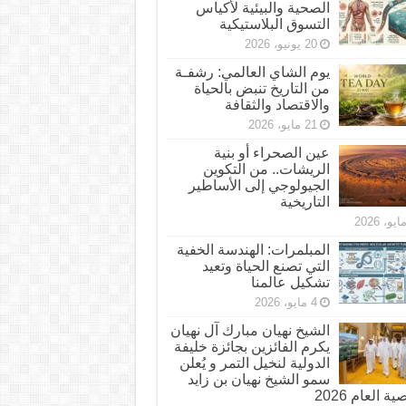
الصحية والبيئية لأكياس
التسوق البلاستيكية
20 يونيو، 2026
يوم الشاي العالمي: رشفـة
من التاريخ تنبض بالحياة
والاقتصاد والثقافة
21 مايو، 2026
عين الصحراء أو بنية
الريشات.. من التكوين
الجيولوجي إلى الأساطير
التاريخية
المبلمرات: الهندسة الخفية
التي تصنع الحياة وتعيد
تشكيل عالمنا
4 مايو، 2026
الشيخ نهيان مبارك آل نهيان
يكرم الفائزين بجائزة خليفة
الدولية لنخيل التمر و يُعلن
سمو الشيخ نهيان بن زايد
 العام 2026