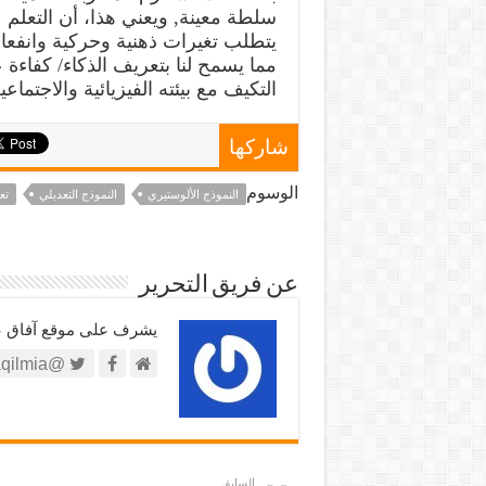
سلطة معينة, ويعني هذا، أن التعلم
يتطلب تغيرات ذهنية وحركية وانفعال
مما يسمح لنا بتعريف الذكاء/ كفاءة
التكيف مع بيئته الفيزيائية والاجتماعي
شاركها
الوسوم
النموذج الألوستيري
النموذج التعديلي
تع
عن فريق التحرير
يشرف على موقع آفاق علم
@https://twitter.com/afaqilmia
السابق