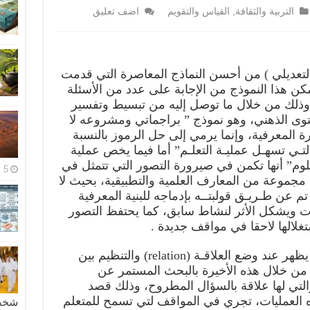
التربية والثقافة
,
القياس والتقويم
اضف تعليق
 التعديلي ) من أحسن النماذج المعاصرة التي قدمت
مكن هذا النموذج من الإجابة على عدد من الأسئلة
 وذلك من خلال ما توصل إليه من تبسيط وتفسير
مستوى الذهني، وهو نموذج ” براجماتي ومشروعه لا
ة المعرفية، وإنما يرمي إلى حل الرموز بالنسبة
ـي تسهـل عمليـة التعلـم” أما فيما يخص عملية
علوم” أنها تكمن في صيرورة التصور التي تتمثل في
5 مايو، 2026
 مجموعة من المعارف العلمية والتطبيقية، بحيث لا
م عن طـريـق قولبتــه بإدماجه للبنية المعرفية
ات ويشكل الأثر لنشاط سابق، كما يحتفظ التصور
غلالها لاحقا في مواقف جديدة .
أما فيما يخص العمل الثاني للتصور، يظهر عند وضع العلاقـة (relation) والتنظيم بين
 من خلال هذه الأخيرة بالبحث المستمر عن
والتي لها علاقة بالسؤال المطروح، وذلك قصد
ه العمليات، تجري في المواقف لتي تسمح للمتعلم
شخصية