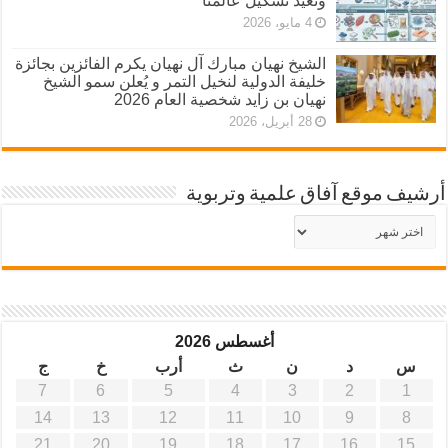
وتعيد تشكيل عالمنا
4 مايو، 2026
الشيخ نهيان مبارك آل نهيان يكرم الفائزين بجائزة
خليفة الدولية لنخيل التمر و يُعلن سمو الشيخ
نهيان بن زايد شخصية العام 2026
28 أبريل، 2026
أرشيف موقع آفاق علمية وتربوية
أرشيف
موقع
آفاق
علمية
وتربوية
أغسطس 2026
س
د
ن
ث
أرب
خ
ج
7
6
5
4
3
2
1
14
13
12
11
10
9
8
21
20
19
18
17
16
15