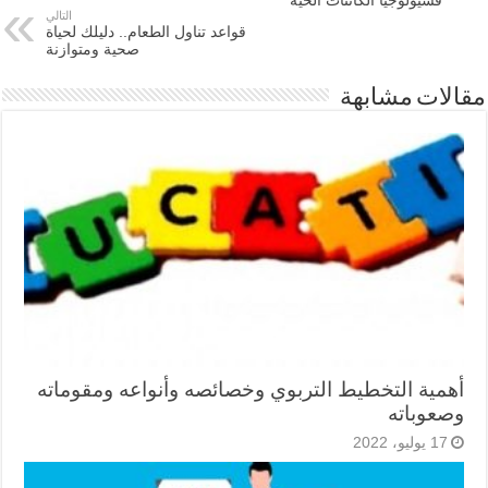
فسيولوجيا الكائنات الحية
التالي
قواعد تناول الطعام.. دليلك لحياة
صحية ومتوازنة
مقالات مشابهة
أهمية التخطيط التربوي وخصائصه وأنواعه ومقوماته
وصعوباته
17 يوليو، 2022