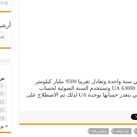
28 أبريل، 26
أرشي
أرش
موقع
آفاق
علمي
وتربو
س
وهي المسافة التي يقطعها الضوء في سنة واحدة وتعادل تقريبا 9500 مليار كيلومتر
1
وعند مقارنتها بوحدة UA فهي تعادل 63000 UA وتستخدم السنة الضوئية لحساب
8
المسافات الكونية الشاسعة جدا والتي يتعذر حسابها بوحدة UA لذلك تم الاصطلاح على
15
22
29
« يون
علم الفلك
مقياس UA