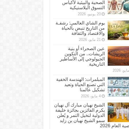
الصحية والبيئية لأكياس
التسوق البلاستيكية
20 يونيو، 2026
يوم الشاي العالمي: رشفـة
من التاريخ تنبض بالحياة
والاقتصاد والثقافة
21 مايو، 2026
عين الصحراء أو بنية
الريشات.. من التكوين
الجيولوجي إلى الأساطير
التاريخية
المبلمرات: الهندسة الخفية
التي تصنع الحياة وتعيد
تشكيل عالمنا
4 مايو، 2026
الشيخ نهيان مبارك آل نهيان
يكرم الفائزين بجائزة خليفة
الدولية لنخيل التمر و يُعلن
سمو الشيخ نهيان بن زايد
 العام 2026