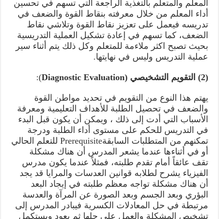
المعلم والمتعلم بالتغذية الراجعة التي تسهم في تحسين
أداء المعلم من خلال معرفته بنقاط القوة والضعف في
تدريسه فيعمل على تعزيز نقاط القوة وتلاشي نقاط
الضعف، كما تسهم في إعادة تشكيل العملية التدريسية
بحيث تصبح اكثر ملاءمة للمتعلم وكل ذلك يتم أثناء سير
عملية التدريس وليس في نهايتها.
(2) التقويم التشخيصي (Diagnostic Evaluation
):
يهتم هذا النوع من التقويم في تحديد مواطن القوة
والضعف في تحصيل الطلبة للأهداف التعليمية ومعرفة
الأسباب التي أدت إلى ذلك ، ويمكن أن يكون قبل البدء
في التدريس للحكم على مستوى أداء الطلبة ودرجة
تمكنهم من المتطلبات السابقةPrerequisite للتعلم الحالي
أو في أثناءها عندما يشعر المدرس أن هناك مشكلة
تقف عائقاً أمام تقدم طلبته، فمثلاً عندما يكون مدرس
الفيزياء يشرح لطلابه قوانين العدسات والمرايا قد يجد
أن هناك مشكلة تواجه معظم طلبته في إيجاد البعد
البؤري وبعد الجسم وبعد الصورة عن المرآة والعدسة
مرتبطة في حل المعادلات الكسرية فيبادر المدرس إلى
تشخيص المشكلة والعمل على حلها ثم يعود ويستكمل