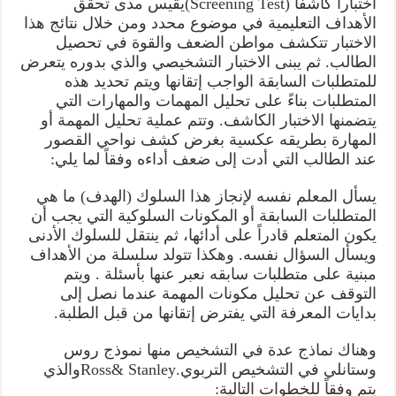
اختباراً كاشفاً (Screening Test)يقيس مدى تحقق
الأهداف التعليمية في موضوع محدد ومن خلال نتائج هذا
الاختبار تتكشف مواطن الضعف والقوة في تحصيل
الطالب. ثم يبنى الاختبار التشخيصي والذي بدوره يتعرض
للمتطلبات السابقة الواجب إتقانها ويتم تحديد هذه
المتطلبات بناءً على تحليل المهمات والمهارات التي
يتضمنها الاختبار الكاشف. وتتم عملية تحليل المهمة أو
المهارة بطريقه عكسية بغرض كشف نواحي القصور
عند الطالب التي أدت إلى ضعف أداءه وفقاً لما يلي:
يسأل المعلم نفسه لإنجاز هذا السلوك (الهدف) ما هي
المتطلبات السابقة أو المكونات السلوكية التي يجب أن
يكون المتعلم قادراً على أدائها، ثم ينتقل للسلوك الأدنى
ويسأل السؤال نفسه. وهكذا تتولد سلسلة من الأهداف
مبنية على متطلبات سابقه نعبر عنها بأسئلة . ويتم
التوقف عن تحليل مكونات المهمة عندما نصل إلى
بدايات المعرفة التي يفترض إتقانها من قبل الطلبة.
وهناك نماذج عدة في التشخيص منها نموذج روس
وستانلي في التشخيص التربوي.Ross& Stanleyوالذي
يتم وفقاً للخطوات التالية: