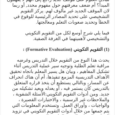
المبدأ؟ أم ضعف معرفتهم حول مفهوم محدد, أو ربما
لان الموقف الجديد غير مألوف لهم. يركز التقويم
التشخيصي على تحديد المصادر الرئيسية للوقوع في
الخطأ وتحديد صعوبات التعلم ومعالجتها.
فيما يلي شرح أوسع لكل من التقويم التكويني
والتشخيصي لأهميتهما في الغرفة الصفية.
(1) التقويم التكويني (Formative Evaluation) :
يحدث هذا النوع من التقويم خلال التدريس وغرضه
مراقبة تعلم الطلبة وتوجيه سير عملية التدريس أثناء
تشكيل المفاهيم ، وبيان هل يسير المعلم باتجاه تحقيق
الأهداف التدريسية المزمع تنفيذها، أم أن هناك انحراف
عن المسار، وبالتالي يستطيع أن يتخذ قراره المتعلق
بالتدريس كأن يستمر فيه ، أو يعدله ويعيد تشكيله من
جديد. ومن أدوات التقويم التكويني:الأسئلة الشفوية ،
والملاحظات غير الرسمية ، والاختبارات القصيرة ،
والواجبات ، وأوراق العمل. وتستخدم المعلومات التي
يتم جمعها من خلال أدوات التقويم التكويني في تزويد