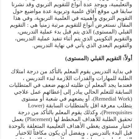
والتعليمية، ويوجد عدة أنواع للتقويم التربوي وقد نشرنا
سابقا في موقع آفاق علمية وتربوية عدة مواضيع حول
التقويم التربوي وأهميته في العلمية التربوية، وفي هذا
المقال نستعرض أنواع للتقويم مرتبة زمنياً هي : التقويم
القبلي (المستوى) الذي يتم قبل بدء عملية التدريس،
والتقويم التكويني الذي يتم أثناء تنفيذ عملية التدريس،
والتقويم البعدي الذي يأتي في نهاية التدريس.
أولاً: التقويم القبلي (المستوى)
في بداية التدريس يقوم المعلم بالتأكد من درجة امتلاك
الطلبة للمهارات والقدرات اللازمة لبدء التدريس ،
فعندما يجد المعلم أن طلبته لديهم ضعف في المتطلبات
السابقة للتعلم الحالي يبادر إلى إعطائهم عمل علاجي
(Remedial Work)، أو يضعهم في شعبة أو مستوى
يتطلب معرفة اقل بالمتطلبات السابقة (Lower
Prerequisites)، وكذلك يقوم المعلم بالتأكد من درجة
تحقيق الطلبة للأهداف المخطط لها (Placement) بعمل
اختبار مستوى يغطي الأهداف التعليمية المتعلقة بالوحدة
قبل البدء بالتدريس ، ويفضل أن يكون مكافئاً للاختبار