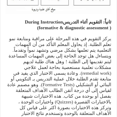
ثانياً: التقويم أثناء التدريسDuring Instruction
(formative & diagnostic assessment )
يركز التقويم في هذه المرحلة على مراقبة ومتابعة نمو
تعلم الطلبة. إذ يحاول المعلم التأكد من أن المهمات
التعلمية يتم تعلمها بشكل مرضي وتشهد نمواً وتقدماً.
ويتساءل هل توجد الحاجة إلى بعض المهمات المساعدة
ليتم تقديمها إلى الطلبة ! وهل هناك طلبة لديهم
مشكلات تعلمية مستعصية بحاجة لعمل علاجي
(remedial work). وعادة يسمى الاختبار الذي يفيد في
متابعة تقدم الطلبة خلال عملية التدريس بـ التكويني أو
البنائي أو التشكيلي (Formative Tests). وهو مصمم عادة
لقياس إلى أي درجة أتقن الطالب الأهداف المتعلقة
بفصل أو بوحدة من كتاب. هذه الاختبارات شبيهة
بالاختبارات القصيرة (Quizzes) واختبارات الوحدة ،
وتركز هذه الاختبارات بصورة اكثر على قياس كل
الأهداف المتعلقة بالوحدة وتستخدم نتائج الاختبار