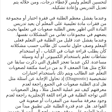
لتحسين التعلم وليس لإعطاء درجات، ومن خلاله يتم
تعديل التدريس وإعادة تشكيله.
وعندما يفشل معظم الطلبة في فقرة اختبار أو مجموعة
من فقرات مادة تعليمية على المعلم أن يعيد تدريس
المادة التي اظهر بعض الطلبة صعوبات في تعلمها بحيث
يضعهم في مجموعات تعاني من المشكلات نفسها.
وعندما يفشل عدد قليل من الطلبة في التعلم فعلى
المعلم وصف حلول تناسب كل طالب حسب مشكلاته
كأن يطلب قراءة عينات في الكتاب ، أو استخدام
نشاطات تعلم باستخدام الكمبيوتر, أو أية وسيلة
مساعدة. لكن عندما تعجز الطرق التي ذكرت سابقا عن
علاج مثل هذا الضعف لا بد من دراسة مكثفة لصعوبات
التعلم عند الطالب ويتم ذلك باستخدام اختبارات
تشخيصية (Diagnostic) إذ تحاول الإجابة عن أسئلة مثل
هل لدى الطلبة صعوبات في الجمع راجعة لعدم
معرفتهم كيف تتم عملية الحمل مثلاً ، وهل الصعوبات
التي تواجه الطلبة في قراءة اللغة الإنجليزية راجعة لعدم
وجود معرفة مناسبة من المفردات أو صعوبة في
القواعد. هل عدم قدرة الطلبة على تطبيق مبدأ من
مبادئ العلوم على موقف جديد راجع إلى أنهم لا يفهمون