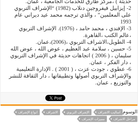
حديثة ) ،مركز طارق للخدمات الجامعية ، عمان.
2- إيزابيل فيفروجين دنلاب (1982) “الإشراف التربوي
على المعلمين” ، والذي ترجمه محمد عيد ديراني عام
1993
3- الإفندي ، محمد حامد ، (1976). الإشراف التربوي
،عالم الكتب ،القاهرة.
4- الطويل،الاشراف التربوي ،(2006)،عمان.
5- حسين ، سلامة عبد العظيم ، عوض الله ، عوض الله
سليمان ، ( 2006 ) اتجاهات حديثة في الإشراف التربوي
، دار الفكر ، عمان.
6- عطوي ، جودت عزت ، ( 2001 ) . الإدارة التعليمية
والإشراف التربوي أصولها وتطبيقاتها ، دار الثقافة للنشر
والتوزيع ، عمان.
الوسوم
اساليب الاشراف
الإشراف التربوي
الاشراف
انواع الإشراف
مراحل الاشراف
مميزات الإشراف