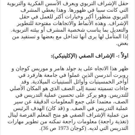
حقل الإشراف التربوي ويعرف الأسس الفكرية والتربوية
التي كانت سببا في ظهورها. وهذا يعطي المشرف
التربوي منظورا أكبر وخيارات أكثر للعمل في حقل
الإشراف. وهذه الأنماط والاتجاهات مفتوحة للتطوير
والتعديل بما يناسب شخصية المشرف أو بيئته التربوية.
إذا المتأمل لها يرى أنها تتداخل مع بعضها و تستفيد من
بعض.
اولاً :- الإشراف الصفي (الإكلينيكي):
ظهر هذا الاتجاه على يد جولد هامر و موريس كوجان و
روبرت أندرسن الذين عملوا في جامعة هارفرد في
أواخر الخمسينيات وأوائل الستينيات الميلادية. وقد
جاءات تسميته نسبة إلى الصف الذي هو المكان الأصلي
للتدريس. وهو يركز على تحسين عملية التدريس في
الصف، معتمدا على جمع المعلومات الدقيقة عن سير
عملية التدريس في الصف. و (قد كان) الهدف الرئيس
من عملية الإشراف الصفي هو منح المعلم الفرصة لينال
(تغذية راجعة) معلومات راجعة تمكنه من تطوير مهارات
التدريس التي لديه. (كوجان 1973 ص 36).