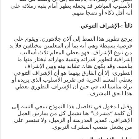
الأسلوب المباشر قد يجعله يظهر أمام بقية زملائه على
أنه أقل ذكاء أو نضجا منهم.
ثالثاً :-الإشراف التنوعي
يرجع تطوير هذا النمط إلى آلان جلاتثورن. ويقوم على
فرضية بسيطة وهي أنه بما أن المعلمين مختلفين فلا بد
من تنوع الإشراف. فهو يعطي المعلم ثلاث أساليب
إشرافية لتطوير قدراته وتنمية مهاراته ليختار منها ما
يناسبه. وقد يكون هناك تشابه بينه وبين الإشراف
التطوري، إلا أن الفارق بينهما هو أن الإشراف التنوعي
يعطي المعلم الحرية في تقرير الأسلوب الذي يريده أو
يراه مناسبا له، في حين أن الإشراف التطوري يعطي
هذا الحق للمشرف.
وقبل الدخول في تفاصيل هذا النموذج ينبغي التنبيه إلى
أن كلمة “مشرف” هنا تشمل كل من يمارس العمل
الإشرافي، كمدير المدرسة أو الزميل، ولا تقتصر على
من يشغل منصب المشرف التربوي.