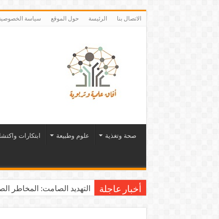
الاتصال بنا
الرئيسة
حول الموقع
سياسة الخصوصية
صحة وتغذية
علوم وطبيعة
ابتكارات واكتش
التهديد الصامت: المخاطر الصح
أخبار عاجلة