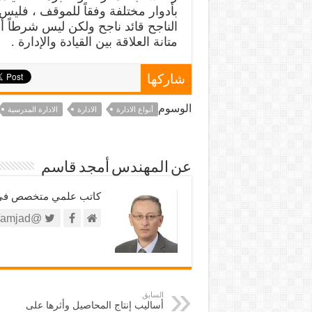
بأدوار مختلفة وفقاً للموقف ، فليس ف
الناجح قائد ناجح ولكن ليس شرطاً أن 
متانة العلاقة بين القيادة والإدارة .
شاركها
الوسوم
أنواع الادارة
الادارة
الادارة المدرسية
عن المهندس أمجد قاسم
كاتب علمي متخصص في الش
@https://twitter.com/amjad
السابق
أساليب إنتاج المحاصيل وأثرها على