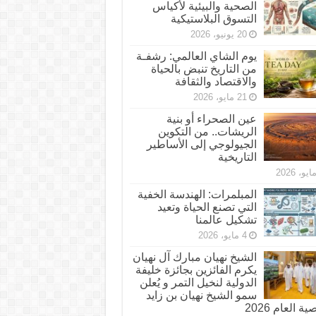
الصحية والبيئية لأكياس
التسوق البلاستيكية
20 يونيو، 2026
يوم الشاي العالمي: رشفـة
من التاريخ تنبض بالحياة
والاقتصاد والثقافة
21 مايو، 2026
عين الصحراء أو بنية
الريشات.. من التكوين
الجيولوجي إلى الأساطير
التاريخية
المبلمرات: الهندسة الخفية
التي تصنع الحياة وتعيد
تشكيل عالمنا
4 مايو، 2026
الشيخ نهيان مبارك آل نهيان
يكرم الفائزين بجائزة خليفة
الدولية لنخيل التمر و يُعلن
سمو الشيخ نهيان بن زايد
 العام 2026