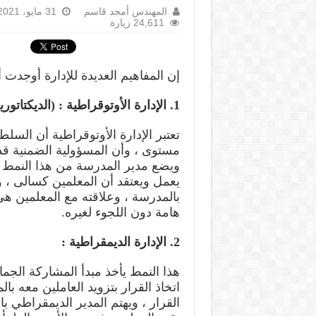
المهندس أمجد قاسم
31 مايو، 2021
24,611 زيارة
إن المفاهيم العديدة للإدارة أوجدت أ
1. الإدارة الأوتوقراطية : (الديكتاتورية أو التسلطية)
تعتبر الإدارة الأوتوقراطية أن السل
مستوى ، وأن المسؤولية الضمنية قد
ويضع مدير المدرسة من هذا النمط 
يعمل ويعتقد أن المعلمين كسالى ، وي
بالمدرسة ، وعلاقته مع المعلمين 
هامة دون اللجوء لغيره.
2. الإدارة الديمقراطية :
هذا النمط يأخذ مبدأ المشاركة الجماع
اتخاذ القرار بتزويد العاملين معه 
القرار ، ويهتم المدير الديمقراطي ب