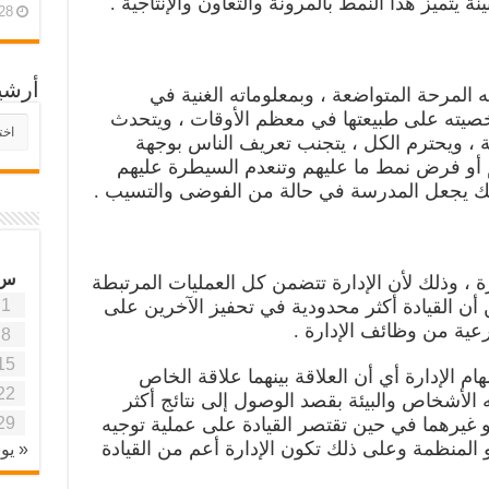
 يتميز هذا النمط بالمرونة والتعاون والإنتاجية .
28 أبريل، 26
أرشي
 المرحة المتواضعة ، وبمعلوماته الغنية في
خصيته على طبيعتها في معظم الأوقات ، ويتحدث
أرش
، ويحترم الكل ، يتجنب تعريف الناس بوجهة
موقع
آفاق
م أو فرض نمط ما عليهم وتنعدم السيطرة عليهم
علمي
وذلك يجعل المدرسة في حالة من الفوضى والتسيب .
وتربو
س
رة ، وذلك لأن الإدارة تتضمن كل العمليات المرتبطة
1
 أن القيادة أكثر محدودية في تحفيز الآخرين على
ية من وظائف الإدارة .
8
15
ام الإدارة أي أن العلاقة بينهما علاقة الخاص
22
ه الأشخاص والبيئة بقصد الوصول إلى نتائج أكثر
29
أو غيرهما في حين تقتصر القيادة على عملية توجيه
المنظمة وعلى ذلك تكون الإدارة أعم من القيادة
« يون