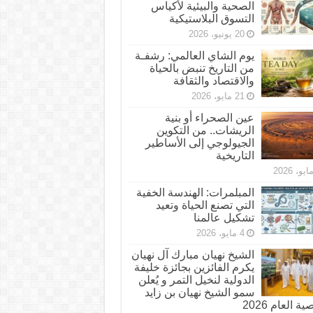
الصحية والبيئية لأكياس
التسوق البلاستيكية
20 يونيو، 2026
يوم الشاي العالمي: رشفـة
من التاريخ تنبض بالحياة
والاقتصاد والثقافة
21 مايو، 2026
عين الصحراء أو بنية
الريشات.. من التكوين
الجيولوجي إلى الأساطير
التاريخية
المبلمرات: الهندسة الخفية
التي تصنع الحياة وتعيد
تشكيل عالمنا
4 مايو، 2026
الشيخ نهيان مبارك آل نهيان
يكرم الفائزين بجائزة خليفة
الدولية لنخيل التمر و يُعلن
سمو الشيخ نهيان بن زايد
 العام 2026