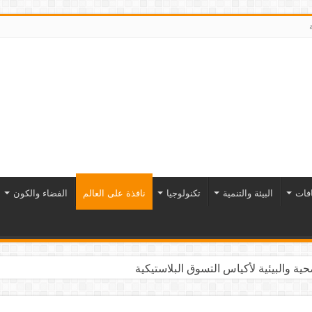
افات
البيئة والتنمية
تكنولوجيا
نافذة على العالم
الفضاء والكون
ية والبيئية لأكياس التسوق البلاستيكية