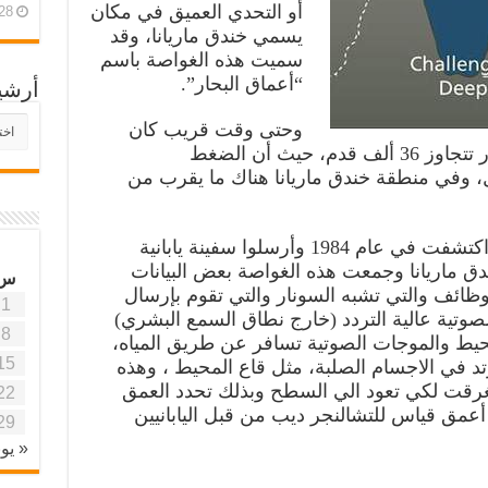
أو التحدي العميق في مكان
28 أبريل، 26
يسمي خندق ماريانا، وقد
سميت هذه الغواصة باسم
“أعماق البحار”.
أرشي
أرش
وحتى وقت قريب كان
موقع
متعذرا الوصول إلى أعماق في البحار تتجاوز 36 ألف قدم، حيث أن الضغط
آفاق
ل، وفي منطقة خندق ماريانا هناك ما يقرب من
علمي
وتربو
أما التشالنجر ديب العميقة جدا فقد اكتشفت في عام 1984 وأرسلوا سفينة يابانية
ق ماريانا وجمعت هذه الغواصة بعض البيانات
س
وظائف والتي تشبه السونار والتي تقوم بإرسال
1
صوتية عالية التردد (خارج نطاق السمع البشري)
8
حيط والموجات الصوتية تسافر عن طريق المياه،
15
رتد في الاجسام الصلبة، مثل قاع المحيط ، وهذه
قت لكي تعود الي السطح وبذلك تحدد العمق
22
عمق قياس للتشالنجر ديب من قبل اليابانيين
29
« يون