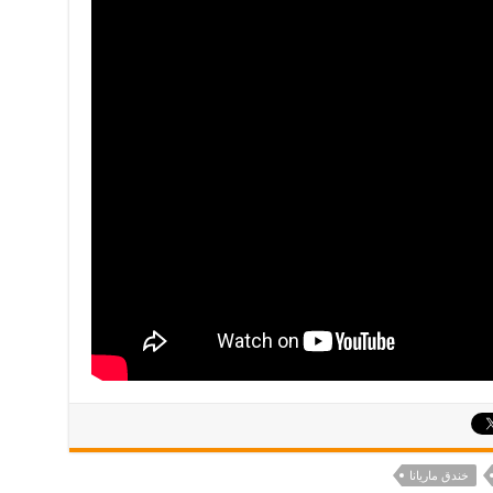
خندق ماريانا