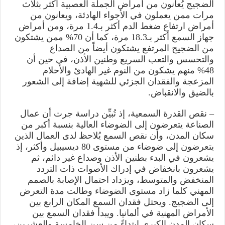
الضجيج يُعانون من أمراض الجملة العصبية أكثر بثلاث
مرات ممن يعملون في الأجواء الهادئة، ويعانون من
أمراض ارتفاع ضغط الدم أكثر بـ1.4 مرة، ومن أمراض
جهاز السمع أكثر بـ18.3 مرة، كما أن 70% ممن يشتكون
من الضجيج المرتفع يشتكون أيضاً من الصداع
والتحسس والتعب السريع وطنين الأذن، في حين أن
48% منهم يشكون من النوم غير الهادئ والأحلام
المزعجة والفقدان الجزئي للشهية إضافة إلى الشعور
بالضيق والانقباض.
– نقص القدرة السمعية، إذ تُبيِّن دراسة جرت أن عمال
الصناعة يتعرضون إلى الضوضاء العالية بنسبة أكبر من
سكان المدن، وأن نقص السمع يُلاحظ لدى العمال الذين
يتعرضون إلى ضوضاء من مستوى 80 ديسيبيل وأكثر، إذ
يشعرون في البدء بطنين الأذن وصداع غير دائم، ثم
يشعرون بانخفاض في إدراك الأصوات ذات التردد
المنخفض والمتوسط، ويزداد احتمال الإصابة بالصمم
المهني كلما زاد مستوى الضوضاء وطالت مدة التعرض
إلى الضجيج. ويحتل فقدان السمع المكان الرابع بين
الأمراض المهنية في ألمانيا. ويبدأ فقدان السمع بين
سكان المدن الكبرى ابتداءً من سن الخامسة والعشرين،