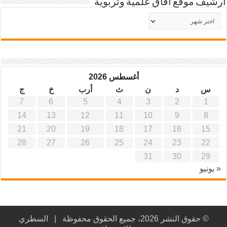
أرشيف موقع آفاق علمية وتربوية
أرشيف
موقع
آفاق
علمية
وتربوية
أغسطس 2026
س
د
ن
ث
أرب
خ
ج
7
6
5
4
3
2
1
14
13
12
11
10
9
8
21
20
19
18
17
16
15
28
27
26
25
24
23
22
31
30
29
« يونيو
© حقوق النشر 2026، جميع الحقوق محفوظة |
السطري