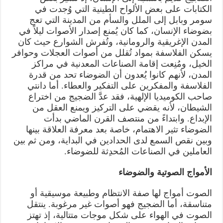
الكتابات على بعض الألواح الطينية التي وُجدت في
سومر وبابل إلى الملل والسأم من المدينة التي تعج
بضوضاء الإنسان، كما كان يُمنع إصدار الأصوات ليلاً في
المدن الإغريقية والرومانية، وتُفرش الشوارع حيث كان
يسكن الفلاسفة بمواد تُقلل من أصوات العجلات وحوافر
الخيل، ومُنِعت إقامة الصناعات المعدنية في مراكز
المدن، لأنهم كانوا يُعدون أن الضوضاء تحد من قدرة
الفلاسفة والمفكرين على التفكير والعطاء. أما دانتي
صاحب الكوميديا الإلهية، فقد عدَّ الضجيج من اختراع
الشيطان، لأنه يقضي على التركيز ويمنع العقل من
الإبداع. وابتداءً من منتصف القرن الماضي بدأت
الضوضاء تثير الاهتمام، خاصة بعد معرفة العلاقة بينها
وبين نقص السمع لدى الحدادين في البداية، ومن ثم بين
العاملين في الصناعات المُحدِثة للضوضاء.
الأمواج الصوتية والضوضاء
الصوت أمواج لها صفة الانتظام وطبيعة موسيقية أو
متناسقة، أما الضجيج فهو أصوات غير مرغوبة. ينتقل
الصوت في الهواء على شكل موجات متتالية، إذ تهتز