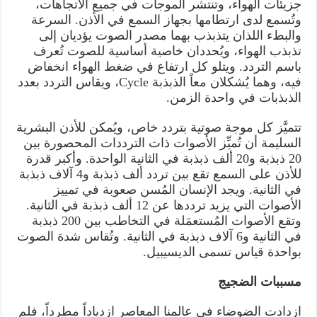
جزيئات الهواء، وتنتشر الموجات في جميع الاتجاهات،
وتُسمع لدى ارتطامها بجهاز السمع في الأذن. السرعة
والبطء اللذان يتذبذب بهما مصدر الصوت يؤديان إلى
تذبذب الهواء، ويُحددان خاصية أساسية للصوت تُعرف
باسم التردد. ويتلو كل ارتفاع في ضغط الهواء انخفاض
فيه، وهما يُشكلان معاً الذبذبة Cycle، ويقاس التردد بعدد
الذبذبات في واحدة الزمن.
تتميَّز كل موجة صوتية بتردد خاص، ويُمكن للأذن البشرية
السليمة أن تُميِّز الأصوات ذات الترددات المحصورة بين
20 ذبذبة و20 ألف ذبذبة في الثانية الواحدة. وأكبر قدرة
للأذن على السمع تقع بين تردد ألف ذبذبة و4 آلاف ذبذبة
في الثانية. ويجد الإنسان المُسن صعوبة في تمييز
الأصوات التي يزيد ترددها عن 12 ألف ذبذبة في الثانية.
وتقع الأصوات المُستعمَلة في التخاطب بين 200 ذبذبة
في الثانية و6 آلاف ذبذبة في الثانية. وتُقاس شدة الصوت
بواحدة قياس تسمى الديسيبيل.
مسببات الضجيج
ازدادت الضوضاء في عالمنا المعاصر ازدياداً مطرداً، فلم