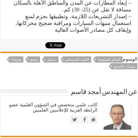
– إبعاد المطارات عن المدن والمناطق الآهلة بالسكان
مسافة لا تقل عن (25- 30) كم.
– إصدار التشريعات اللازمة، وتطبيقها بحزم لمنع
استعمال منبهات السيارات ومراقبة ضجيج محركاتها،
وإيقاف كل مصادر الأصوات العالية
الوسوم
التحكم بالضوضاء
التلوث الضوضائي
ديسيبل
ضجيج
ضوضاء
مسببات الضجيج
عن المهندس أمجد قاسم
كاتب علمي متخصص في الشؤون العلمية عضو
الرابطة العربية للإعلاميين العلميين