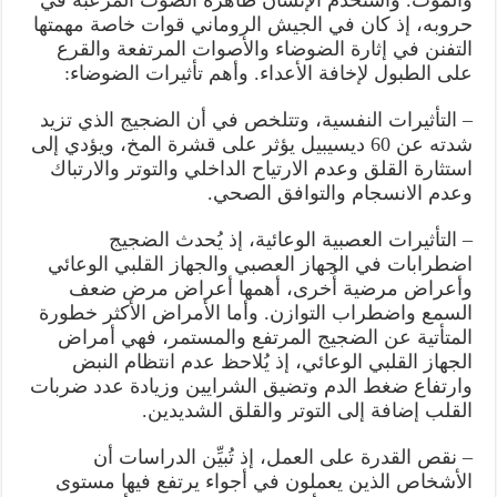
والموت. واستخدم الإنسان ظاهرة الصوت المرعبة في
حروبه، إذ كان في الجيش الروماني قوات خاصة مهمتها
التفنن في إثارة الضوضاء والأصوات المرتفعة والقرع
على الطبول لإخافة الأعداء. وأهم تأثيرات الضوضاء:
– التأثيرات النفسية، وتتلخص في أن الضجيج الذي تزيد
شدته عن 60 ديسيبيل يؤثر على قشرة المخ، ويؤدي إلى
استثارة القلق وعدم الارتياح الداخلي والتوتر والارتباك
وعدم الانسجام والتوافق الصحي.
– التأثيرات العصبية الوعائية، إذ يُحدث الضجيج
اضطرابات في الجهاز العصبي والجهاز القلبي الوعائي
وأعراض مرضية أُخرى، أهمها أعراض مرض ضعف
السمع واضطراب التوازن. وأما الأمراض الأكثر خطورة
المتأتية عن الضجيج المرتفع والمستمر، فهي أمراض
الجهاز القلبي الوعائي، إذ يُلاحظ عدم انتظام النبض
وارتفاع ضغط الدم وتضيق الشرايين وزيادة عدد ضربات
القلب إضافة إلى التوتر والقلق الشديدين.
– نقص القدرة على العمل، إذ تُبيِّن الدراسات أن
الأشخاص الذين يعملون في أجواء يرتفع فيها مستوى