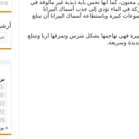
مجنون، كما انها تحس بأية ذبذبة غير مألوفة في
28 أبريل، 26
ركة في الماء تؤدي إلى جذب أسماك البيرانا
عات كبيرة وباستطاعة أسماك البيرانا أن تبتلع
أرشي
أرش
رة فهي تهاجمها بشكل شرس وتمزقها اربا وتبتلع
موقع
ديدة وسريعة.
آفاق
علمي
وتربو
س
1
8
15
22
29
« يون