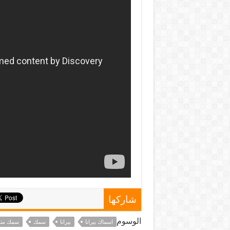
شاركها
الوسوم
اسماك بيرانا
بيرانا
سمك
سمك مت