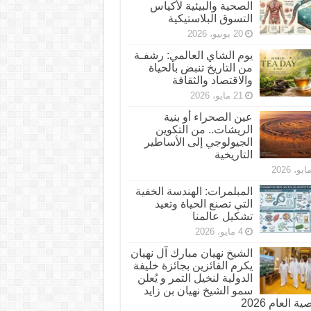
الصحية والبيئية لأكياس
التسوق البلاستيكية
20 يونيو، 2026
يوم الشاي العالمي: رشفـة
من التاريخ تنبض بالحياة
والاقتصاد والثقافة
21 مايو، 2026
عين الصحراء أو بنية
الريشات.. من التكوين
الجيولوجي إلى الأساطير
التاريخية
المبلمرات: الهندسة الخفية
التي تصنع الحياة وتعيد
تشكيل عالمنا
4 مايو، 2026
الشيخ نهيان مبارك آل نهيان
يكرم الفائزين بجائزة خليفة
الدولية لنخيل التمر و يُعلن
سمو الشيخ نهيان بن زايد
 العام 2026