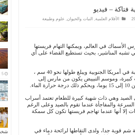
ة فتاكة – فيديو
الأفلام العلمية
,
النبات والحيوان
,
علوم وطبيعة
لبيرانا Piranha من أشرس الأسماك في العالم، ويمكنها التهام فريستها
تي تشبه المناشير، بحيث تستطيع القضاء على أي
تعيش اسماك البيرانا في المياه العذبة في أمريكا الجنوبية ويبلغ طولها نحو 40 سم ،
5 مايو، 2026
كبيرة، وموسم التبييض يكون من مارس إلى
ماء.
 الصيد وهي ذات شهية كبيرة للطعام تعتمد أسراب
 السرعة والمفاجأة عندما تقوم بالصيد وعلى الرغم
ت إلا أنها عندما تهاجم فريستها تكون كل سمكة
سة شم قوية جدا، ولدى التقاطها لرائحة دماء في
شخصية