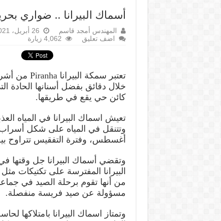
أسماك البيرانا .. ضواري بحري
المهندس أمجد قاسم
26 أبريل، 2021
اضف تعليق
4,062 زيارة
تعتبر سمكة ا
خلال دقائق بفضل أسنانها الحادة ال
كائن حي يقع في طريقها.
وتتنقل في المياه على شكل أسراب 
أغسطس، وفترة التفقيس تتراوح بين 10 إلى 15 يوما، ويحكم ذلك درجة حرارة ال
وتقضي أسماك البيرانا جل وقتها في
البيرانا المفترسة على تكتيكات مثل
من أنها تقوم برحلة الصيد في جماعا
مسؤولة عن صيد فريسة منفصلة.
وتمتاز اسماك البيرانا بامتلاكها لحا