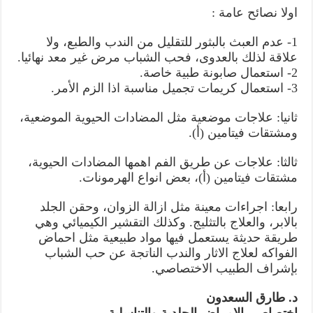
اولا نصائح عامة :
1- عدم العبث بالبثور للتقليل من الندب والطبع، ولا
علاقة لذلك بالعدوى، فحب الشباب مرض غير معد نهائيا.
2- استعمال صابونة طبية خاصة.
3- استعمال كريمات تجميل مناسبة اذا الزم الأمر.
ثانيا: علاجات موضعية مثل المضادات الحيوية الموضعية،
ومشتقات فيتامين (أ).
ثالثا: علاجات عن طريق الفم اهمها المضادات الحيوية،
مشتقات فيتامين (أ)، بعض انواع الهرمونات.
رابعا: اجراءات معينة مثل ازالة الزوان، وحقن الجلد
بالابر، والعلاج بالتثليج. وكذلك التقشير الكيميائي وهي
طريقة حديثة يستعمل فيها مواد طبيعية مثل احماض
الفواكه لعلاج الاثار والندب الناتجة عن حب الشباب
بإشراف الطبيب الاختصاصي.
د. طارق السعدون