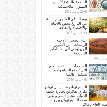
الصحية والبيئية لأكياس
التسوق البلاستيكية
20 يونيو، 2026
يوم الشاي العالمي: رشفـة
من التاريخ تنبض بالحياة
والاقتصاد والثقافة
21 مايو، 2026
عين الصحراء أو بنية
الريشات.. من التكوين
الجيولوجي إلى الأساطير
التاريخية
المبلمرات: الهندسة الخفية
التي تصنع الحياة وتعيد
تشكيل عالمنا
4 مايو، 2026
الشيخ نهيان مبارك آل نهيان
يكرم الفائزين بجائزة خليفة
الدولية لنخيل التمر و يُعلن
سمو الشيخ نهيان بن زايد
 العام 2026