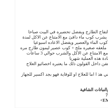
تفاح الطازج ويفضل تحضيره في البيت صباحا
شرب كوب ماء دافئ مع الامتناع عن الاكل لمدة
وب الماء والعصير ويفضل الاعاده اسبوعيا
+ ملعقه صغيره ملح + كوب عصير ليمون طازج مره
في الشهر صباحا وعلى الريق تماما مع الامتناع عن الاكل والشرب حوالي 3 ساعات
دة هذه العملية شهريا
فن داخل القولون ذلك ما يعتبره اخصائيو العلاج
 هذ ا اما للعلاج او للوقاية فهو بجد اكسير للجهاز
لنباتات الشافية
EM