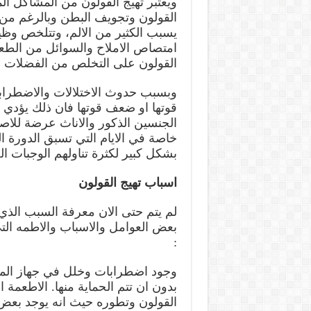
ويعتبر تهيج القولون من المشاكل ا
القولون وتجويف البطن وبالرغم من 
يسبب الكثير من الالم، وتتلخص وظيف
امتصاص الاملاح والسوائل من الطعا
القولون على التخلص من الفضلات 
وبسبب حدوث الاختلالات والاضطراب
قوتها او ضعف قوتها فان ذلك يؤدي 
الجنسين الذكور والاناث عرضة للاصاب
خاصة في الايام التي تسبق الدورة 
بشكل كبير لكثرة تناولهم الوجبات ال
اسباب تهيج القولون
لم يتم حتى الان معرفة السبب الذ
بعض العوامل والاسباب والاطمه الت
:
وجود اضطرابات وخلل في جهاز المن
بدون ان تتم الحماية منها. الاطعمة ا
القولون وتطوره حيث انه يوجد بعض ا