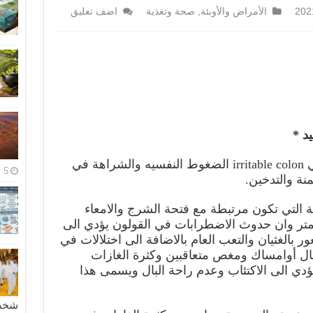
الأمراض والأوبئة
,
صحة وتغذية
اضف تعليق
د *
من اهم اسباب تهيج القولون العصبي irritable colon الضغوط النفسيه والشراهة في
5 مايو، 2026
نة والتدخين.
ظة التي تكون مرتبطة مع فتحة الشرج والامعاء
متر وان حدوث الاضطرابات في القولون يؤدي الى
الغثيان والتعب العام بالاضافة الى اختلالات في
ل أوامساك ومغص متعاقبين وكثرة الغازات
ؤدي الى الاكتئاب وعدم راحة البال ويسمى هذا
شخصية