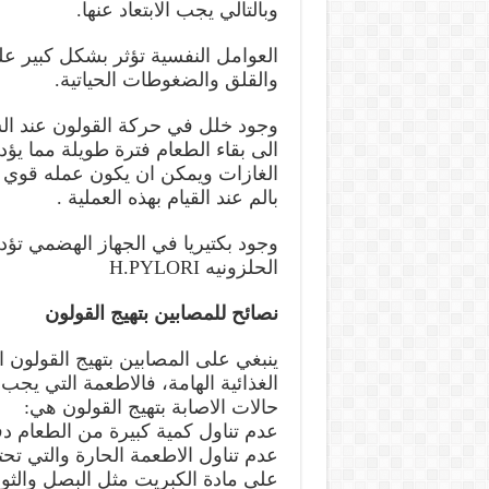
وبالتالي يجب الابتعاد عنها.
العوامل النفسية تؤثر بشكل كبير ع
والقلق والضغوطات الحياتية.
وجود خلل في حركة القولون عند ال
الى بقاء الطعام فترة طويلة مما يؤد
الغازات ويمكن ان يكون عمله قوي 
بالم عند القيام بهذه العملية .
وجود بكتيريا في الجهاز الهضمي تؤدي
الحلزونيه H.PYLORI
نصائح للمصابين بتهيج القولون
ينبغي على المصابين بتهيج القولون ا
الغذائية الهامة، فالاطعمة التي يجب ت
حالات الاصابة بتهيج القولون هي:
عدم تناول كمية كبيرة من الطعام دف
عدم تناول الاطعمة الحارة والتي تحت
على مادة الكبريت مثل البصل والثوم