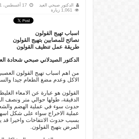
الدكتور صبحي العيد
17 أغسطس، 2021
1,061 زيارة
اسباب تهيج القولون
نصائح للمصابين بتهيج القولون
طريقة عمل تنظيف القولون
الدكتور الصيدلاني صبحي شحادة العي
الاكل وعدم مضغ الطعام جيدا والسم
القولون هو عبارة عن الامعاء الغلي
الدقيقة، طولها حوالي متر ونصف ال
حدوث سوء في عملية الهضم والشعور ب
عملية الاخراج سواء على شكل اسها
بسبب حدوث الانتفاخات واخيرا قد ي
المرض بتهيج القولون.