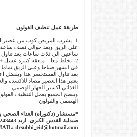
طريقة عمل تنظيف القولون
1- يشرب المريض كوب من عصير ال
على الريق وبعد حوالي نصف ساعة ي
ساعتين الي ثلاث ساعات بعد تناول ك
2- يخلط معا – ملعقه كبيره عسل 
بعد تناول المستحضر هذا ويفضل اعا
يعتبر هذا العصير مضاد للاكسده والع
الغذائي اكسير الجهاز الهضمي
وينصح الجميع بعمل التنظيف القولوني
الهضمي والقولون
*مستشار (دكتوراه) الغذاء الصحي وا
صيدلية القدس الكبرى- اربد 7243443
AIL: drsubhi_eid@hotmail.com>