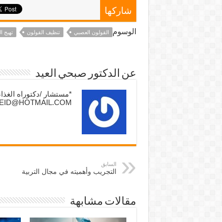
شاركها
الوسوم
القولون العصبي
تنظيف القولون
تهيج ا
عن الدكتور صبحي العيد
I_EID@HOTMAIL.COM
السابق
التجريب وأهميته في مجال التربية
مقالات مشابهة