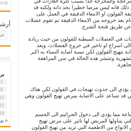
لمزعجة والمحرجة جدا بسبب كثرة الغازات في
28 أبريل، 26
ذلك فانه ليس مرضا خطيرا بحد ذاته ولكنه قد
ة القولون او الامعاء الدقيقة في العمل على
م بعد خروجه من الامعاء الدقيقة ثم تقوم عضلات
أرشي
عن طريق فتحة الشرج.
أرش
موقع
ات في العضلات المبطنة للقولون من حيث زيادة
آفاق
الى اسراع او تاخير في خروج الفضلات، ويعد
علمي
ة بتهيج القولون لكن نسبة اصابة النساء به اكبر
وتربو
الشهرية وتنتشر هذه الحالة في سن المراهقة
جاهزة.
س
1
ي يؤدي الى حدوث تهيجات في القولون لكن هناك
8
ي قد تساعد على الاصابة بمرض تهيج القولون وهي
15
22
29
اعة مما يؤدي الى دخول الجراثيم الى الجسم
« يون
لتي يتناولها المريض لها تاثير على مرض تهيج
لانواع من الاطعمة التي تزيد من تهيج القولون